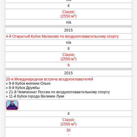
II
Classic
3
(2550 м
)
n/a
2015
4-й Открытый Кубок Малахово по воздухоплавательному спорту
n/a
II
Classic
3
(2550 м
)
6
2015
20-я Международная встреча воздухоплавателей
» 9-й Кубок княгини Ольги
» 8-й Кубок Дружбы
» 21-й Чемпионат России по воздухоплавательному спорту
» 11-й Кубок города Великие Луки
II
Classic
3
(2550 м
)
30
-