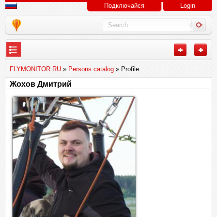
Подключайся
Login
FLYMONITOR.RU
»
Persons catalog
» Profile
Жохов Дмитрий