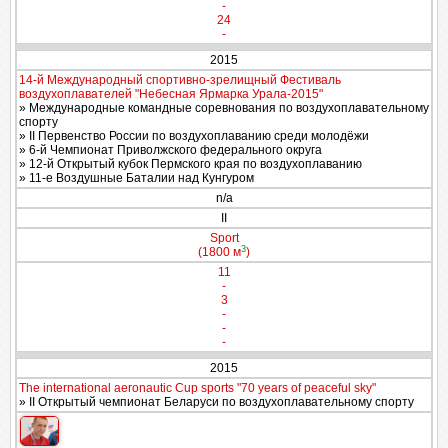
-
24
-
2015
14-й Международный спортивно-зрелищный Фестиваль
воздухоплавателей "Небесная Ярмарка Урала-2015"
» Международные командные соревнования по воздухоплавательному
спорту
» II Первенство России по воздухоплаванию среди молодёжи
» 6-й Чемпионат Приволжского федерального округа
» 12-й Открытый кубок Пермского края по воздухоплаванию
» 11-е Воздушные Баталии над Кунгуром
n/a
II
Sport
3
(1800 м
)
11
-
3
-
-
-
2015
The international aeronautic Cup sports "70 years of peaceful sky"
» II Открытый чемпионат Беларуси по воздухоплавательному спорту