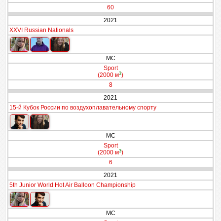
60
2021
XXVI Russian Nationals
МС
Sport
3
(2000 м
)
8
2021
15-й Кубок России по воздухоплавательному спорту
МС
Sport
3
(2000 м
)
6
2021
5th Junior World Hot Air Balloon Championship
МС