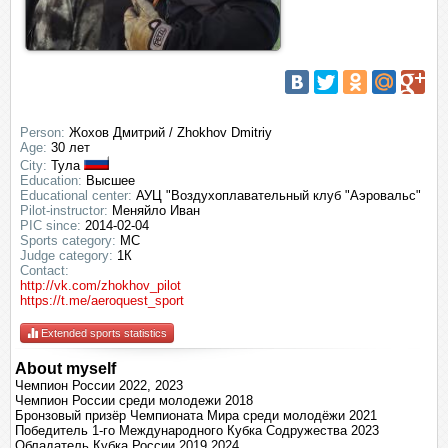
Person:
Жохов Дмитрий / Zhokhov Dmitriy
Age:
30 лет
City:
Тула
Education:
Высшее
Educational center:
АУЦ "Воздухоплавательный клуб "Аэровальс"
Pilot-instructor:
Меняйло Иван
PIC since:
2014-02-04
Sports category:
МС
Judge category:
1К
Contact:
http://vk.com/zhokhov_pilot
https://t.me/aeroquest_sport
Extended sports statistics
About myself
Чемпион России 2022, 2023
Чемпион России среди молодежи 2018
Бронзовый призёр Чемпионата Мира среди молодёжи 2021
Победитель 1-го Международного Кубка Содружества 2023
Обладатель Кубка России 2019,2024