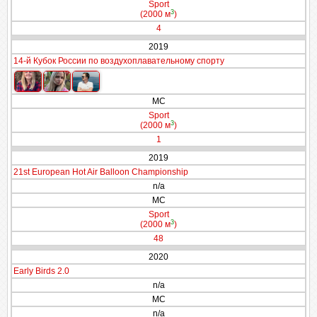
Sport
3
(2000 м
)
4
2019
14-й Кубок России по воздухоплавательному спорту
МС
Sport
3
(2000 м
)
1
2019
21st European Hot Air Balloon Championship
n/a
МС
Sport
3
(2000 м
)
48
2020
Early Birds 2.0
n/a
МС
n/a