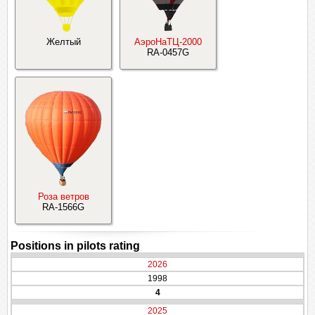
Желтый
АэроНаТЦ-2000
RA-0457G
Роза ветров
RA-1566G
Positions in pilots rating
2026
1998
4
2025