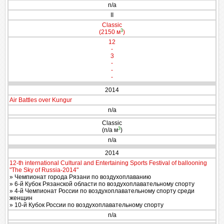
n/a
II
Classic
3
(2150 м
)
12
-
3
-
-
-
2014
Air Battles over Kungur
n/a
Classic
3
(n/a м
)
n/a
2014
12-th international Cultural and Entertaining Sports Festival of ballooning
"The Sky of Russia-2014"
» Чемпионат города Рязани по воздухоплаванию
» 6-й Кубок Рязанской области по воздухоплавательному спорту
» 4-й Чемпионат России по воздухоплавательному спорту среди
женщин
» 10-й Кубок России по воздухоплавательному спорту
n/a