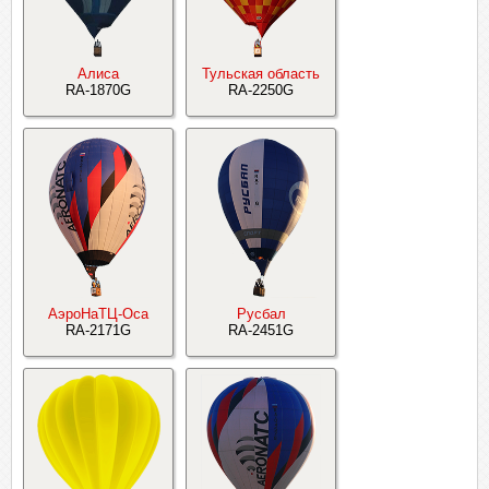
Алиса
Тульская область
RA-1870G
RA-2250G
АэроНаТЦ-Оса
Русбал
RA-2171G
RA-2451G