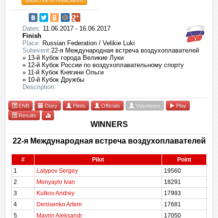
Subscribe to notifications
Dates:
11.06.2017 - 16.06.2017
Finish
Place:
Russian Federation / Velikie Luki
Subevent:
22-я Международная встреча воздухоплавателей
» 13-й Кубок города Великие Луки
» 12-й Кубок России по воздухоплавательному спорту
» 11-й Кубок Княгини Ольги
» 10-й Кубок Дружбы
Description:
ENB
Diary
Pilots
Officials
Volunteers
Play
Results
WINNERS
22-я Международная встреча воздухоплавателей
#
Pilot
Point
1
Latypov Sergey
19560
2
Menyaylo Ivan
18291
3
Kulkov Andrey
17993
4
Denisenko Artem
17681
5
Mavrin Aleksandr
17050