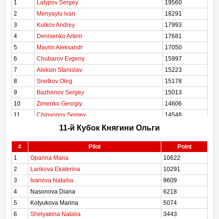
1
Latypov Sergey
19560
25
Naydorf Mikhail
9286
2
Menyaylo Ivan
18291
26
Volodin Denis
9092
3
Kulkov Andrey
17993
27
Levdin Oleg
8119
4
Denisenko Artem
17681
28
Gilaev Emil
6634
5
Mavrin Aleksandr
17050
29
Tomurov Michael
6558
6
Chubarov Evgeny
15997
30
Nasonova Diana
6218
7
Aleksin Stanislav
15223
31
Vertiprakhov Vladimir
5532
8
Snetkov Oleg
15178
32
Tomas Jarabek
5279
9
Bazhenov Sergey
15013
33
Kotyukova Marina
5074
10
Zimenko Georgiy
14606
34
Shelyakina Natalia
3443
11
Chinyonov Sergey
14548
12
Vertiprakhov Ilia
14406
11-й Кубок Княгини Ольги
13
Vinogradov Sergey
13939
#
Pilot
Point
14
Zhokhov Dmitriy
13832
1
Oparina Maria
10622
15
Zhokhov Oleg
12777
2
Larikova Ekaterina
10291
16
Volodin Denis (F)
11495
3
Ivanova Nataliia
9609
17
Kuzminykh Dmitriy
10712
4
Nasonova Diana
6218
18
Oparina Maria
10622
5
Kotyukova Marina
5074
19
Larikova Ekaterina
10291
6
Shelyakina Natalia
3443
20
Nikitin Sergey
9854