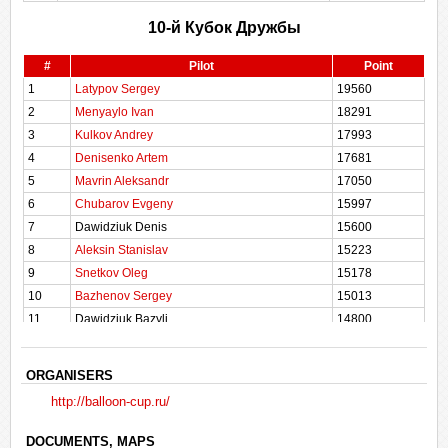
21
Ivanova Nataliia
9609
10-й Кубок Дружбы
22
Naydorf Mikhail
9286
23
Volodin Denis
9092
#
Pilot
Point
24
Levdin Oleg
8119
1
Latypov Sergey
19560
25
Gilaev Emil
6634
2
Menyaylo Ivan
18291
26
Tomurov Michael
6558
3
Kulkov Andrey
17993
27
Nasonova Diana
6218
4
Denisenko Artem
17681
28
Vertiprakhov Vladimir
5532
5
Mavrin Aleksandr
17050
29
Kotyukova Marina
5074
6
Chubarov Evgeny
15997
30
Shelyakina Natalia
3443
7
Dawidziuk Denis
15600
8
Aleksin Stanislav
15223
9
Snetkov Oleg
15178
10
Bazhenov Sergey
15013
11
Dawidziuk Bazyli
14800
12
Zimenko Georgiy
14606
13
Chinyonov Sergey
14548
ORGANISERS
14
Vertiprakhov Ilia
14406
http://balloon-cup.ru/
15
Vinogradov Sergey
13939
16
Zhokhov Dmitriy
13832
DOCUMENTS, MAPS