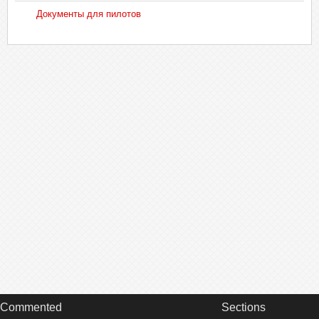
17
Zhokhov Oleg
12777
Документы для пилотов
18
Volodin Denis (F)
11495
19
Kuzminykh Dmitriy
10712
20
Oparina Maria
10622
21
Larikova Ekaterina
10291
22
Brigis Martins
10247
23
Nikitin Sergey
9854
24
Ivanova Nataliia
9609
25
Naydorf Mikhail
9286
26
Volodin Denis
9092
27
Levdin Oleg
8119
28
Gilaev Emil
6634
29
Tomurov Michael
6558
30
Nasonova Diana
6218
31
Vertiprakhov Vladimir
5532
32
Tomas Jarabek
5279
33
Kotyukova Marina
5074
34
Shelyakina Natalia
3443
Commented
Sections