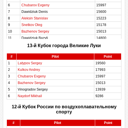
6
Chubarov Evgeny
15997
7
Dawidziuk Denis
15600
8
Aleksin Stanislav
15223
9
Snetkov Oleg
15178
10
Bazhenov Sergey
15013
11
Dawidziuk Bazyli
14800
12
Zimenko Georgiy
14606
13-й Кубок города Великие Луки
13
Chinyonov Sergey
14548
#
Pilot
Point
14
Vertiprakhov Ilia
14406
1
Latypov Sergey
19560
15
Vinogradov Sergey
13939
2
Kulkov Andrey
17993
16
Zhokhov Dmitriy
13832
3
Chubarov Evgeny
15997
17
Zhokhov Oleg
12777
4
Bazhenov Sergey
15013
18
Volodin Denis (F)
11495
5
Vinogradov Sergey
13939
19
Kuzminykh Dmitriy
10712
6
Naydorf Mikhail
9286
20
Oparina Maria
10622
21
Larikova Ekaterina
10291
12-й Кубок России по воздухоплавательному
22
Brigis Martins
10247
спорту
23
Nikitin Sergey
9854
#
Pilot
Point
24
Ivanova Nataliia
9609