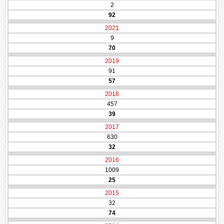
2
92
2021
9
70
2019
91
57
2018
457
39
2017
630
32
2016
1009
25
2015
32
74