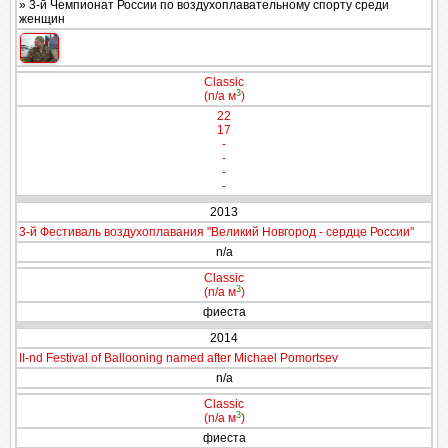
» 3-й Чемпионат России по воздухоплавательному спорту среди
женщин
Classic
3
(n/a м
)
22
17
-
-
-
-
2013
3-й Фестиваль воздухоплавания "Великий Новгород - сердце России"
n/a
Classic
3
(n/a м
)
фиеста
2014
II-nd Festival of Ballooning named after Michael Pomortsev
n/a
Classic
3
(n/a м
)
фиеста