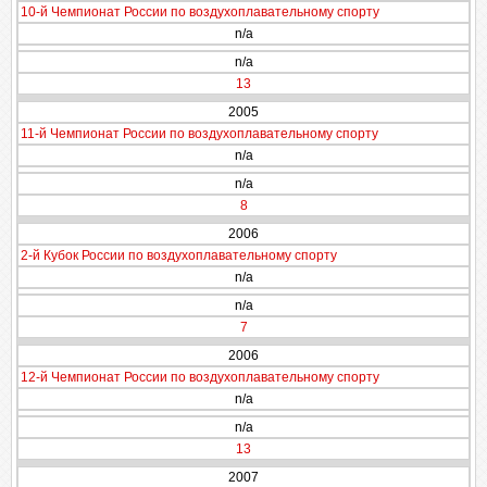
10-й Чемпионат России по воздухоплавательному спорту
n/a
n/a
13
2005
11-й Чемпионат России по воздухоплавательному спорту
n/a
n/a
8
2006
2-й Кубок России по воздухоплавательному спорту
n/a
n/a
7
2006
12-й Чемпионат России по воздухоплавательному спорту
n/a
n/a
13
2007