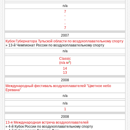
n/a
7
-
-
-
7
2007
Кубок Губернатора Тульской области по воздухоплавательному спорту
» 13-й Чемпионат России по воздухоплавательному спорту
n/a
Classic
3
(n/a м
)
14
13
2008
Международный фестиваль воздухоплавателей "Цветное небо
Еревана"
n/a
n/a
1
2008
13-я Международная встреча воздухоплавателей
» 4-й Кубок России по воздухоплавательному спорту