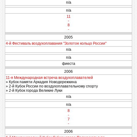
n/a
n/a
11
-
8
-
2005
4-й Фестиваль воздухоплавания "Золотое кольцо России"
n/a
n/a
фиеста
2006
11-я Международная встреча воздухоплавателей
» Кубок памяти Аркадия Новодережкина
» 2-й Кубок России по воздухоплавательному спорту
» 2-й Кубок города Великие Луки
n/a
n/a
8
-
7
-
2006