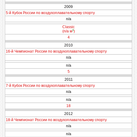
2009
5-й Кубок России по воздухоплавательному спорту
n/a
Classic
3
(n/a м
)
4
2010
16-й Чемпионат России по воздухоплавательному спорту
n/a
n/a
5
2011
7-й Кубок России по воздухоплавательному спорту
n/a
n/a
18
2012
18-й Чемпионат России по воздухоплавательному спорту
n/a
n/a