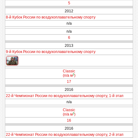
5
2012
8-й Кубок России по воздухоплавательному спорту
n/a
n/a
6
2013
9-й Кубок России по воздухоплавательному спорту
Classic
3
(n/a м
)
17
2016
22-й Чемпионат России по воздухоплавательному спорту, 1-й этап
n/a
Classic
3
(n/a м
)
16
2016
22-й Чемпионат России по воздухоплавательному спорту, 2-й этап