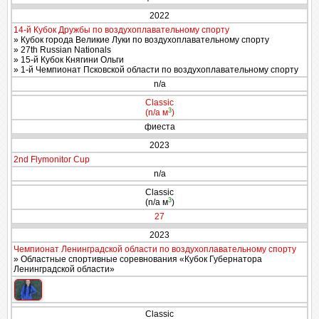
2022
14-й Кубок Дружбы по воздухоплавательному спорту
» Кубок города Великие Луки по воздухоплавательному спорту
» 27th Russian Nationals
» 15-й Кубок Княгини Ольги
» 1-й Чемпионат Псковской области по воздухоплавательному спорту
n/a
Classic
3
(n/a м
)
фиеста
2023
2nd Flymonitor Cup
n/a
Classic
3
(n/a м
)
27
2023
Чемпионат Ленинградской области по воздухоплавательному спорту
» Областные спортивные соревнования «Кубок Губернатора
Ленинградской области»
Classic