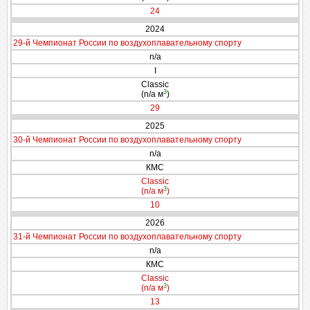
24
2024
29-й Чемпионат России по воздухоплавательному спорту
n/a
I
Classic
3
(n/a м
)
29
2025
30-й Чемпионат России по воздухоплавательному спорту
n/a
КМС
Classic
3
(n/a м
)
10
2026
31-й Чемпионат России по воздухоплавательному спорту
n/a
КМС
Classic
3
(n/a м
)
13