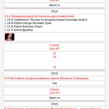
(n/a м
)
фиеста
2018
23-я Международная встреча воздухоплавателей
» 24-й Чемпионат России по воздухоплавательному спорту
» 14-й Кубок города Великие Луки
» 12-й Кубок Княгини Ольги
» 11-й Кубок Дружбы
Classic
3
(n/a м
)
31
24
-
-
31
2018
6-й Фестиваль воздухоплавания имени Михаила Поморцева
n/a
Classic
3
(n/a м
)
фиеста
2019