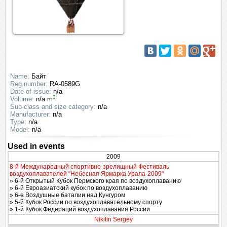
Name:
Байт
Reg.number:
RA-0589G
Date of issue:
n/a
3
Volume:
n/a m
Sub-class and size category:
n/a
Manufacturer:
n/a
Type:
n/a
Model:
n/a
Used in events
2009
8-й Международный спортивно-зрелищный Фестиваль
воздухоплавателей "Небесная Ярмарка Урала-2009"
» 6-й Открытый Кубок Пермского края по воздухоплаванию
» 6-й Евроазиатский кубок по воздухоплаванию
» 6-е Воздушные баталии над Кунгуром
» 5-й Кубок России по воздухоплавательному спорту
» 1-й Кубок Федераций воздухоплавания России
Nikitin Sergey