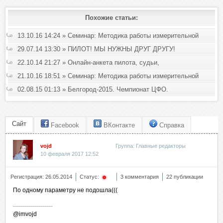
Похожие статьи:
13.10.16 14:24 » Семинар: Методика работы измерительной
команды
29.07.14 13:30 » ПИЛОТ! МЫ НУЖНЫ ДРУГ ДРУГУ!
22.10.14 21:27 » Онлайн-анкета пилота, судьи,
официального лица, члена команды.
21.10.16 18:51 » Семинар: Методика работы измерительной
команды
02.08.15 01:13 » Белгород-2015. Чемпионат ЦФО.
Спортивная дирекция приступила к работе
Сайт
Facebook
ВКонтакте
Справка
vojd
Группа: Главные редакторы
10 февраля 2017 12:52
^
Регистрация: 26.05.2014
Статус:
3 комментария
22 публикации
По одному параметру не подошла(((
--------------------
@imvojd