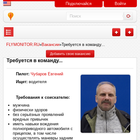
Подключайся
Войти
FLYMONITOR.RU
»
Вакансии
»Требуется в команду...
Добавить свою вакансию
Требуется в команду...
Пилот:
Чубаров Евгений
Ищет:
водителя
Требования к соискателю:
мужчина
физически здоров
без серьёзных проявлений
вредных привычек
иметь навыки вождения
полноприводного автомобиля с
прицепом, в том числе
осуществлять маневры задним