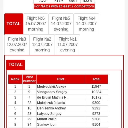
AVG
517.6
484.1
433.4
For NACs with at least 2 competitors
Flight №6
Flight №5
Flight №4
TOTAL
15.07.2007
14.07.2007
14.07.2007
morning
evening
morning
Flight №3
Flight №2
Flight №1
12.07.2007
12.07.2007
11.07.2007
evening
morning
evening
TOTAL
Pilot
Rank
Pilot
Total
number
1
1
Medvedskii Alexey
11847
2
9
Vinogradov Sergey
10284
3
7
de Bruijn Mathijs R.
10172
4
28
Matejczuk Jolanta
9300
5
16
Denisenko Andrey
9292
6
23
Latypov Sergey
9273
7
29
Mundt Philip
9208
8
34
Starkov Igor
9104