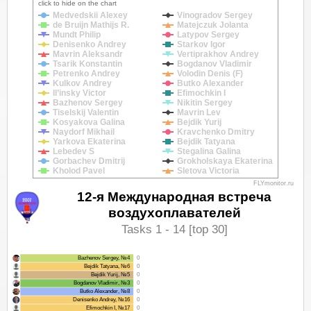
click to hide on the chart
Medvedskii Alexey
Vinogradov Sergey
de Bruijn Mathijs R.
Matejczuk Jolanta
Mundt Philip
Latypov Sergey
Denisenko Andrey
Starkov Igor
Mavrin Aleksandr
Vertiprakhov Andrey
Tsarik Konstantin
Bogdanov Vladimir
Petrenko Andrey
Volodin Denis (F)
Kulkov Andrey
Butko Alexander
Il’insky Victor
Efimochkin I
Bazhenov Sergey
Nikitin Sergey
Tiselskij Valentin
Mavrin Lev
Kosyakova Galina
Bejdik Yurij
Naydorf Mikhail
Kravchenko Dmitry
Yarkova Ekaterina
Bejdik Tatyana
Lebedev S
Stegalina Galina
Gorbachev Dmitrij
Grokholskaya Ekaterina
Kholod Pavel
Sletova Victoria
FLYmonitor.ru
12-я Международная встреча
воздухоплавателей
Tasks 1 - 14 [top 30]
Bazhenov Sergey, №4
0
Bejdik Tatyana, №6
0
Bejdik Yurij, №5
0
Bogdanov Vladimir, №3
0
Butko Alexander, №8
0
Denisenko Andrey, №16
0
Efimochkin I, №17
0