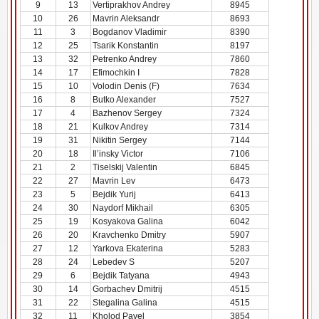
9
13
Vertiprakhov Andrey
8945
10
26
Mavrin Aleksandr
8693
11
3
Bogdanov Vladimir
8390
12
25
Tsarik Konstantin
8197
13
32
Petrenko Andrey
7860
14
17
Efimochkin I
7828
15
10
Volodin Denis (F)
7634
16
8
Butko Alexander
7527
17
4
Bazhenov Sergey
7324
18
21
Kulkov Andrey
7314
19
31
Nikitin Sergey
7144
20
18
Il’insky Victor
7106
21
2
Tiselskij Valentin
6845
22
27
Mavrin Lev
6473
23
5
Bejdik Yurij
6413
24
30
Naydorf Mikhail
6305
25
19
Kosyakova Galina
6042
26
20
Kravchenko Dmitry
5907
27
12
Yarkova Ekaterina
5283
28
24
Lebedev S
5207
29
6
Bejdik Tatyana
4943
30
14
Gorbachev Dmitrij
4515
31
22
Stegalina Galina
4515
32
11
Kholod Pavel
3854