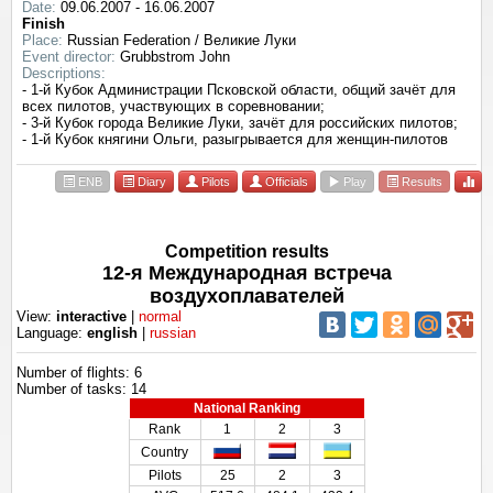
Date:
09.06.2007 - 16.06.2007
Finish
Place:
Russian Federation / Великие Луки
Event director:
Grubbstrom John
Descriptions:
- 1-й Кубок Администрации Псковской области, общий зачёт для
всех пилотов, участвующих в соревновании;
- 3-й Кубок города Великие Луки, зачёт для российских пилотов;
- 1-й Кубок княгини Ольги, разыгрывается для женщин-пилотов
ENB
Diary
Pilots
Officials
Play
Results
Competition results
12-я Международная встреча
воздухоплавателей
View:
interactive
|
normal
Language:
english
|
russian
Number of flights: 6
Number of tasks: 14
National Ranking
Rank
1
2
3
Country
Pilots
25
2
3