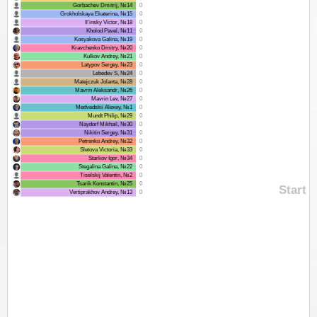
Gorbachev Dmitrij, №14
0
Grokholskaya Ekaterina, №15
0
Il’insky Victor, №18
0
Kholod Pavel, №11
0
Kosyakova Galina, №19
0
Kravchenko Dmitry, №20
0
Kulkov Andrey, №21
0
Latypov Sergey, №23
0
Lebedev S, №24
0
Matejczuk Jolanta, №28
0
Mavrin Aleksandr, №26
0
Mavrin Lev, №27
0
Medvedskii Alexey, №1
0
Mundt Philip, №29
0
Naydorf Mikhail, №30
0
Nikitin Sergey, №31
0
Petrenko Andrey, №32
0
Sletova Victoria, №33
0
Starkov Igor, №34
0
Stegalina Galina, №22
0
Tiselskij Valentin, №2
0
Tsarik Konstantin, №25
0
Start
Vertiprakhov Andrey, №13
0