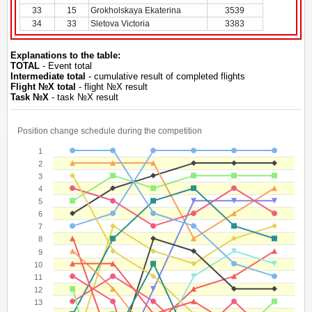
33
15
Grokholskaya Ekaterina
3539
34
33
Sletova Victoria
3383
Explanations to the table:
TOTAL
- Event total
Intermediate total
- cumulative result of completed flights
Flight №Х total
- flight №Х result
Task №Х
- task №Х result
Position change schedule during the competition
1
2
3
4
5
6
7
8
9
10
11
12
13