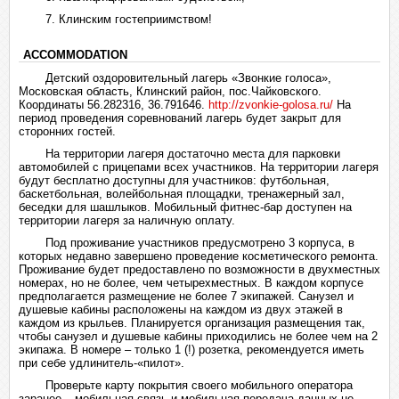
7. Клинским гостеприимством!
ACCOMMODATION
Детский оздоровительный лагерь «Звонкие голоса»,
Московская область, Клинский район, пос.Чайковского.
Координаты 56.282316, 36.791646.
http://zvonkie-golosa.ru/
На
период проведения соревнований лагерь будет закрыт для
сторонних гостей.
На территории лагеря достаточно места для парковки
автомобилей с прицепами всех участников. На территории лагеря
будут бесплатно доступны для участников: футбольная,
баскетбольная, волейбольная площадки, тренажерный зал,
беседки для шашлыков. Мобильный фитнес-бар доступен на
территории лагеря за наличную оплату.
Под проживание участников предусмотрено 3 корпуса, в
которых недавно завершено проведение косметического ремонта.
Проживание будет предоставлено по возможности в двухместных
номерах, но не более, чем четырехместных. В каждом корпусе
предполагается размещение не более 7 экипажей. Санузел и
душевые кабины расположены на каждом из двух этажей в
каждом из крыльев. Планируется организация размещения так,
чтобы санузел и душевые кабины приходились не более чем на 2
экипажа. В номере – только 1 (!) розетка, рекомендуется иметь
при себе удлинитель-«пилот».
Проверьте карту покрытия своего мобильного оператора
заранее – мобильная связь и мобильная передача данных не