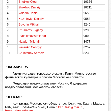
2
Snetkov Oleg
10356
3
Zhokhov Dmitriy
10211
4
Volodin Denis
9659
5
Kuzminykh Dmitriy
9558
6
Suvorin Mikhail
9245
7
Chubarov Evgeny
9233
8
Evdokimov Alexandr
9008
9
Naydorf Mikhail
8477
10
Zimenko Georgiy
8257
11
Chinyonov Sergey
8230
12
Levdin Oleg
7743
13
Tomurov Michael
7727
ORGANISERS
14
Nasonova Diana
7557
Администрация городского округа Клин, Министерство
15
Kopyrin Vitaliy
7264
физической культуры и спорта Московской области
16
Chekandin Ilya
6901
Федерация воздухоплавания России, Федерация
воздухоплавания Московской области.
17
Bakulin Georgiy
6824
18
Nikolai Valnev
5937
OFFICIALS
19
Bunevich Vladimir
4080
Контакты:
Московская область, г.о. Клин, ул. Карла Маркса,
20
Oparina Maria
3582
68А, тел: +7-496-242-77-90, E-mail:
klin_fest@mail.ru
,
21
Letunovskij Mikhail
3004
https://flymonitor.ru