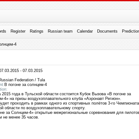
rds
Register
Ratings
Russian team
Calendar
Documents
Predictio
солнцем-4
7.03.2015 - 07.03.2015
ussian Federation / Tula
nt:
В погоне за солнцем-4
tion:
а 2015 года в Тульской области состоится Кубок Вызова «В погоне за
м-4» на призы воздухоплавательного клуба «Аэронавт Регион».
будет проходить в рамках одного из спортивных полётов 3-го Чемпионата
ой области по воздухоплавательному спорту.
оне за Солнцем-4» открытые межрегиональные соревнования для пилото
м не менее 35 часов.