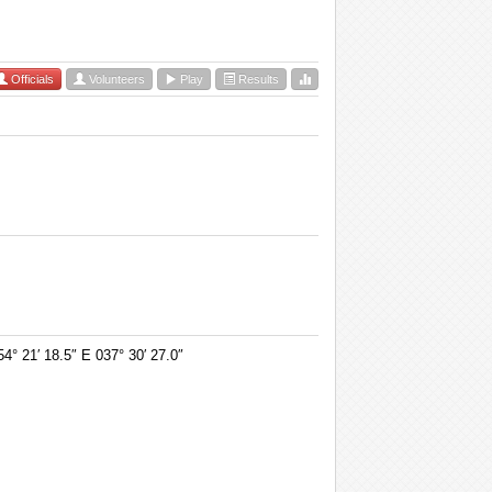
Officials
Volunteers
Play
Results
21′ 18.5″ E 037° 30′ 27.0″