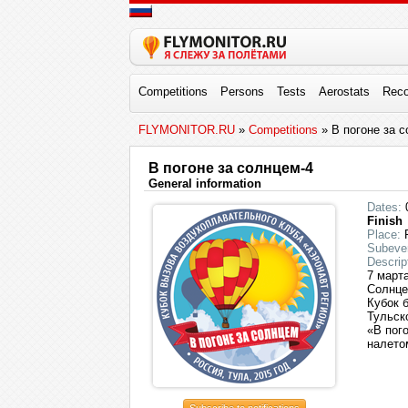
Competitions
Persons
Tests
Aerostats
Reco
FLYMONITOR.RU
»
Competitions
» В погоне за 
В погоне за солнцем-4
General information
Dates:
0
Finish
Place:
R
Subeve
Descrip
7 март
Солнце
Кубок 
Тульск
«В пог
налето