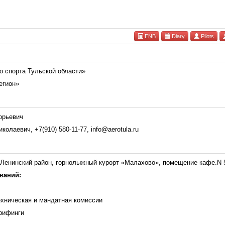
ENB
Diary
Pilots
 спорта Тульской области»
егион»
орьевич
колаевич, +7(910) 580-11-77, info@aerotula.ru
 Ленинский район, горнолыжный курорт «Малахово», помещение кафе.N 54° 
ваний:
техническая и мандатная комиссии
брифинги