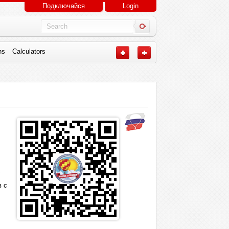
Подключайся
Login
ns
Calculators
в с