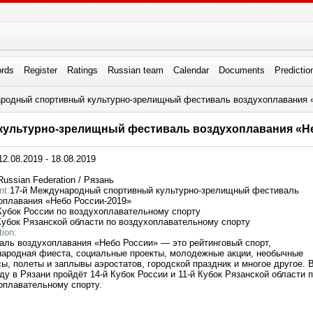
rds
Register
Ratings
Russian team
Calendar
Documents
Predictio
родный спортивный культурно-зрелищный фестиваль воздухоплавания 
культурно-зрелищный фестиваль воздухоплавания «Не
2.08.2019 - 18.08.2019
ussian Federation / Рязань
nt:
17-й Международный спортивный культурно-зрелищный фестиваль
оплавания «Небо России-2019»
 Кубок России по воздухоплавательному спорту
 Кубок Рязанской области по воздухоплавательному спорту
tion:
аль воздухоплавания «Небо России» — это рейтинговый спорт,
ародная фиеста, социальные проекты, молодежные акции, необычные
сы, полеты и заплывы аэростатов, городской праздник и многое другое. 
ду в Рязани пройдёт 14-й Кубок России и 11-й Кубок Рязанской области 
оплавательному спорту.