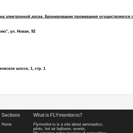
а электронной доске. Бронирование проживания осуществляется 
ю", ул. Новая, 92
овское шоссе, 1, стр. 1
Sections
What is FLYmonitor.ru?
Home
Flymonitor.ru is a site about aeronautics,
pilots, hot air balloons, events.