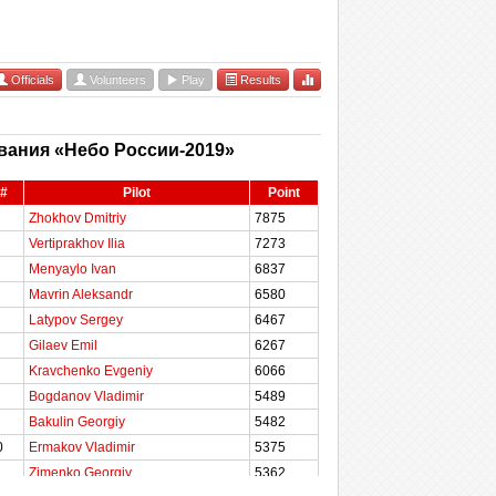
Officials
Volunteers
Play
Results
ания «Небо России-2019»
#
Pilot
Point
Zhokhov Dmitriy
7875
Vertiprakhov Ilia
7273
Menyaylo Ivan
6837
Mavrin Aleksandr
6580
Latypov Sergey
6467
Gilaev Emil
6267
Kravchenko Evgeniy
6066
Bogdanov Vladimir
5489
Bakulin Georgiy
5482
0
Ermakov Vladimir
5375
1
Zimenko Georgiy
5362