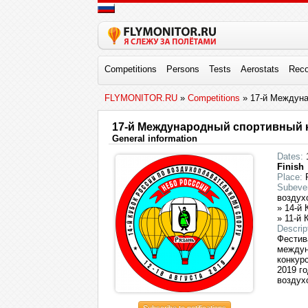
Competitions
Persons
Tests
Aerostats
Reco
FLYMONITOR.RU
»
Competitions
» 17-й Междуна
17-й Международный спортивный 
General information
Dates:
1
Finish
Place:
R
Subeve
воздух
» 14-й
» 11-й
Descrip
Фестив
междун
конкур
2019 го
воздух