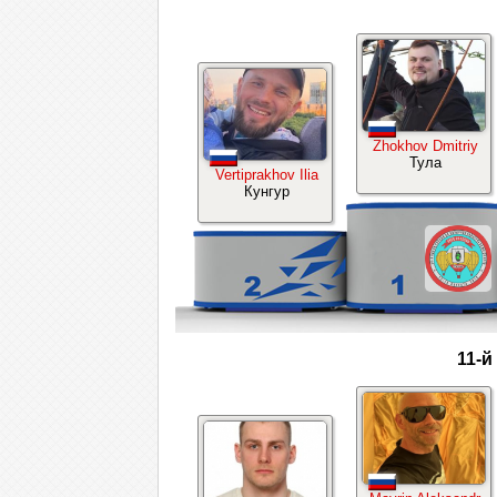
Zhokhov Dmitriy
Тула
Vertiprakhov Ilia
Кунгур
11-й