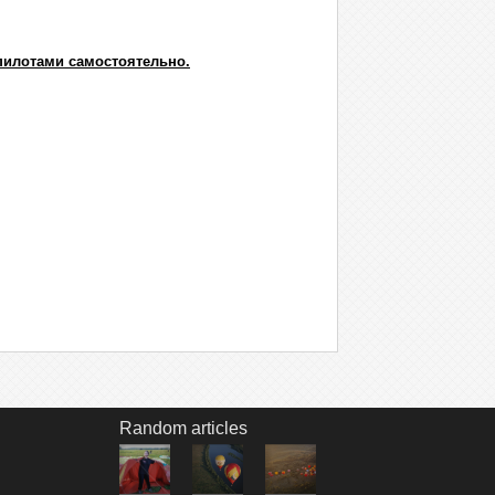
пилотами самостоятельно.
Random articles