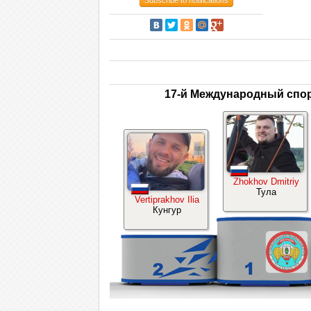
Subscribe to notifications
17-й Международный спо
Zhokhov Dmitriy
Тула
Vertiprakhov Ilia
Кунгур