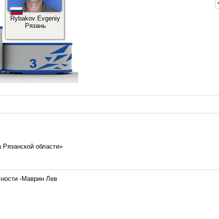
1
1
Rybakov Evgeniy
Рязань
2
2
2
2
2
 Рязанской области»
сности -Маврин Лев