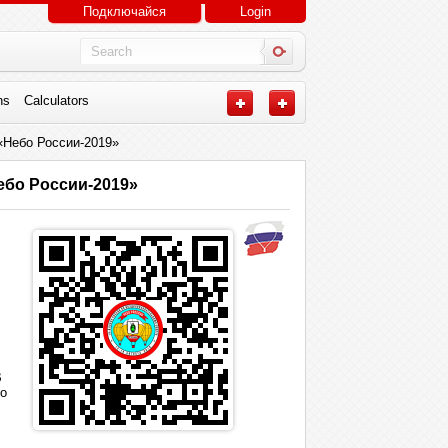
Подключайся
Login
ns
Calculators
«Небо России-2019»
бо России-2019»
В
по