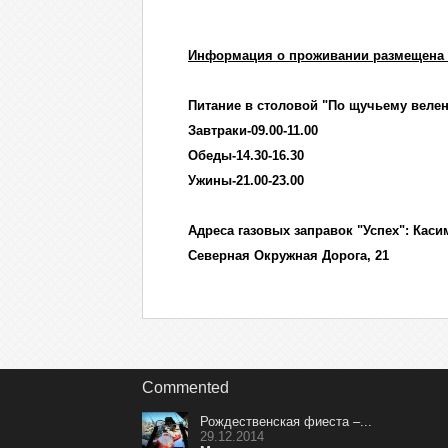
Информация о проживании размещена н
Питание в столовой "По щучьему велени
Завтраки-09.00-11.00
Обеды-14.30-16.30
Ужины-21.00-23.00
Адреса газовых заправок "Успех": Касим
Северная Окружная Дорога, 21
Commented
Рождественская фиеста –...
29.12.2014