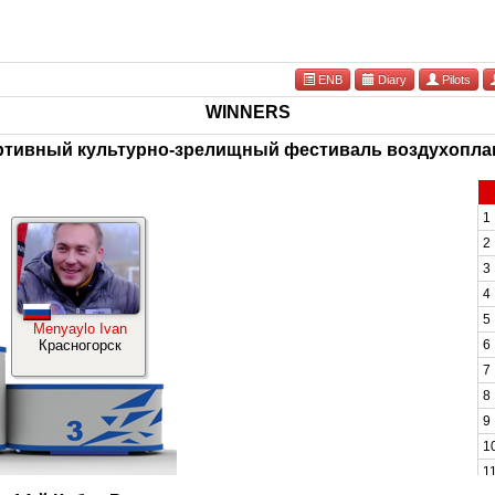
ENB
Diary
Pilots
WINNERS
ртивный культурно-зрелищный фестиваль воздухоплав
1
2
3
4
5
Menyaylo Ivan
Красногорск
6
7
8
9
1
1