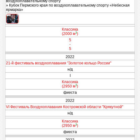
воздухоплавательному спорту
» Кубок Пермского края по воздухоплавательному спорту «Небесная
ярмарка»
Классика
3
(2000 м
)
5
-
5
2022
21-й фестиваль воздухоплавания "Золотое кольцо России"
н/д
I
Классика
3
(2950 м
)
фиеста
2022
VI Фестиваль Воздухоплавания Костромской области "Крякутной"
н/д
Классика
3
(2950 м
)
фиеста