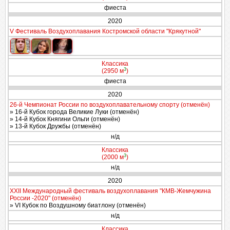
фиеста
2020
V Фестиваль Воздухоплавания Костромской области "Крякутной"
Классика
3
(2950 м
)
фиеста
2020
26-й Чемпионат России по воздухоплавательному спорту (отменён)
» 16-й Кубок города Великие Луки (отменён)
» 14-й Кубок Княгини Ольги (отменён)
» 13-й Кубок Дружбы (отменён)
н/д
Классика
3
(2000 м
)
н/д
2020
XXII Международный фестиваль воздухоплавания "КМВ-Жемчужина
России -2020" (отменён)
» VI Кубок по Воздушному биатлону (отменён)
н/д
Классика