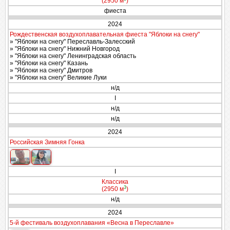
(2950 м
)
фиеста
2024
Рождественская воздухоплавательная фиеста "Яблоки на снегу"
» "Яблоки на снегу" Переславль-Залесский
» "Яблоки на снегу" Нижний Новгород
» "Яблоки на снегу" Ленинградская область
» "Яблоки на снегу" Казань
» "Яблоки на снегу" Дмитров
» "Яблоки на снегу" Великие Луки
н/д
I
н/д
н/д
2024
Российская Зимняя Гонка
I
Классика
3
(2950 м
)
н/д
2024
5-й фестиваль воздухоплавания «Весна в Переславле»