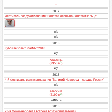
-
-
2017
Фестиваль воздухоплавания "Золотая осень на Золотом кольце"
н/д
н/д
2018
Кубок вызова "SharNN" 2018
н/д
Классика
3
(2950 м
)
н/д
2018
4-й Фестиваль воздухоплавания "Великий Новгород – сердце России"
н/д
Классика
3
(2190 м
)
фиеста
2018
23-я Международная встреча воздухоплавателей