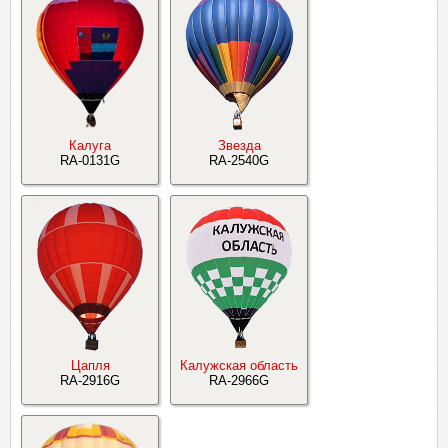
Калуга
Звезда
RA-0131G
RA-2540G
Цапля
Калужская область
RA-2916G
RA-2966G