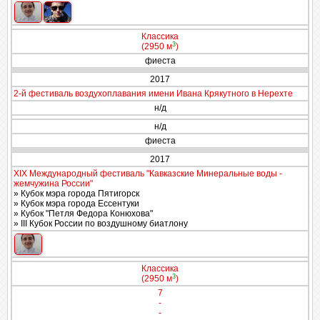
Классика
3
(2950 м
)
фиеста
2017
2-й фестиваль воздухоплавания имени Ивана Крякутного в Нерехте
н/д
н/д
фиеста
2017
XIX Международный фестиваль "Кавказские Минеральные воды -
жемчужина России"
» Кубок мэра города Пятигорск
» Кубок мэра города Ессентуки
» Кубок "Петля Федора Конюхова"
» III Кубок России по воздушному биатлону
Классика
3
(2950 м
)
7
-
-