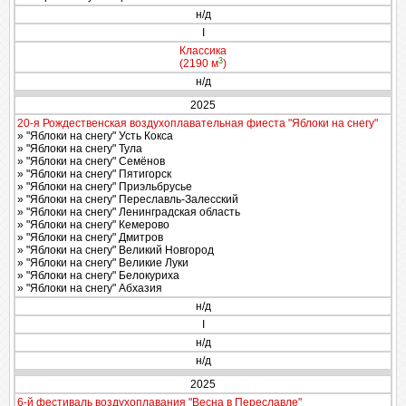
н/д
I
Классика
3
(2190 м
)
н/д
2025
20-я Рождественская воздухоплавательная фиеста "Яблоки на снегу"
» "Яблоки на снегу" Усть Кокса
» "Яблоки на снегу" Тула
» "Яблоки на снегу" Семёнов
» "Яблоки на снегу" Пятигорск
» "Яблоки на снегу" Приэльбрусье
» "Яблоки на снегу" Переславль-Залесский
» "Яблоки на снегу" Ленинградская область
» "Яблоки на снегу" Кемерово
» "Яблоки на снегу" Дмитров
» "Яблоки на снегу" Великий Новгород
» "Яблоки на снегу" Великие Луки
» "Яблоки на снегу" Белокуриха
» "Яблоки на снегу" Абхазия
н/д
I
н/д
н/д
2025
6-й фестиваль воздухоплавания "Весна в Переславле"