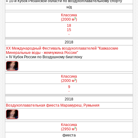
» 10-й Кубок Рязанской области по воздухоплавательному спорту
н/д
Классика
3
(2000 м
)
18
15
-
2018
XX Международный Фестиваль воздухоплавателей "Кавказские
Минеральные воды - жемчужина России"
» IV Кубок России по Воздушному биатлону
Классика
3
(2000 м
)
9
-
2018
Воздухоплавательная фиеста Марамуреш, Румыния
Классика
3
(2950 м
)
фиеста