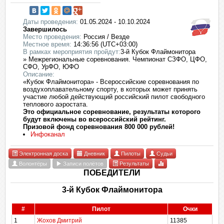
Даты проведения:
01.05.2024 - 10.10.2024
Завершилось
Место проведения:
Россия / Везде
Местное время:
14:36:56 (UTC+03:00)
В рамках мероприятия пройдут:
3-й Кубок Флаймонитора
» Межрегиональные соревнования. Чемпионат СЗФО, ЦФО,
СФО, УрФО, ЮФО
Описание:
«Кубок Флаймонитора» - Всероссийские соревнования по
воздухоплавательному спорту, в которых может принять
участие любой действующий российский пилот свободного
теплового аэростата.
Это официальное соревнование, результаты которого
будут включены во всероссийский рейтинг.
Призовой фонд соревнования 800 000 рублей!
Инфоканал
Электронная доска
Дневник
Пилоты
Судьи
Волонтёры
Записи полётов
Результаты
ПОБЕДИТЕЛИ
3-й Кубок Флаймонитора
#
Пилот
Очки
1
Жохов Дмитрий
11385