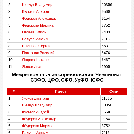
2
Шевчук Владимир
10356
3
Кульков Андрей
9560
4
Фёдоров Александр
9154
5
Фёдорова Марина
8752
6
Гилаев Эмиль
7403
7
Валуев Максим
7118
8
Штенцов Сергей
6637
9
Платонов Василий
6476
10
Ярцева Наталья
6467
11
Ярцев Иван
5905
12
Михайлов Владимир
5640
Межрегиональные соревнования. Чемпионат
СЗФО, ЦФО, СФО, УрФО, ЮФО
13
Бондаренко Артём
5453
14
Маевский Иван
5421
#
Пилот
Очки
15
Лукоянов Сергей
5311
1
Жохов Дмитрий
11385
16
Бакулин Георгий
4985
2
Шевчук Владимир
10356
17
Шеломенцев Алексей
4939
3
Кульков Андрей
9560
18
Ларикова Екатерина
4701
4
Фёдоров Александр
9154
19
Антонов Андрей
4128
5
Фёдорова Марина
8752
20
Рейн Светлана
3891
6
Валуев Максим
7118