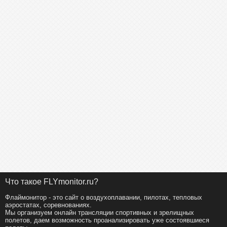
26
Аршава Игорь
294
27
Корнев Алексей
147
28
Ермаков Владимир
147
29
Галкин Александр
0
30
Алексин Станислав
0
31
Титов Павел
0
32
Сундуков Иван
0
Что такое FLYmonitor.ru?
Флаймонитор - это сайт о воздухоплавании, пилотах, тепловых
аэростатах, соревнованиях.
Мы организуем онлайн трансляции спортивных и зрелищных
полетов, даем возможность проанализировать уже состоявшиеся