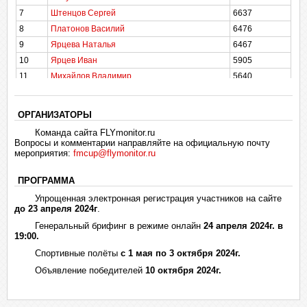
21
Салцевич Вадим
3346
7
Штенцов Сергей
6637
22
Котченко Василий
3303
8
Платонов Василий
6476
23
Барсегян Наири
3142
9
Ярцева Наталья
6467
24
Томуров Михаил
3043
10
Ярцев Иван
5905
25
Николаев Вячеслав
2088
11
Михайлов Владимир
5640
26
Петров Михаил
1965
12
Бондаренко Артём
5453
27
Галинский Андрей
1956
13
Маевский Иван
5421
28
Мишин Павел
1188
ОРГАНИЗАТОРЫ
14
Бакулин Георгий
4985
29
Медведев Сергей
965
Команда сайта FLYmonitor.ru
15
Шеломенцев Алексей
4939
Вопросы и комментарии направляйте на официальную почту
30
Чижов Андрей
853
мероприятия:
fmcup@flymonitor.ru
16
Ларикова Екатерина
4701
31
Аршава Виктория
445
17
Антонов Андрей
4128
32
Аршава Игорь
294
ПРОГРАММА
18
Рейн Светлана
3891
33
Корнев Алексей
147
Упрощенная электронная регистрация участников на сайте
19
Салцевич Вадим
3346
до 23 апреля 2024г
33
Ермаков Владимир
.
147
20
Котченко Василий
3303
34
Галкин Александр
0
Генеральный брифинг в режиме онлайн
24 апреля 2024г. в
21
Николаев Вячеслав
2088
19:00.
34
Алексин Станислав
0
22
Петров Михаил
1965
Спортивные полёты
с 1 мая по 3 октября 2024г.
34
Титов Павел
0
23
Галинский Андрей
1956
Объявление победителей
10 октября 2024г.
34
Сундуков Иван
0
24
Чижов Андрей
853
25
Аршава Виктория
445