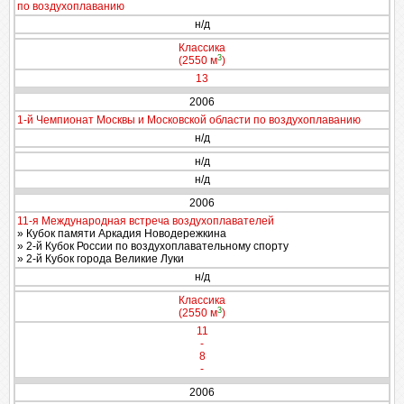
по воздухоплаванию
н/д
Классика
3
(2550 м
)
13
2006
1-й Чемпионат Москвы и Московской области по воздухоплаванию
н/д
н/д
н/д
2006
11-я Международная встреча воздухоплавателей
» Кубок памяти Аркадия Новодережкина
» 2-й Кубок России по воздухоплавательному спорту
» 2-й Кубок города Великие Луки
н/д
Классика
3
(2550 м
)
11
-
8
-
2006