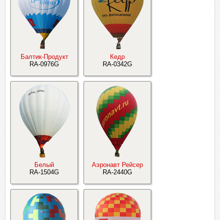
Балтик-Продукт
Кедр
RA-0976G
RA-0342G
Белый
Аэронавт Рейсер
RA-1504G
RA-2440G