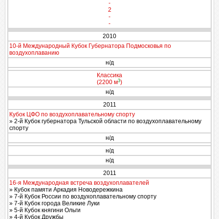
-
2
-
-
2010
10-й Международный Кубок Губернатора Подмосковья по
воздухоплаванию
н/д
Классика
3
(2200 м
)
н/д
2011
Кубок ЦФО по воздухоплавательному спорту
» 2-й Кубок губернатора Тульской области по воздухоплавательному
спорту
н/д
н/д
н/д
2011
16-я Международная встреча воздухоплавателей
» Кубок памяти Аркадия Новодережкина
» 7-й Кубок России по воздухоплавательному спорту
» 7-й Кубок города Великие Луки
» 5-й Кубок княгини Ольги
» 4-й Кубок Дружбы