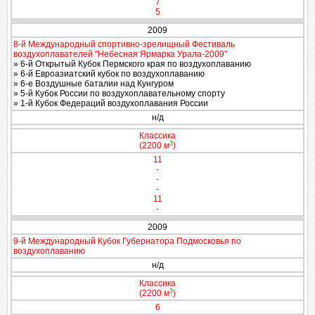
7
5
2009
8-й Международный спортивно-зрелищный Фестиваль
воздухоплавателей "Небесная Ярмарка Урала-2009"
» 6-й Открытый Кубок Пермского края по воздухоплаванию
» 6-й Евроазиатский кубок по воздухоплаванию
» 6-е Воздушные баталии над Кунгуром
» 5-й Кубок России по воздухоплавательному спорту
» 1-й Кубок Федераций воздухоплавания России
н/д
Классика
3
(2200 м
)
11
-
-
-
11
-
2009
9-й Международный Кубок Губернатора Подмосковья по
воздухоплаванию
н/д
Классика
3
(2200 м
)
6