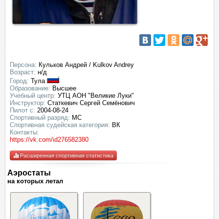
Персона:
Кульков Андрей / Kulkov Andrey
Возраст:
н/д
Город:
Тула
Образование:
Высшее
Учебный центр:
УТЦ АОН "Великие Луки"
Инструктор:
Статкевич Сергей Семёнович
Пилот с:
2004-08-24
Спортивный разряд:
МС
Спортивная судейская категория:
ВК
Контакты:
https://vk.com/id276582380
Расширенная спортивная статистика
Аэростаты
на которых летал