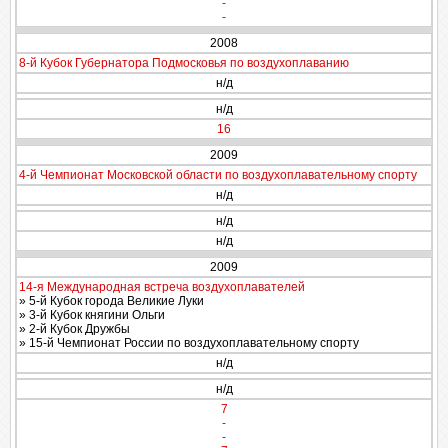
-
-
2008
8-й Кубок Губернатора Подмосковья по воздухоплаванию
н/д
н/д
16
2009
4-й Чемпионат Московской области по воздухоплавательному спорту
н/д
н/д
н/д
2009
14-я Международная встреча воздухоплавателей
» 5-й Кубок города Великие Луки
» 3-й Кубок княгини Ольги
» 2-й Кубок Дружбы
» 15-й Чемпионат России по воздухоплавательному спорту
н/д
н/д
7
-
-