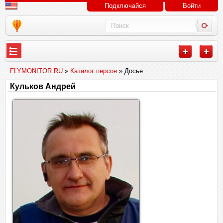
Подключайся
Войти
FLYMONITOR.RU
»
Каталог персон
» Досье
Кульков Андрей