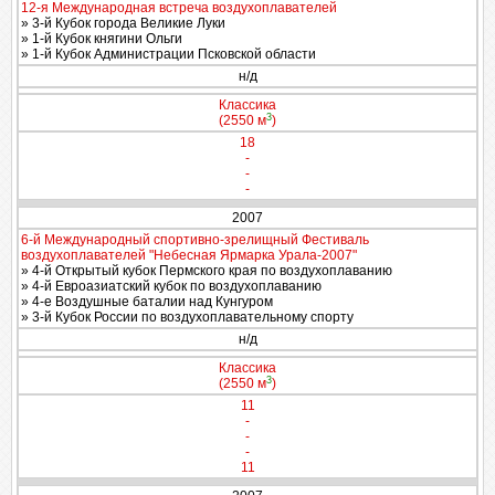
12-я Международная встреча воздухоплавателей
» 3-й Кубок города Великие Луки
» 1-й Кубок княгини Ольги
» 1-й Кубок Администрации Псковской области
н/д
Классика
3
(2550 м
)
18
-
-
-
2007
6-й Международный спортивно-зрелищный Фестиваль
воздухоплавателей "Небесная Ярмарка Урала-2007"
» 4-й Открытый кубок Пермского края по воздухоплаванию
» 4-й Евроазиатский кубок по воздухоплаванию
» 4-е Воздушные баталии над Кунгуром
» 3-й Кубок России по воздухоплавательному спорту
н/д
Классика
3
(2550 м
)
11
-
-
-
11