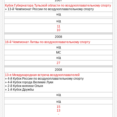
2007
Кубок Губернатора Тульской области по воздухоплавательному спорту
» 13-й Чемпионат России по воздухоплавательному спорту
н/д
н/д
11
10
2008
16-й Чемпионат Литвы по воздухоплавательному спорту
н/д
МС
н/д
27
2008
13-я Международная встреча воздухоплавателей
» 4-й Кубок России по воздухоплавательному спорту
» 4-й Кубок города Великие Луки
» 2-й Кубок княгини Ольги
» 1-й Кубок Дружбы
н/д
н/д
15
13
-