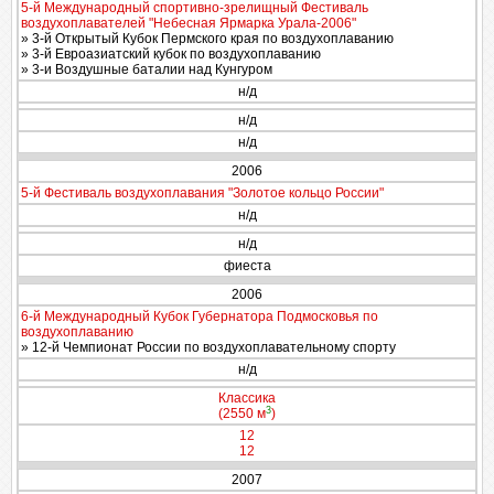
5-й Международный спортивно-зрелищный Фестиваль
воздухоплавателей "Небесная Ярмарка Урала-2006"
» 3-й Открытый Кубок Пермского края по воздухоплаванию
» 3-й Евроазиатский кубок по воздухоплаванию
» 3-и Воздушные баталии над Кунгуром
н/д
н/д
н/д
2006
5-й Фестиваль воздухоплавания "Золотое кольцо России"
н/д
н/д
фиеста
2006
6-й Международный Кубок Губернатора Подмосковья по
воздухоплаванию
» 12-й Чемпионат России по воздухоплавательному спорту
н/д
Классика
3
(2550 м
)
12
12
2007