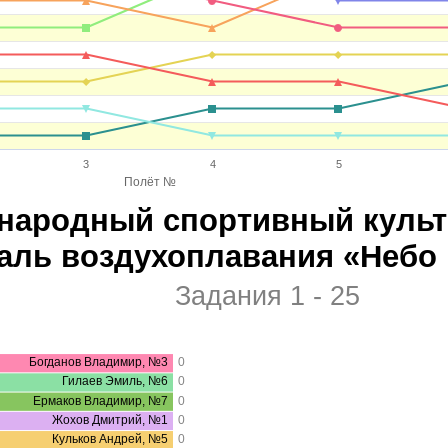
3
4
5
Полёт №
ународный спортивный куль
аль воздухоплавания «Небо 
Задания 1 - 25
Богданов Владимир, №3
0
Гилаев Эмиль, №6
0
Ермаков Владимир, №7
0
Жохов Дмитрий, №1
0
Кульков Андрей, №5
0