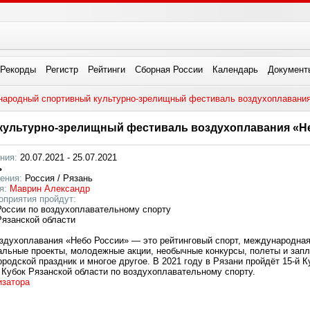
Рекорды
Регистр
Рейтинги
Сборная России
Календарь
Документ
народный спортивный культурно-зрелищный фестиваль воздухоплавания
культурно-зрелищный фестиваль воздухоплавания «Не
ния:
20.07.2021 - 25.07.2021
ь
ения:
Россия / Рязань
я:
Маврин Александр
оприятия пройдут:
 России по воздухоплавательному спорту
Рязанской области
здухоплавания «Небо России» — это рейтинговый спорт, международна
альные проекты, молодежные акции, необычные конкурсы, полеты и зап
ородской праздник и многое другое. В 2021 году в Рязани пройдёт 15-й К
й Кубок Рязанской области по воздухоплавательному спорту.
изатора