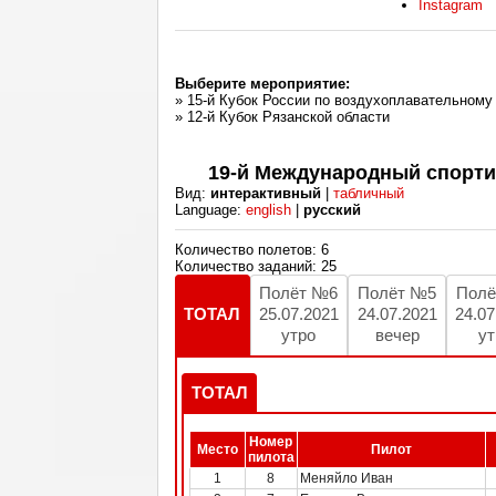
Instagram
Выберите мероприятие:
» 15-й Кубок России по воздухоплавательному
» 12-й Кубок Рязанской области
19-й Международный спорти
Вид:
интерактивный
|
табличный
Language:
english
|
русский
Количество полетов: 6
Количество заданий: 25
Полёт №6
Полёт №5
Полё
ТОТАЛ
25.07.2021
24.07.2021
24.07
утро
вечер
ут
ТОТАЛ
Номер
Место
Пилот
пилота
1
8
Меняйло Иван