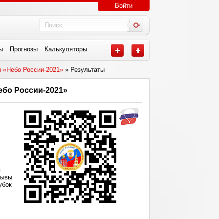
Войти
ы
Прогнозы
Калькуляторы
 «Небо России-2021»
» Результаты
бо России-2021»
я
лывы
убок