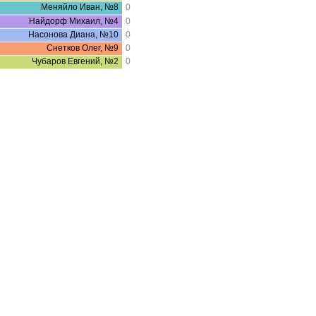
Меняйло Иван, №8
0
Найдорф Михаил, №4
0
Насонова Диана, №10
0
Снетков Олег, №9
0
Чубаров Евгений, №2
0