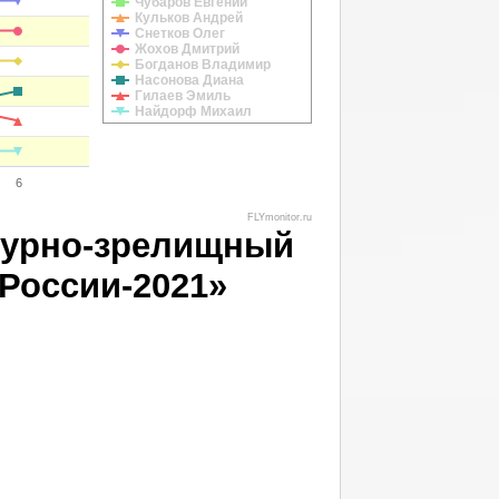
Чубаров Евгений
Кульков Андрей
Снетков Олег
Жохов Дмитрий
Богданов Владимир
Насонова Диана
Гилаев Эмиль
Найдорф Михаил
6
FLYmonitor.ru
турно-зрелищный
России-2021»