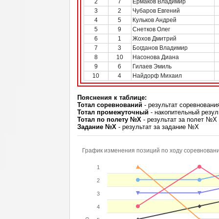
2
7
Ермаков Владимир
3
2
Чубаров Евгений
4
5
Кульков Андрей
5
9
Снетков Олег
6
1
Жохов Дмитрий
7
3
Богданов Владимир
8
10
Насонова Диана
9
6
Гилаев Эмиль
10
4
Найдорф Михаил
Пояснения к таблице:
Тотал соревнований
- результат соревновани
Тотал промежуточный
- накопительный резул
Тотал по полету №Х
- результат за полет №Х
Задание №Х
- результат за задание №Х
График изменения позиций по ходу соревнован
1
2
3
4