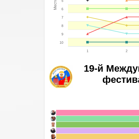
Место
5
6
7
8
9
10
1
2
19-й Межд
фестив