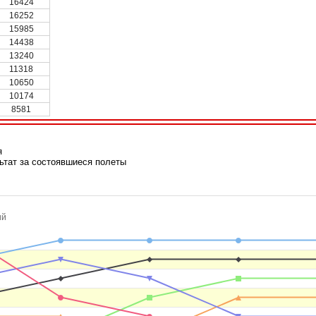
16424
16252
15985
14438
13240
11318
10650
10174
8581
я
ьтат за состоявшиеся полеты
ий