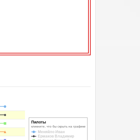
Пилоты
кликните, что бы скрыть на графике
Меняйло Иван
Ермаков Владимир