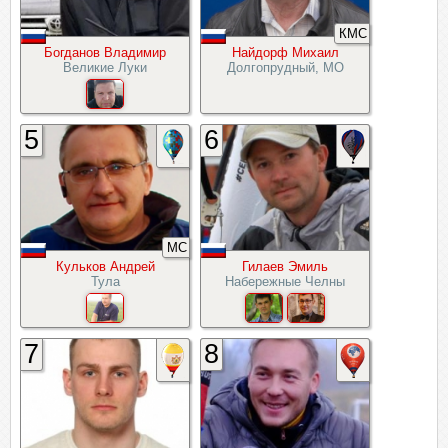
КМС
Богданов Владимир
Найдорф Михаил
Великие Луки
Долгопрудный, МО
5
6
МС
Кульков Андрей
Гилаев Эмиль
Тула
Набережные Челны
7
8