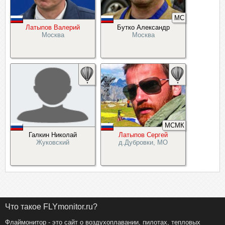
МС
Латыпов Валерий
Бутко Александр
Москва
Москва
МСМК
Галкин Николай
Латыпов Сергей
Жуковский
д.Дубровки, МО
Что такое FLYmonitor.ru?
Флаймонитор - это сайт о воздухоплавании, пилотах, тепловых