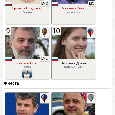
КМС
МС
Ермаков Владимир
Меняйло Иван
Рязань
Красногорск
9
10
КМС
Снетков Олег
Насонова Диана
Тула
Ленино, МО
Фиеста