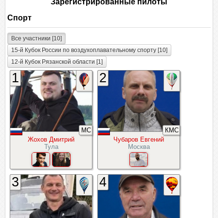
Зарегистрированные пилоты
Спорт
Все участники [10]
15-й Кубок России по воздухоплавательному спорту [10]
12-й Кубок Рязанской области [1]
1
2
МС
КМС
Жохов Дмитрий
Чубаров Евгений
Тула
Москва
3
4