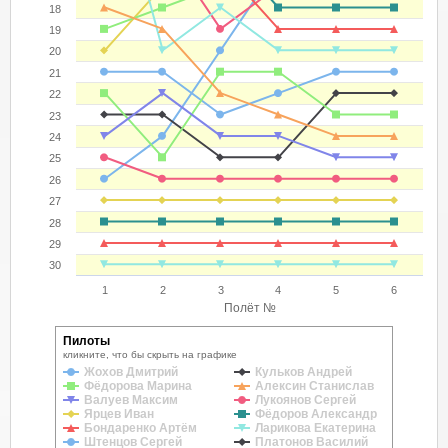
18
19
20
21
22
23
24
25
26
27
28
29
30
1
2
3
4
5
6
Полёт №
Пилоты
кликните, что бы скрыть на графике
Жохов Дмитрий
Кульков Андрей
Фёдорова Марина
Алексин Станислав
Валуев Максим
Лукоянов Сергей
Ярцев Иван
Фёдоров Александр
Бондаренко Артём
Ларикова Екатерина
Штенцов Сергей
Платонов Василий