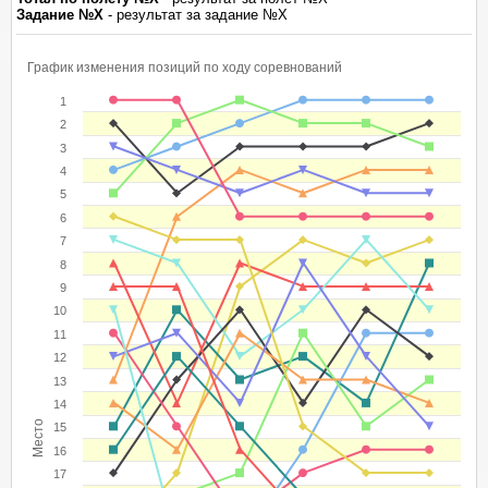
Задание №Х
- результат за задание №Х
График изменения позиций по ходу соревнований
1
2
3
4
5
6
7
8
9
10
11
12
13
14
Место
15
16
17