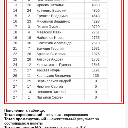
13
20
Ярцева Наталья
4960
14
24
Котченко Василий
4856
15
2
Ермаков Владимир
4643
16
23
Михайлов Владимир
4298
17
3
Гилаев Эмиль
3710
18
4
Маевский Иван
2761
19
19
Наймилов Игорь
2756
20
30
Слатюхин Александр
2618
21
7
Бакулин Георгий
1931
22
26
Аршава Виктория
1876
23
28
Антонов Андрей
1701
24
12
Кильмаматов Руслан
1546
25
27
Аршава Игорь
1191
26
11
Карнаухов Владимир
135
27
25
Вертипрахов Андрей
0
27
17
Никитин Сергей
0
27
14
Ненашев Виталий
0
27
1
Латыпов Сергей
0
Пояснения к таблице:
Тотал соревнований
- результат соревнования
Тотал промежуточный
- накопительный результат за
состоявшиеся полеты
Тотал по полету №Х
- результат за полет №Х