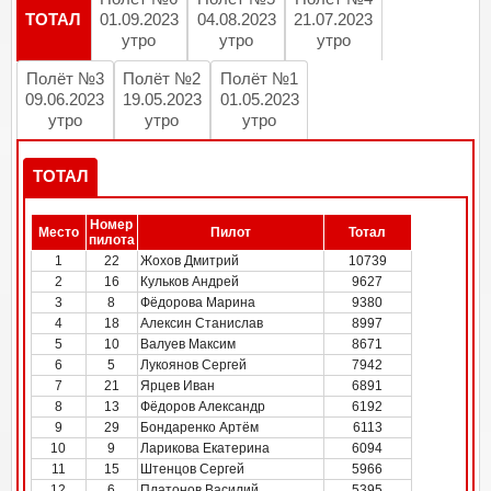
ТОТАЛ
01.09.2023
04.08.2023
21.07.2023
утро
утро
утро
Полёт №3
Полёт №2
Полёт №1
09.06.2023
19.05.2023
01.05.2023
утро
утро
утро
ТОТАЛ
Номер
Место
Пилот
Тотал
пилота
1
22
Жохов Дмитрий
10739
2
16
Кульков Андрей
9627
3
8
Фёдорова Марина
9380
4
18
Алексин Станислав
8997
5
10
Валуев Максим
8671
6
5
Лукоянов Сергей
7942
7
21
Ярцев Иван
6891
8
13
Фёдоров Александр
6192
9
29
Бондаренко Артём
6113
10
9
Ларикова Екатерина
6094
11
15
Штенцов Сергей
5966
12
6
Платонов Василий
5395