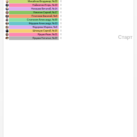
Михайлов Владимир, №23
0
Наймилов Игорь, №19
0
Ненашев Виталий, №14
0
Никитин Сергей, №17
0
Платонов Василий, №6
0
Слатюхин Александр, №30
0
Фёдоров Александр, №13
0
Фёдорова Марина, №8
0
Штенцов Сергей, №15
0
Ярцев Иван, №21
0
Старт
Ярцева Наталья, №20
0