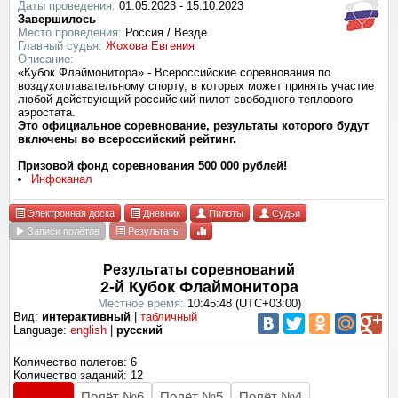
Даты проведения:
01.05.2023 - 15.10.2023
Завершилось
Место проведения:
Россия / Везде
Главный судья:
Жохова Евгения
Описание:
«Кубок Флаймонитора» - Всероссийские соревнования по
воздухоплавательному спорту, в которых может принять участие
любой действующий российский пилот свободного теплового
аэростата.
Это официальное соревнование, результаты которого будут
включены во всероссийский рейтинг.
Призовой фонд соревнования 500 000 рублей!
Инфоканал
Электронная доска
Дневник
Пилоты
Судьи
Записи полётов
Результаты
Результаты соревнований
2-й Кубок Флаймонитора
Местное время:
10:45:48 (UTC+03:00)
Вид:
интерактивный
|
табличный
Language:
english
|
русский
Количество полетов: 6
Количество заданий: 12
Полёт №6
Полёт №5
Полёт №4