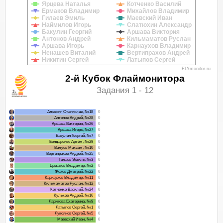
Ярцева Наталья
Котченко Василий
Ермаков Владимир
Михайлов Владимир
Гилаев Эмиль
Маевский Иван
Наймилов Игорь
Слатюхин Александр
Бакулин Георгий
Аршава Виктория
Антонов Андрей
Кильмаматов Руслан
Аршава Игорь
Карнаухов Владимир
Ненашев Виталий
Вертипрахов Андрей
Никитин Сергей
Латыпов Сергей
FLYmonitor.ru
2-й Кубок Флаймонитора
Задания 1 - 12
Алексин Станислав, №18
0
Антонов Андрей, №28
0
Аршава Виктория, №26
0
Аршава Игорь, №27
0
Бакулин Георгий, №7
0
Бондаренко Артём, №29
0
Валуев Максим, №10
0
Вертипрахов Андрей, №25
0
Гилаев Эмиль, №3
0
Ермаков Владимир, №2
0
Жохов Дмитрий, №22
0
Карнаухов Владимир, №11
0
Кильмаматов Руслан, №12
0
Котченко Василий, №24
0
Кульков Андрей, №16
0
Ларикова Екатерина, №9
0
Латыпов Сергей, №1
0
Лукоянов Сергей, №5
0
Маевский Иван, №4
0