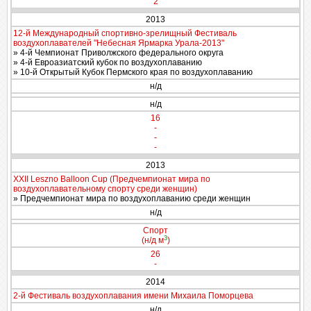
2
2013
12-й Международный спортивно-зрелищный Фестиваль
воздухоплавателей "Небесная Ярмарка Урала-2013"
» 4-й Чемпионат Приволжского федерального округа
» 4-й Евроазиатский кубок по воздухоплаванию
» 10-й Открытый Кубок Пермского края по воздухоплаванию
н/д
н/д
16
-
-
-
2013
XXII Leszno Balloon Cup (Предчемпионат мира по
воздухоплавательному спорту среди женщин)
» Предчемпионат мира по воздухоплаванию среди женщин
н/д
Спорт
3
(н/д м
)
26
-
2014
2-й Фестиваль воздухоплавания имени Михаила Поморцева
н/д