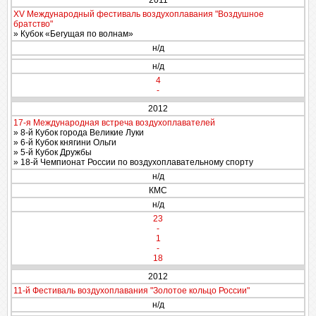
2011
XV Международный фестиваль воздухоплавания "Воздушное
братство"
» Кубок «Бегущая по волнам»
н/д
н/д
4
-
2012
17-я Международная встреча воздухоплавателей
» 8-й Кубок города Великие Луки
» 6-й Кубок княгини Ольги
» 5-й Кубок Дружбы
» 18-й Чемпионат России по воздухоплавательному спорту
н/д
КМС
н/д
23
-
1
-
18
2012
11-й Фестиваль воздухоплавания "Золотое кольцо России"
н/д