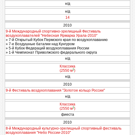
н/д
н/д
14
2010
9-й Международный спортивно-зрелищный Фестиваль
воздухоплавателей "Небесная Ярмарка Урала-2010"
» 7-й Открытый Кубок Пермского края по воздухоплаванию
» 7-е Воздушные баталии над Кунгуром
» 5-й Кубок Федераций воздухоплавания России
» 1-й Чемпионат Приволжского федерального округа
н/д
Классика
3
(2550 м
)
н/д
2010
9-й Фестиваль воздухоплавания "Золотое кольцо России"
н/д
Классика
3
(2550 м
)
фиеста
2010
8-й Международный культурно-зрелищный спортивный фестиваль
воздухоплавания "Небо России-2010"