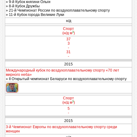
» 9-й Кубок княгини Ольги
» 8-й Кубок Дружбы
» 21-й Чемпионат России по воздухоплавательному спорту
» 11-й Кубок города Великие Луки
н/д
Спорт
3
(н/д м
)
37
3
-
31
-
2015
Международный кубок по воздухоплавательному спорту «70 лет
мирного неба»
» II Открытый чемпионат Беларуси по воздухоплавательному спорту
Спорт
3
(н/д м
)
5
-
2015
3-й Чемпионат Европы по воздухоплавательному спорту среди
женщин