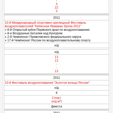
-
3
22
3
2011
10-й Международный спортивно-зрелищный Фестиваль
воздухоплавателей "Небесная Ярмарка Урала-2011"
» 8-й Открытый кубок Пермского края по воздухоплаванию
» 8-е Воздушные баталии над Кунгуром
» 2-й Чемпионат Приволжского федерального округа
» 17-й Чемпионат России по воздухоплавательному спорту
н/д
н/д
13
13
-
-
13
2011
10-й Фестиваль воздухоплавания "Золотое кольцо России"
н/д
II
Спорт
3
(н/д м
)
фиеста