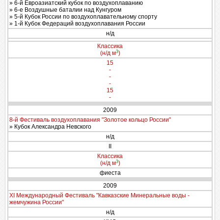
» 6-й Евроазиатский кубок по воздухоплаванию
» 6-е Воздушные баталии над Кунгуром
» 5-й Кубок России по воздухоплавательному спорту
» 1-й Кубок Федераций воздухоплавания России
н/д
Классика
3
(н/д м
)
15
-
-
-
15
-
2009
8-й Фестиваль воздухоплавания "Золотое кольцо России"
» Кубок Александра Невского
н/д
II
Классика
3
(н/д м
)
фиеста
2009
XI Международный Фестиваль "Кавказские Минеральные воды -
жемчужина России"
н/д