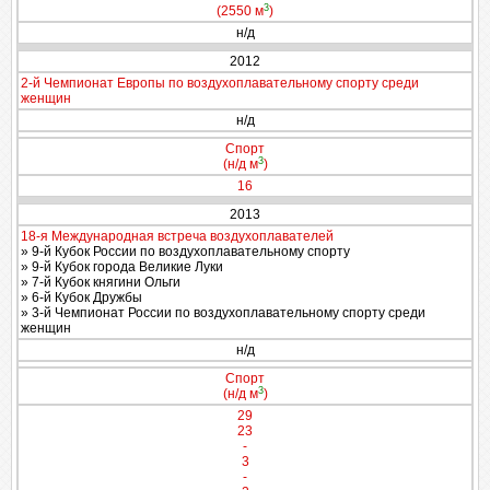
3
(2550 м
)
н/д
2012
2-й Чемпионат Европы по воздухоплавательному спорту среди
женщин
н/д
Спорт
3
(н/д м
)
16
2013
18-я Международная встреча воздухоплавателей
» 9-й Кубок России по воздухоплавательному спорту
» 9-й Кубок города Великие Луки
» 7-й Кубок княгини Ольги
» 6-й Кубок Дружбы
» 3-й Чемпионат России по воздухоплавательному спорту среди
женщин
н/д
Спорт
3
(н/д м
)
29
23
-
3
-