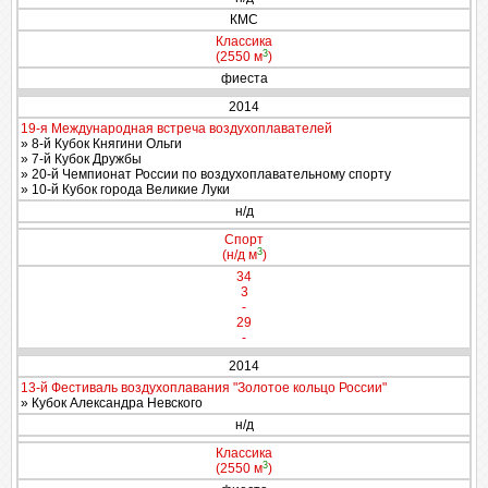
КМС
Классика
3
(2550 м
)
фиеста
2014
19-я Международная встреча воздухоплавателей
» 8-й Кубок Княгини Ольги
» 7-й Кубок Дружбы
» 20-й Чемпионат России по воздухоплавательному спорту
» 10-й Кубок города Великие Луки
н/д
Спорт
3
(н/д м
)
34
3
-
29
-
2014
13-й Фестиваль воздухоплавания "Золотое кольцо России"
» Кубок Александра Невского
н/д
Классика
3
(2550 м
)