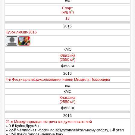
н/д
Спорт
3
(н/д м
)
13
2016
Кубок любви-2016
КМС
Классика
3
(2550 м
)
фиеста
2016
4-й Фестиваль воздухоплавания имени Михаила Поморцева
н/д
КМС
Классика
3
(2550 м
)
фиеста
2016
21-я Международная встреча воздухоплавателей
» 9-й Кубок Дружбы
» 22-й Чемпионат России по воздухоплавательному спорту, 1-й этап
» 12-й Кубок города Великие Луки