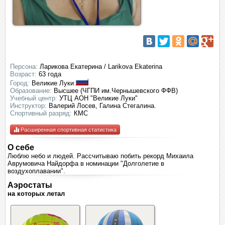
Персона:
Ларикова Екатерина / Larikova Ekaterina
Возраст:
63 года
Город:
Великие Луки
Образование:
Высшее (ЧГПИ им.Чернышевского ФФВ)
Учебный центр:
УТЦ АОН "Великие Луки"
Инструктор:
Валерий Лосев, Галина Стегалина.
Спортивный разряд:
КМС
Расширенная спортивная статистика
О себе
Люблю небо и людей. Рассчитываю побить рекорд Михаила
Аврумовича Найдорфа в номинации "Долголетие в
воздухоплавании".
Аэростаты
на которых летал