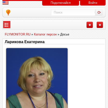
Подключайся
Войти
FLYMONITOR.RU
»
Каталог персон
» Досье
Ларикова Екатерина