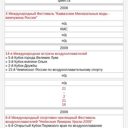
фиеста
2008
X Международный Фестиваль "Кавказские Минеральные воды -
жемчужина России"
н/д
КМС
н/д
н/д
2009
14-я Международная встреча воздухоплавателей
» 5-й Кубок города Великие Луки
» 3-й Кубок княгини Ольги
» 2-й Кубок Дружбы
» 15-й Чемпионат России по воздухоплавательному спорту
н/д
н/д
21
-
2
21
16
2009
8-й Международный спортивно-зрелищный Фестиваль
воздухоплавателей "Небесная Ярмарка Урала-2009"
» 6-й Открытый Кубок Пермского края по воздухоплаванию