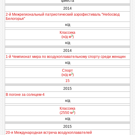
фиеста
2014
2-й Межрегиональный патриотический аэрофестиваль "Небосвод
Белогорья"
н/д
Классика
3
(н/д м
)
н/д
2014
1-й Чемпионат мира по воздухоплавательному спорту среди женщин
н/д
Спорт
3
(н/д м
)
15
2015
В погоне за солнцем-4
н/д
Классика
3
(2550 м
)
н/д
2015
20-я Международная встреча воздухоплавателей