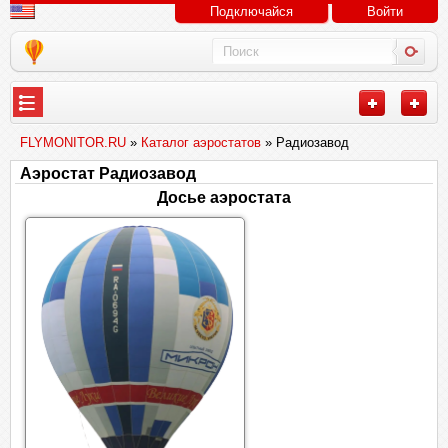
Подключайся
Войти
FLYMONITOR.RU
»
Каталог аэростатов
» Радиозавод
Аэростат Радиозавод
Досье аэростата