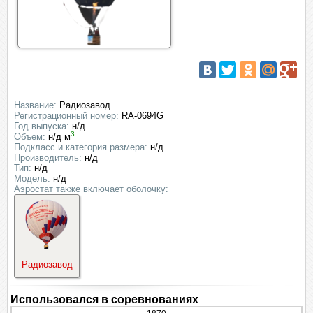
Название:
Радиозавод
Регистрационный номер:
RA-0694G
Год выпуска:
н/д
3
Объем:
н/д м
Подкласс и категория размера:
н/д
Производитель:
н/д
Тип:
н/д
Модель:
н/д
Аэростат также включает оболочку:
Радиозавод
Использовался в соревнованиях