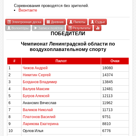
Соревнования проводятся без зрителей.
Вконтакте
Электронная доска
Дневник
Пилоты
Судьи
Волонтёры
Записи полётов
Результаты
ПОБЕДИТЕЛИ
Чемпионат Ленинградской области по
воздухоплавательному спорту
#
Пилот
Очки
1
Чижов Андрей
18080
2
Никитин Сергей
14374
3
Богданов Владимир
13845
4
Валуев Максим
12481
5
Бугров Алексей
12113
6
Ананских Вячеслав
11962
7
Валиков Николай
11713
8
Платонов Василий
9751
9
Ларикова Екатерина
8810
10
Орлов Илья
6776