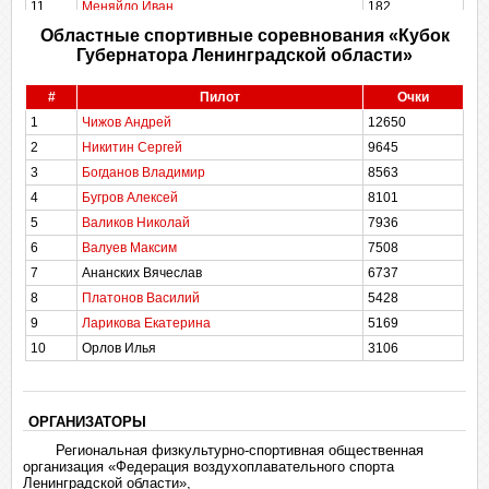
11
Меняйло Иван
182
Областные спортивные соревнования «Кубок
Губернатора Ленинградской области»
#
Пилот
Очки
1
Чижов Андрей
12650
2
Никитин Сергей
9645
3
Богданов Владимир
8563
4
Бугров Алексей
8101
5
Валиков Николай
7936
6
Валуев Максим
7508
7
Ананских Вячеслав
6737
8
Платонов Василий
5428
9
Ларикова Екатерина
5169
10
Орлов Илья
3106
ОРГАНИЗАТОРЫ
Региональная физкультурно-спортивная общественная
организация «Федерация воздухоплавательного спорта
Ленинградской области»,