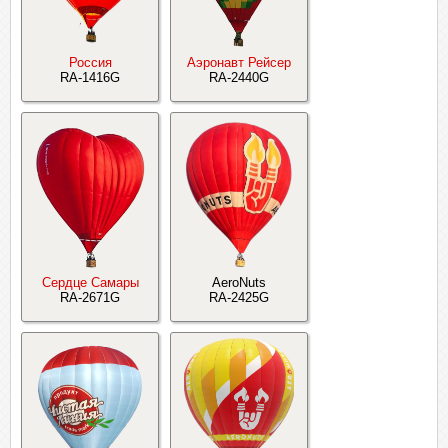
Россия
Аэронавт Рейсер
RA-1416G
RA-2440G
Сердце Самары
AeroNuts
RA-2671G
RA-2425G