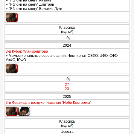
» "Яблоки на снегу" Казань
» "Яблоки на снегу" Дмитров
» "Яблоки на снегу" Великие Луки
Классика
3
(н/д м
)
н/д
2024
3-й Кубок Флаймонитора
» Межрегиональные соревнования. Чемпионат СЗФО, ЦФО, СФО,
УрФО, ЮФО
н/д
27
23
2025
3-й Фестиваль воздухоплавания "Небо Костромы"
Классика
3
(н/д м
)
фиеста