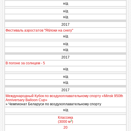
н/д
н/д
н/д
2017
Фестиваль аэростатов "Яблоки на снегу"
н/д
н/д
н/д
2017
В погоне за солнцем - 5
н/д
н/д
н/д
2017
Международный Кубок по воздухоплавательному спорту «Minsk 950th
Anniversary Balloon Cup»
» Чемпионат Беларуси по воздухоплавательному спорту
н/д
Классика
3
(3000 м
)
20