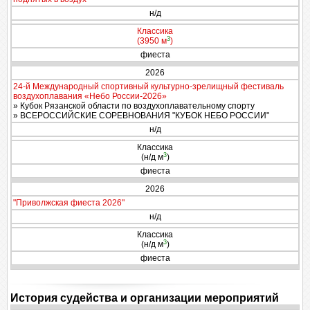
н/д
Классика
3
(3950 м
)
фиеста
2026
24-й Международный спортивный культурно-зрелищный фестиваль
воздухоплавания «Небо России-2026»
» Кубок Рязанской области по воздухоплавательному спорту
» ВСЕРОССИЙСКИЕ СОРЕВНОВАНИЯ "КУБОК НЕБО РОССИИ"
н/д
Классика
3
(н/д м
)
фиеста
2026
"Приволжская фиеста 2026"
н/д
Классика
3
(н/д м
)
фиеста
История судейства и организации мероприятий