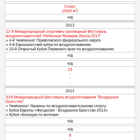
Спорт
3
(2000 м
)
н/д
2013
12-й Международный спортивно-зрелищный Фестиваль
воздухоплавателей "Небесная Ярмарка Урала-2013"
» 4-й Чемпионат Приволжского федерального округа
» 4-й Евроазиатский кубок по воздухоплаванию
» 10-й Открытый Кубок Пермского края по воздухоплаванию
н/д
н/д
23
-
-
-
2013
XVIІ Международный фестиваль воздухоплавания "Воздушное
Братство"
» Чемпионат Украины по воздухоплавательному спорту
» Кубок Европы «Феодосия - Воздушное Братство-2013»
» Кубок «Бегущая по волнам»
н/д
н/д
8
-