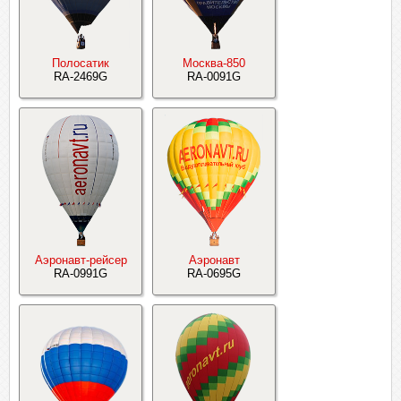
Полосатик
Москва-850
RA-2469G
RA-0091G
Аэронавт-рейсер
Аэронавт
RA-0991G
RA-0695G