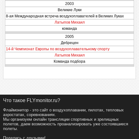
2003
Великие Луки
8-ая Международная встреча воздухоплавателей в Великих Луках
Латыпов Михаил
команда
2005
Дебрецен
14-й Чемпионат Европы по воздухоплавательному спорту
Латыпов Михаил
Команда подбора
Что такое FLYmonitor.ru?
Флаймонитор - это сайт о воздухоплавании, пилотах, тепловых
аэростатах, соревнованиях.
Мы организуем онлайн трансляции спортивных и зрелищных
полетов, даем возможность проанализировать уже состоявшиеся
полеты.
Поделись с друзьями!