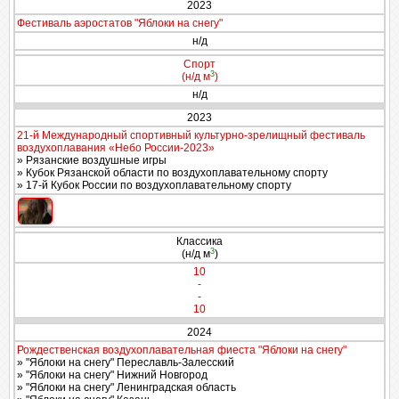
2023
Фестиваль аэростатов "Яблоки на снегу"
н/д
Спорт
3
(н/д м
)
н/д
2023
21-й Международный спортивный культурно-зрелищный фестиваль
воздухоплавания «Небо России-2023»
» Рязанские воздушные игры
» Кубок Рязанской области по воздухоплавательному спорту
» 17-й Кубок России по воздухоплавательному спорту
Классика
3
(н/д м
)
10
-
-
10
2024
Рождественская воздухоплавательная фиеста "Яблоки на снегу"
» "Яблоки на снегу" Переславль-Залесский
» "Яблоки на снегу" Нижний Новгород
» "Яблоки на снегу" Ленинградская область