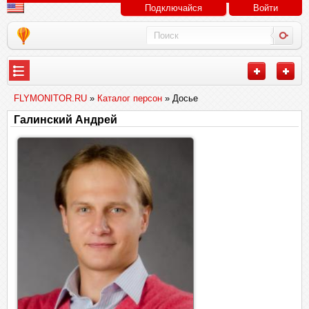
Подключайся
Войти
FLYMONITOR.RU
»
Каталог персон
» Досье
Галинский Андрей