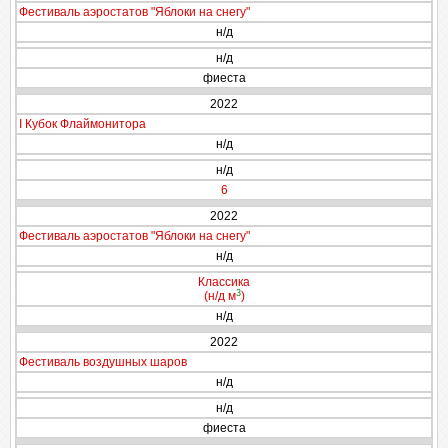
Фестиваль аэростатов "Яблоки на снегу"
н/д
н/д
фиеста
2022
I Кубок Флаймонитора
н/д
н/д
6
2022
Фестиваль аэростатов "Яблоки на снегу"
н/д
Классика
3
(н/д м
)
н/д
2022
Фестиваль воздушных шаров
н/д
н/д
фиеста