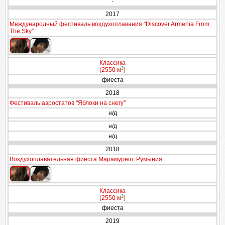
-
2017
Международный фестиваль воздухоплавания "Discover Armenia From
The Sky"
Классика
3
(2550 м
)
фиеста
2018
Фестиваль аэростатов "Яблоки на снегу"
н/д
н/д
н/д
2018
Воздухоплавательная фиеста Марамуреш, Румыния
Классика
3
(2550 м
)
фиеста
2019