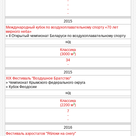
-
-
-
-
2015
Международный кубок по воздухоплавательному спорту «70 лет
мирного неба»
» II Открытый чемпионат Беларуси по воздухоплавательному спорту
н/д
Классика
3
(3000 м
)
34
-
2015
XIX Фестиваль "Воздушное Братство"
» Чемпионат Крымского федерального округа
» Кубок Феодосии
н/д
Классика
3
(2200 м
)
7
-
-
2016
Фестиваль аэростатов "Яблоки на снегу"