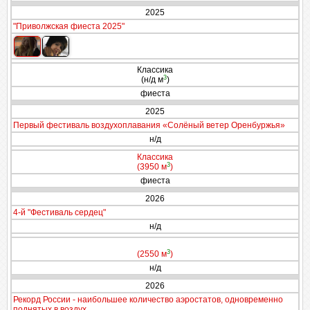
2025
"Приволжская фиеста 2025"
Классика
3
(н/д м
)
фиеста
2025
Первый фестиваль воздухоплавания «Солёный ветер Оренбуржья»
н/д
Классика
3
(3950 м
)
фиеста
2026
4-й "Фестиваль сердец"
н/д
3
(2550 м
)
н/д
2026
Рекорд России - наибольшее количество аэростатов, одновременно
поднятых в воздух