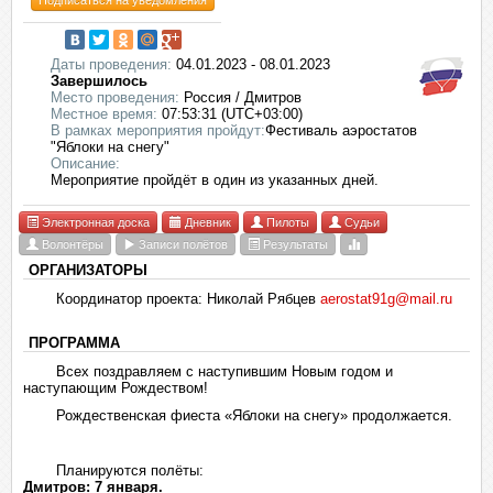
Подписаться на уведомления
Даты проведения:
04.01.2023 - 08.01.2023
Завершилось
Место проведения:
Россия / Дмитров
Местное время:
07:53:31 (UTC+03:00)
В рамках мероприятия пройдут:
Фестиваль аэростатов
"Яблоки на снегу"
Описание:
Мероприятие пройдёт в один из указанных дней.
Электронная доска
Дневник
Пилоты
Судьи
Волонтёры
Записи полётов
Результаты
ОРГАНИЗАТОРЫ
Координатор проекта: Николай Рябцев
aerostat91g@mail.ru
ПРОГРАММА
Всех поздравляем с наступившим Новым годом и
наступающим Рождеством!
Рождественская фиеста «Яблоки на снегу» продолжается.
Планируются полёты:
Дмитров: 7 января.