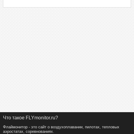
Что такое FLYmonitor.ru?
Флаймонитор - это сайт о воздухоплавании, пилотах, тепловых
аэростатах, соревнованиях.