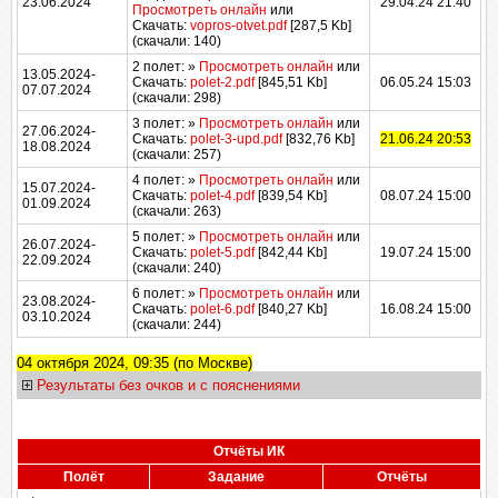
23.06.2024
29.04.24 21:40
Просмотреть онлайн
или
Скачать:
vopros-otvet.pdf
[287,5 Kb]
(cкачали: 140)
2 полет:
»
Просмотреть онлайн
или
13.05.2024-
Скачать:
polet-2.pdf
[845,51 Kb]
06.05.24 15:03
07.07.2024
(cкачали: 298)
3 полет:
»
Просмотреть онлайн
или
27.06.2024-
Скачать:
polet-3-upd.pdf
[832,76 Kb]
21.06.24 20:53
18.08.2024
(cкачали: 257)
4 полет:
»
Просмотреть онлайн
или
15.07.2024-
Скачать:
polet-4.pdf
[839,54 Kb]
08.07.24 15:00
01.09.2024
(cкачали: 263)
5 полет:
»
Просмотреть онлайн
или
26.07.2024-
Скачать:
polet-5.pdf
[842,44 Kb]
19.07.24 15:00
22.09.2024
(cкачали: 240)
6 полет:
»
Просмотреть онлайн
или
23.08.2024-
Скачать:
polet-6.pdf
[840,27 Kb]
16.08.24 15:00
03.10.2024
(cкачали: 244)
04 октября 2024, 09:35 (по Москве)
Результаты без очков и с пояснениями
Отчёты ИК
Полёт
Задание
Отчёты