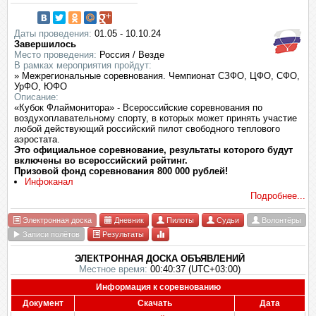
Даты проведения:
01.05 - 10.10.24
Завершилось
Место проведения:
Россия / Везде
В рамках мероприятия пройдут:
» Межрегиональные соревнования. Чемпионат СЗФО, ЦФО, СФО,
УрФО, ЮФО
Описание:
«Кубок Флаймонитора» - Всероссийские соревнования по
воздухоплавательному спорту, в которых может принять участие
любой действующий российский пилот свободного теплового
аэростата.
Это официальное соревнование, результаты которого будут
включены во всероссийский рейтинг.
Призовой фонд соревнования 800 000 рублей!
Инфоканал
Подробнее...
Электронная доска
Дневник
Пилоты
Судьи
Волонтёры
Записи полётов
Результаты
ЭЛЕКТРОННАЯ ДОСКА ОБЪЯВЛЕНИЙ
Местное время:
00:40:37 (UTC+03:00)
Информация к соревнованию
Документ
Скачать
Дата