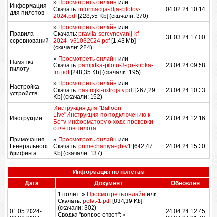
»
Просмотреть онлайн
или
Информация
Скачать:
informacija-dlja-pilotov-
04.02.24 10:14
для пилотов
2024.pdf
[228,55 Kb] (cкачали: 370)
»
Просмотреть онлайн
или
Правила
Скачать:
pravila-sorevnovanij-kf-
31.03.24 17:00
соревнований
2024_v31032024.pdf
[1,43 Mb]
(cкачали: 224)
»
Просмотреть онлайн
или
Памятка
Скачать:
pamjatka-pilotu-3-go-kubka-
23.04.24 09:58
пилоту
fm.pdf
[248,35 Kb] (cкачали: 195)
»
Просмотреть онлайн
или
Настройка
Скачать:
nastrojki-ustrojstv.pdf
[267,29
23.04.24 10:33
устройств
Kb] (cкачали: 152)
Инструкция для "Balloon
Live"
Инструкция по подключению к
Инструкции
23.04.24 12:16
Боту-информатору о ходе проверки
отчётов пилота
Примечания
»
Просмотреть онлайн
или
Генерального
Скачать:
primechaniya-gb-v1
[642,47
24.04.24 15:30
брифинга
Kb] (cкачали: 137)
Информация по полётам
Дата
Документ
Обновлён
1 полет:
»
Просмотреть онлайн
или
Скачать:
polet-1.pdf
[834,39 Kb]
(cкачали: 302)
01.05.2024-
24.04.24 12:45
Сводка "вопрос-ответ":
»