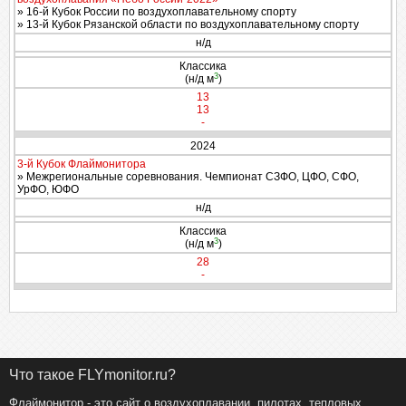
» 16-й Кубок России по воздухоплавательному спорту
» 13-й Кубок Рязанской области по воздухоплавательному спорту
н/д
Классика
3
(н/д м
)
13
13
-
2024
3-й Кубок Флаймонитора
» Межрегиональные соревнования. Чемпионат СЗФО, ЦФО, СФО,
УрФО, ЮФО
н/д
Классика
3
(н/д м
)
28
-
Что такое FLYmonitor.ru?
Флаймонитор - это сайт о воздухоплавании, пилотах, тепловых