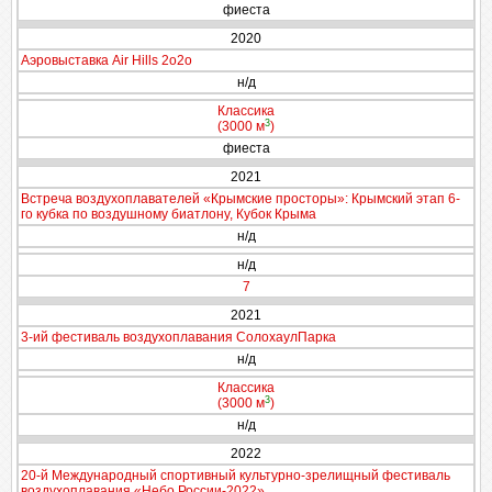
фиеста
2020
Аэровыставка Air Hills 2о2о
н/д
Классика
3
(3000 м
)
фиеста
2021
Встреча воздухоплавателей «Крымские просторы»: Крымский этап 6-
го кубка по воздушному биатлону, Кубок Крыма
н/д
н/д
7
2021
3-ий фестиваль воздухоплавания СолохаулПарка
н/д
Классика
3
(3000 м
)
н/д
2022
20-й Международный спортивный культурно-зрелищный фестиваль
воздухоплавания «Небо России-2022»