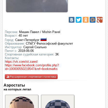
Персона:
Мишин Павел / Mishin Pavel
Возраст:
40 лет
Город:
Санкт-Петербург
Образование:
СПбГУ Философский факультет
Инструктор:
Сергей Скалько
Пилот с:
2018-06-06
Спортивная судейская категория:
3К
Контакты:
https://vk.com/st.zared
https://www.facebook.com/profile.php?
id=100000550219547&ref=bookmarks
Расширенная спортивная статистика
Аэростаты
на которых летал