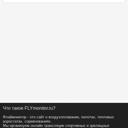
14
Фёдорова Марина
3702
15
Abdulaziz Nasser Hussain Yousef Almansoori
3575
16
Фёдоров Александр
3561
17
Петров Михаил
3518
18
Насонова Диана
3451
19
Баженов Сергей
3250
20
Вертипрахова Елизавета
3226
21
Реграги Тахар
3203
22
Кузьминых Дмитрий
2989
23
Гилаев Эмиль
2730
24
Барсегян Наири
2513
25
Касабов Росен
1674
Что такое FLYmonitor.ru?
Флаймонитор - это сайт о воздухоплавании, пилотах, тепловых
аэростатах, соревнованиях.
Мы организуем онлайн трансляции спортивных и зрелищных