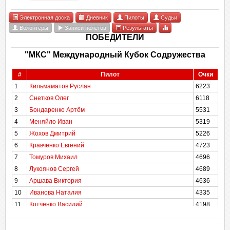
Электронная доска
Дневник
Пилоты
Судьи
Волонтёры
Записи полётов
Результаты
ПОБЕДИТЕЛИ
"МКС" Международный Кубок Содружества
#
Пилот
Очки
1
Кильмаматов Руслан
6223
2
Снетков Олег
6118
3
Бондаренко Артём
5531
4
Меняйло Иван
5319
5
Жохов Дмитрий
5226
6
Кравченко Евгений
4723
7
Томуров Михаил
4696
8
Лукоянов Сергей
4689
9
Аршава Виктория
4636
10
Иванова Наталия
4335
11
Котченко Василий
4198
12
Швадович Инна
4046
13
Латыпов Сергей
3960