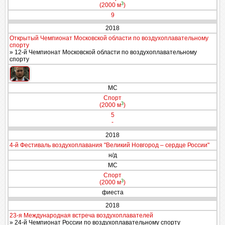
3
(2000 м
)
9
2018
Открытый Чемпионат Московской области по воздухоплавательному
спорту
» 12-й Чемпионат Московской области по воздухоплавательному
спорту
МС
Спорт
3
(2000 м
)
5
-
2018
4-й Фестиваль воздухоплавания "Великий Новгород – сердце России"
н/д
МС
Спорт
3
(2000 м
)
фиеста
2018
23-я Международная встреча воздухоплавателей
» 24-й Чемпионат России по воздухоплавательному спорту