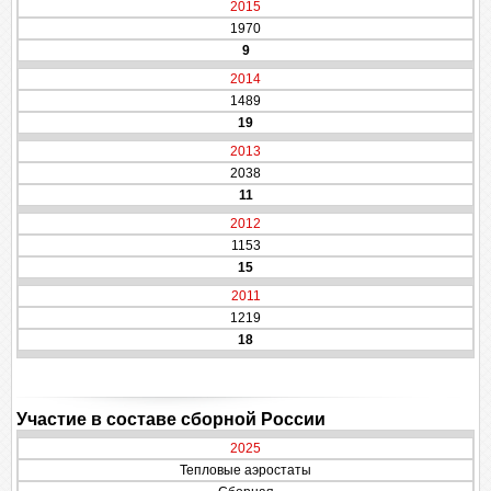
2015
1970
9
2014
1489
19
2013
2038
11
2012
1153
15
2011
1219
18
Участие в составе сборной России
2025
Тепловые аэростаты