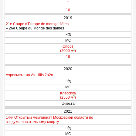
-
-
10
2019
21e Coupe d'Europe de montgolfières
» 26e Coupe du Monde des dames
н/д
МС
Спорт
3
(2000 м
)
18
-
2020
Аэровыставка Air Hills 2о2о
н/д
МС
Классика
3
(2550 м
)
фиеста
2021
14-й Открытый Чемпионат Московской области по
воздухоплавательному спорту
н/д
МС