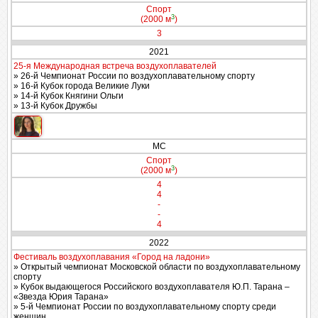
Спорт
3
(2000 м
)
3
2021
25-я Международная встреча воздухоплавателей
» 26-й Чемпионат России по воздухоплавательному спорту
» 16-й Кубок города Великие Луки
» 14-й Кубок Княгини Ольги
» 13-й Кубок Дружбы
МС
Спорт
3
(2000 м
)
4
4
-
-
4
2022
Фестиваль воздухоплавания «Город на ладони»
» Открытый чемпионат Московской области по воздухоплавательному
спорту
» Кубок выдающегося Российского воздухоплавателя Ю.П. Тарана –
«Звезда Юрия Тарана»
» 5-й Чемпионат России по воздухоплавательному спорту среди
женщин