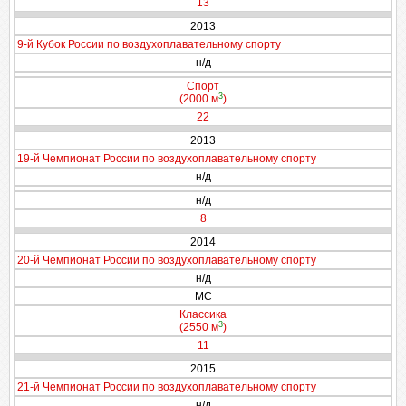
13
2013
9-й Кубок России по воздухоплавательному спорту
н/д
Спорт
3
(2000 м
)
22
2013
19-й Чемпионат России по воздухоплавательному спорту
н/д
н/д
8
2014
20-й Чемпионат России по воздухоплавательному спорту
н/д
МС
Классика
3
(2550 м
)
11
2015
21-й Чемпионат России по воздухоплавательному спорту
н/д