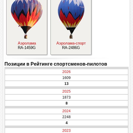
Аэролама
Аэролама-спорт
RA-1459G
RA-2486G
Позиции в Рейтинге спортсменов-пилотов
2026
1609
13
2025
1873
8
2024
2248
4
2023