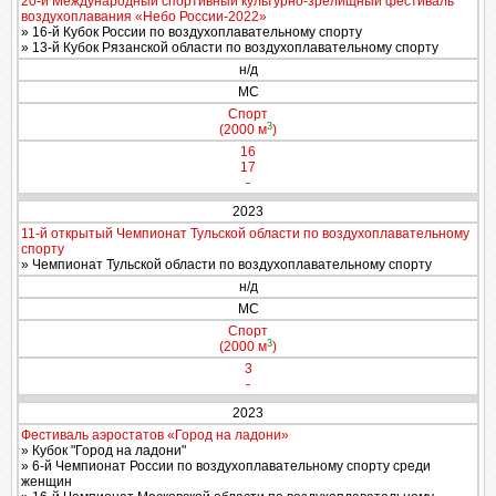
20-й Международный спортивный культурно-зрелищный фестиваль
воздухоплавания «Небо России-2022»
» 16-й Кубок России по воздухоплавательному спорту
» 13-й Кубок Рязанской области по воздухоплавательному спорту
н/д
МС
Спорт
3
(2000 м
)
16
17
-
2023
11-й открытый Чемпионат Тульской области по воздухоплавательному
спорту
» Чемпионат Тульской области по воздухоплавательному спорту
н/д
МС
Спорт
3
(2000 м
)
3
-
2023
Фестиваль аэростатов «Город на ладони»
» Кубок "Город на ладони"
» 6-й Чемпионат России по воздухоплавательному спорту среди
женщин