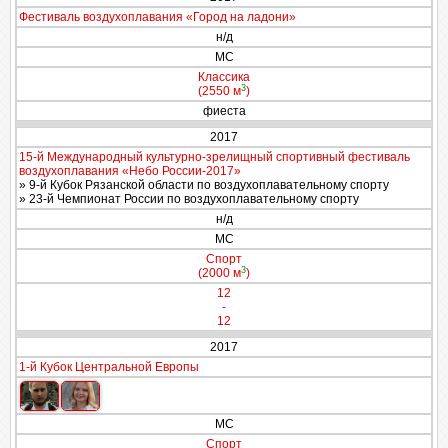
Фестиваль воздухоплавания «Город на ладони»
н/д
МС
Классика
3
(2550 м
)
фиеста
2017
15-й Международный культурно-зрелищный спортивный фестиваль
воздухоплавания «Небо России-2017»
» 9-й Кубок Рязанской области по воздухоплавательному спорту
» 23-й Чемпионат России по воздухоплавательному спорту
н/д
МС
Спорт
3
(2000 м
)
12
-
12
2017
1-й Кубок Центральной Европы
МС
Спорт