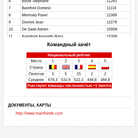
6
Bolze Stephane
11265
7
Bareford Dominic
11116
8
Merinsky Pavel
11089
9
Donnet Jean
11079
10
De Sade Adrien
10958
11
Karlstrom Kenneth (Ken)
10308
12
Legendre Patrick
10241
Командный зачёт
13
Schwartz Nicolas
9919
Национальный рейтинг
14
Lhotellier Marc
9557
Место
1
2
3
4
5
15
Ouvrard Rémi
9433
Страна
16
Mercier Etienne
9312
Пилотов
3
5
25
2
2
17
Salgues Jean-Pierre
9270
Среднее
676,3
532,9
522,3
448,8
366,8
Участвуют команды численностью >1 пилота
18
Merceron Thomas
9032
19
Klomp Georges
8998
20
Baudin Ulrich
8878
ДОКУМЕНТЫ, КАРТЫ
21
Кузьминых Дмитрий
8828
http://www.mainfonds.com
22
Vitry Martin
8771
23
Philippe Nicolas
8669
24
Herdewijn Ann
8618
25
D\'Assigny Cyril
8478