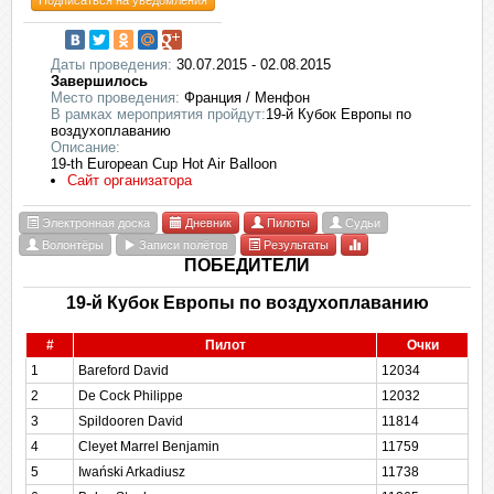
Подписаться на уведомления
Даты проведения:
30.07.2015 - 02.08.2015
Завершилось
Место проведения:
Франция / Менфон
В рамках мероприятия пройдут:
19-й Кубок Европы по
воздухоплаванию
Описание:
19-th European Cup Hot Air Balloon
Сайт организатора
Электронная доска
Дневник
Пилоты
Судьи
Волонтёры
Записи полётов
Результаты
ПОБЕДИТЕЛИ
19-й Кубок Европы по воздухоплаванию
#
Пилот
Очки
1
Bareford David
12034
2
De Cock Philippe
12032
3
Spildooren David
11814
4
Cleyet Marrel Benjamin
11759
5
Iwański Arkadiusz
11738