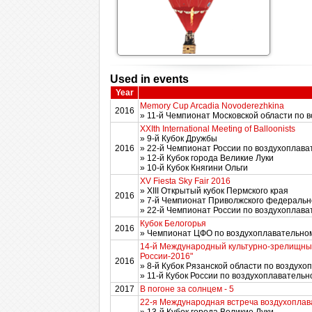
Used in events
Year
Memory Cup Arcadia Novoderezhkina
2016
» 11-й Чемпионат Московской области по 
XXIth International Meeting of Balloonists
» 9-й Кубок Дружбы
2016
» 22-й Чемпионат России по воздухоплават
» 12-й Кубок города Великие Луки
» 10-й Кубок Княгини Ольги
XV Fiesta Sky Fair 2016
» XIII Открытый кубок Пермского края
2016
» 7-й Чемпионат Приволжского федерально
» 22-й Чемпионат России по воздухоплават
Кубок Белогорья
2016
» Чемпионат ЦФО по воздухоплавательном
14-й Международный культурно-зрелищны
России-2016"
2016
» 8-й Кубок Рязанской области по воздухо
» 11-й Кубок России по воздухоплавательн
2017
В погоне за солнцем - 5
22-я Международная встреча воздухоплав