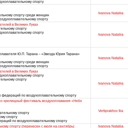
здухоплавательному спорту
Ivanova Nataliia
тельному спорту среди женщин
воздухоплавательному спорту
телей в Великих Луках
тельному спорту
здухоплавательному спорту
Ivanova Nataliia
оплавателя Ю.П. Тарана – «Звезда Юрия Тарана»
Ivanova Nataliia
тельному спорту среди женщин
воздухоплавательному спорту
телей в Великих Луках
здухоплавательному спорту
тельному спорту
Ivanova Nataliia
х федераций по воздухоплавательному спорту
но-зрелищный фестиваль воздухоплавания «Небо
Vertiprakhov Ilia
вательному спорту
ому спорту
дераций по воздухоплавательному спорту
ьному спорту (перенесен с июля на сентябрь)
Ivanova Nataliia