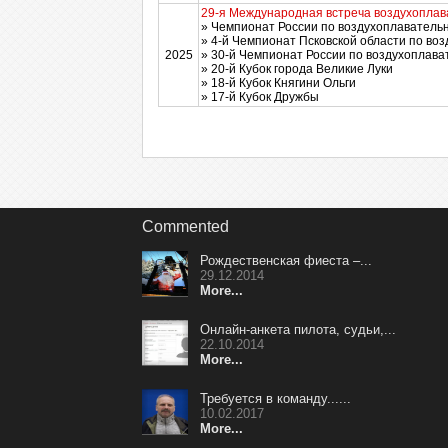
29-я Международная встреча воздухоплава
» Чемпионат России по воздухоплаватель
» 4-й Чемпионат Псковской области по во
2025
» 30-й Чемпионат России по воздухоплава
» 20-й Кубок города Великие Луки
» 18-й Кубок Княгини Ольги
» 17-й Кубок Дружбы
Commented
Рождественская фиеста –...
29.12.2014
More...
Онлайн-анкета пилота, судьи,...
22.10.2014
More...
Требуется в команду......
10.02.2017
More...