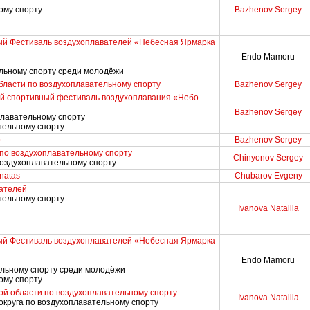
ому спорту
Bazhenov Sergey
й Фестиваль воздухоплавателей «Небесная Ярмарка
Endo Mamoru
ельному спорту среди молодёжи
бласти по воздухоплавательному спорту
Bazhenov Sergey
й спортивный фестиваль воздухоплавания «Небо
Bazhenov Sergey
плавательному спорту
тельному спорту
p
Bazhenov Sergey
по воздухоплавательному спорту
Chinyonov Sergey
воздухоплавательному спорту
onatas
Chubarov Evgeny
ателей
тельному спорту
Ivanova Nataliia
й Фестиваль воздухоплавателей «Небесная Ярмарка
Endo Mamoru
ельному спорту среди молодёжи
ому спорту
й области по воздухоплавательному спорту
Ivanova Nataliia
округа по воздухоплавательному спорту