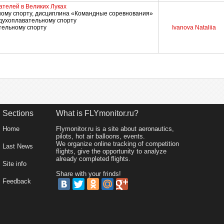
телей в Великих Луках
ному спорту, дисциплина «Командные соревнования»
здухоплавательному спорту
тельному спорту
Ivanova Nataliia
Sections
What is FLYmonitor.ru?
Home
Flymonitor.ru is a site about aeronautics,
pilots, hot air balloons, events.
We organize online tracking of competition
Last News
flights, give the opportunity to analyze
already completed flights.
Site info
Share with your frinds!
Feedback