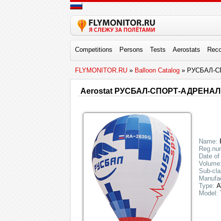
Competitions
Persons
Tests
Aerostats
Reco
FLYMONITOR.RU
»
Balloon Catalog
» РУСБАЛ-С
Aerostat РУСБАЛ-СПОРТ-АДРЕНАЛ
Name:
Reg.nu
Date of
Volume
Sub-cla
Manufac
Type:
А
Model: