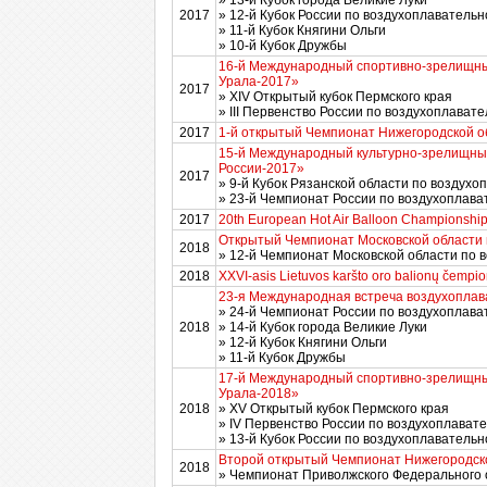
» 13-й Кубок города Великие Луки
2017
» 12-й Кубок России по воздухоплавательн
» 11-й Кубок Княгини Ольги
» 10-й Кубок Дружбы
16-й Международный спортивно-зрелищны
Урала-2017»
2017
» XIV Открытый кубок Пермского края
» III Первенство России по воздухоплават
2017
1-й открытый Чемпионат Нижегородской о
15-й Международный культурно-зрелищны
России-2017»
2017
» 9-й Кубок Рязанской области по воздухо
» 23-й Чемпионат России по воздухоплава
2017
20th European Hot Air Balloon Championshi
Открытый Чемпионат Московской области 
2018
» 12-й Чемпионат Московской области по 
2018
XXVI-asis Lietuvos karšto oro balionų čempi
23-я Международная встреча воздухоплав
» 24-й Чемпионат России по воздухоплава
2018
» 14-й Кубок города Великие Луки
» 12-й Кубок Княгини Ольги
» 11-й Кубок Дружбы
17-й Международный спортивно-зрелищны
Урала-2018»
2018
» XV Открытый кубок Пермского края
» IV Первенство России по воздухоплават
» 13-й Кубок России по воздухоплавательн
Второй открытый Чемпионат Нижегородско
2018
» Чемпионат Приволжского Федерального 