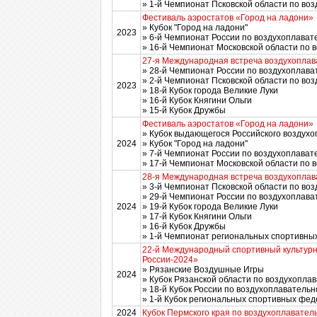
» 1-й Чемпионат Псковской области по во
Фестиваль аэростатов «Город на ладони»
» Кубок "Город на ладони"
2023
» 6-й Чемпионат России по воздухоплава
» 16-й Чемпионат Московской области по 
27-я Международная встреча воздухоплава
» 28-й Чемпионат России по воздухоплава
» 2-й Чемпионат Псковской области по во
2023
» 18-й Кубок города Великие Луки
» 16-й Кубок Княгини Ольги
» 15-й Кубок Дружбы
Фестиваль аэростатов «Город на ладони»
» Кубок выдающегося Российского воздух
2024
» Кубок "Город на ладони"
» 7-й Чемпионат России по воздухоплава
» 17-й Чемпионат Московской области по 
28-я Международная встреча воздухоплава
» 3-й Чемпионат Псковской области по во
» 29-й Чемпионат России по воздухоплава
2024
» 19-й Кубок города Великие Луки
» 17-й Кубок Княгини Ольги
» 16-й Кубок Дружбы
» 1-й Чемпионат региональных спортивны
22-й Международный спортивный культур
России-2024»
» Рязанские Воздушные Игры
2024
» Кубок Рязанской области по воздухопла
» 18-й Кубок России по воздухоплавательн
» 1-й Кубок региональных спортивных фе
2024
Кубок Пермского края по воздухоплавател