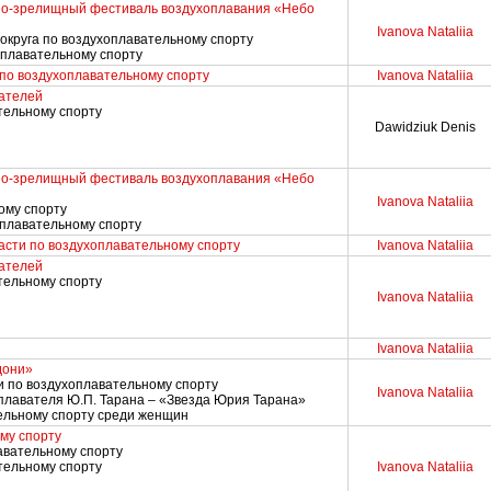
но-зрелищный фестиваль воздухоплавания «Небо
Ivanova Nataliia
округа по воздухоплавательному спорту
хоплавательному спорту
по воздухоплавательному спорту
Ivanova Nataliia
ателей
тельному спорту
Dawidziuk Denis
но-зрелищный фестиваль воздухоплавания «Небо
Ivanova Nataliia
ому спорту
оплавательному спорту
асти по воздухоплавательному спорту
Ivanova Nataliia
ателей
тельному спорту
Ivanova Nataliia
Ivanova Nataliia
дони»
и по воздухоплавательному спорту
Ivanova Nataliia
оплавателя Ю.П. Тарана – «Звезда Юрия Тарана»
тельному спорту среди женщин
му спорту
лавательному спорту
тельному спорту
Ivanova Nataliia