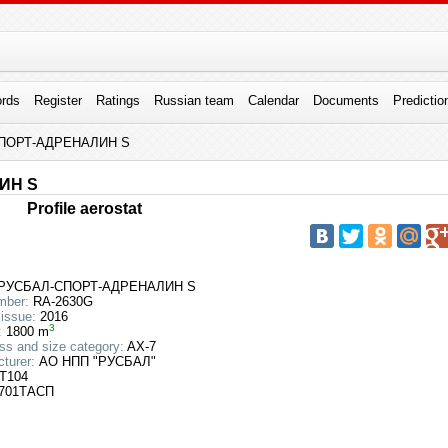
rds
Register
Ratings
Russian team
Calendar
Documents
Predictio
ПОРТ-АДРЕНАЛИН S
ИН S
Profile aerostat
РУСБАЛ-СПОРТ-АДРЕНАЛИН S
mber:
RA-2630G
 issue:
2016
3
:
1800 m
ss and size category:
AX-7
turer:
АО НПП "РУСБАЛ"
Т104
701ТАСП