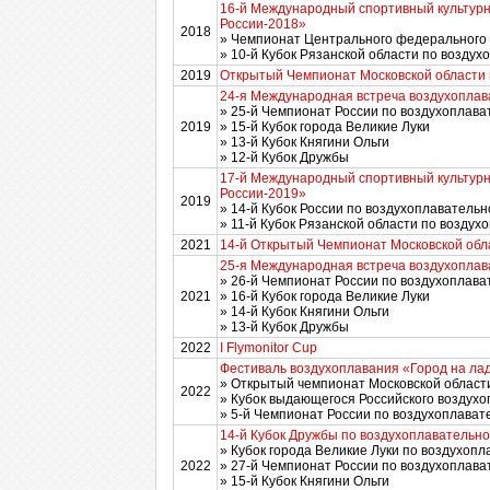
16-й Международный спортивный культур
России-2018»
2018
» Чемпионат Центрального федерального 
» 10-й Кубок Рязанской области по возду
2019
Открытый Чемпионат Московской области 
24-я Международная встреча воздухоплав
» 25-й Чемпионат России по воздухоплава
2019
» 15-й Кубок города Великие Луки
» 13-й Кубок Княгини Ольги
» 12-й Кубок Дружбы
17-й Международный спортивный культур
России-2019»
2019
» 14-й Кубок России по воздухоплавательн
» 11-й Кубок Рязанской области по воздух
2021
14-й Открытый Чемпионат Московской обл
25-я Международная встреча воздухоплав
» 26-й Чемпионат России по воздухоплава
2021
» 16-й Кубок города Великие Луки
» 14-й Кубок Княгини Ольги
» 13-й Кубок Дружбы
2022
I Flymonitor Cup
Фестиваль воздухоплавания «Город на ла
» Открытый чемпионат Московской област
2022
» Кубок выдающегося Российского воздух
» 5-й Чемпионат России по воздухоплава
14-й Кубок Дружбы по воздухоплавательно
» Кубок города Великие Луки по воздухоп
2022
» 27-й Чемпионат России по воздухоплава
» 15-й Кубок Княгини Ольги