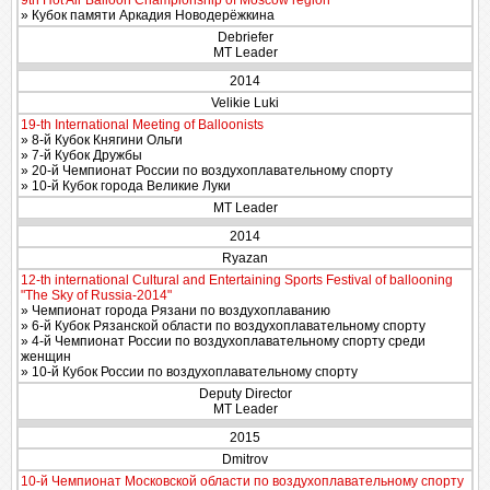
9th Hot Air Balloon Championship of Moscow region
» Кубок памяти Аркадия Новодерёжкина
Debriefer
MT Leader
2014
Velikie Luki
19-th International Meeting of Balloonists
» 8-й Кубок Княгини Ольги
» 7-й Кубок Дружбы
» 20-й Чемпионат России по воздухоплавательному спорту
» 10-й Кубок города Великие Луки
MT Leader
2014
Ryazan
12-th international Cultural and Entertaining Sports Festival of ballooning
"The Sky of Russia-2014"
» Чемпионат города Рязани по воздухоплаванию
» 6-й Кубок Рязанской области по воздухоплавательному спорту
» 4-й Чемпионат России по воздухоплавательному спорту среди
женщин
» 10-й Кубок России по воздухоплавательному спорту
Deputy Director
MT Leader
2015
Dmitrov
10-й Чемпионат Московской области по воздухоплавательному спорту