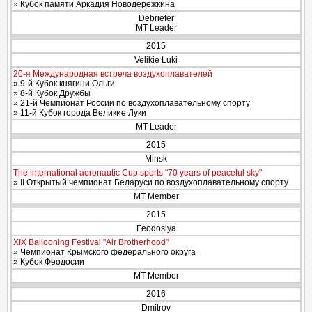
» Кубок памяти Аркадия Новодерёжкина
Debriefer
MT Leader
2015
Velikie Luki
20-я Международная встреча воздухоплавателей
» 9-й Кубок княгини Ольги
» 8-й Кубок Дружбы
» 21-й Чемпионат России по воздухоплавательному спорту
» 11-й Кубок города Великие Луки
MT Leader
2015
Minsk
The international aeronautic Cup sports "70 years of peaceful sky"
» II Открытый чемпионат Беларуси по воздухоплавательному спорту
MT Member
2015
Feodosiya
XIX Ballooning Festival "Air Brotherhood"
» Чемпионат Крымского федерального округа
» Кубок Феодосии
MT Member
2016
Dmitrov