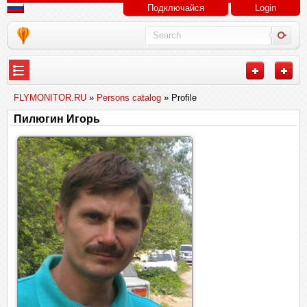
Подключайся
Login
FLYMONITOR.RU
»
Persons catalog
» Profile
Пилюгин Игорь