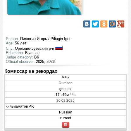
Person:
Пилюгин Игорь / Piliugin Igor
Age:
56 лет
City:
Орехово-Зуевский р-н
Education:
Высшее
Judge category:
ВК
Official observer:
2025, 2026.
Комиссар на рекордах
AX-7
Duration
general
17ч 49м 44с
20.02.2025
Кильмаматов Р.Р.
Russian
current