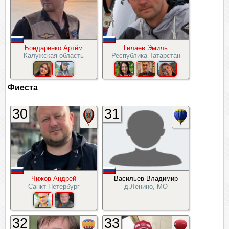
Бондаренко Артём
Гилаев Эмиль
Калужская область
Республика Татарстан
Фиеста
30
31
Чижов Андрей
Васильев Владимир
Санкт-Петербург
д.Ленино, МО
32
33