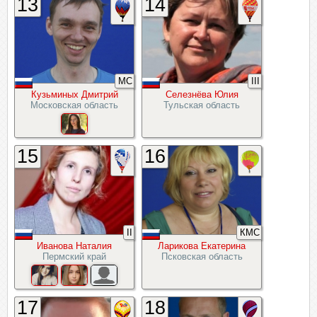
13
14
МС
III
Кузьминых Дмитрий
Селезнёва Юлия
Московская область
Тульская область
15
16
II
КМС
Иванова Наталия
Ларикова Екатерина
Пермский край
Псковская область
17
18