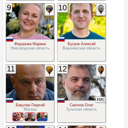
9
10
Фёдорова Марина
Бугров Алексей
Новгородская область
Воронежская область
11
12
КМС
Бакулин Георгий
Снетков Олег
Москва
Тульская область