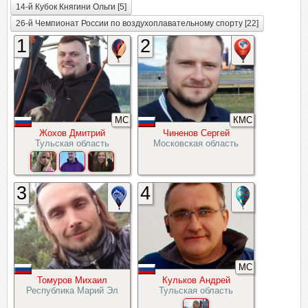
14-й Кубок Княгини Ольги [5]
26-й Чемпионат России по воздухоплавательному спорту [22]
1
2
МС
КМС
Жохов Дмитрий
Чиненов Сергей
Тульская область
Московская область
3
4
МС
Томуров Михаил
Кульков Андрей
Республика Марий Эл
Тульская область