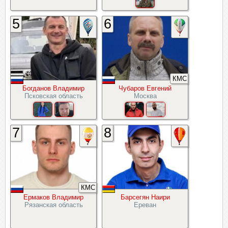
5
6
КМС
Богданов Владимир
Чубаров Евгений
Псковская область
Москва
7
8
КМС
Ермаков Владимир
Барсегян Наири
Рязанская область
Ереван