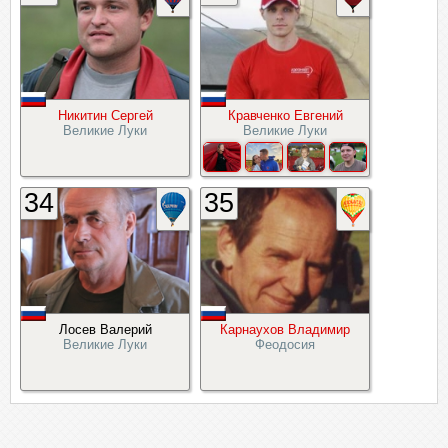
Никитин Сергей
Кравченко Евгений
Великие Луки
Великие Луки
34
35
Лосев Валерий
Карнаухов Владимир
Великие Луки
Феодосия