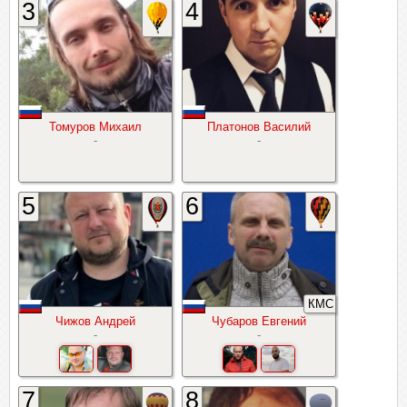
3
4
Томуров Михаил
Платонов Василий
-
-
5
6
КМС
Чижов Андрей
Чубаров Евгений
-
-
7
8