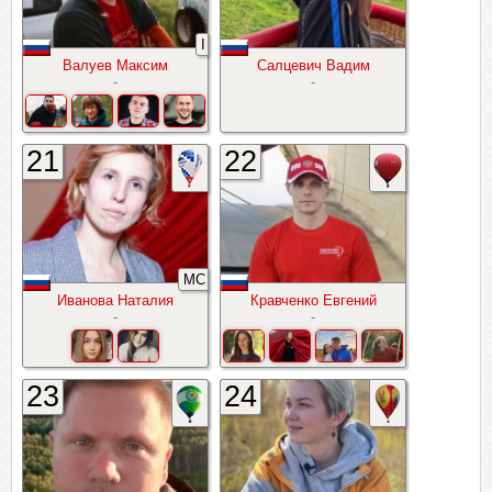
I
Валуев Максим
Салцевич Вадим
-
-
21
22
МС
Иванова Наталия
Кравченко Евгений
-
-
23
24