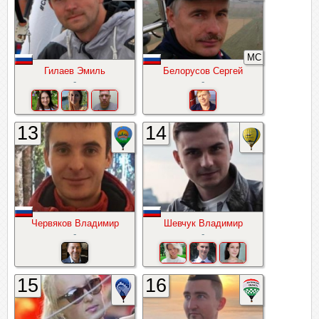
МС
Гилаев Эмиль
Белорусов Сергей
-
-
13
14
Червяков Владимир
Шевчук Владимир
-
-
15
16