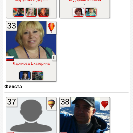
-
-
33
II
Ларикова Екатерина
-
Фиеста
37
38