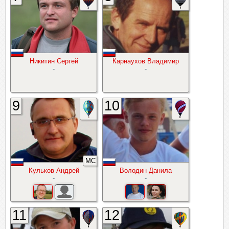
Никитин Сергей
Карнаухов Владимир
-
-
9
10
МС
Кульков Андрей
Володин Данила
-
-
11
12