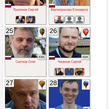
Лукоянов Сергей
Вертипрахова Елизавета
-
-
25
26
КМС
КМС
Снетков Олег
Чиненов Сергей
-
-
27
28