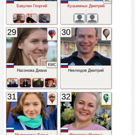
МС
Бакулин Георгий
Кузьминых Дмитрий
-
-
29
30
КМС
Насонова Диана
Неклюдов Дмитрий
-
-
31
32
Мурушкина Дарья
Фёдорова Марина