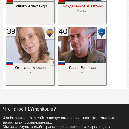
Повшко Александр
Бондаренков Дмитрий
Минск
39
40
II
Котюкова Марина
Лосев Валерий
-
-
Что такое FLYmonitor.ru?
Флаймонитор - это сайт о воздухоплавании, пилотах, тепловых
аэростатах, соревнованиях.
Мы организуем онлайн трансляции спортивных и зрелищных