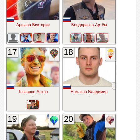
Аршава Виктория
Бондаренко Артём
-
-
17
18
I
Тезавров Антон
Ермаков Владимир
-
-
19
20