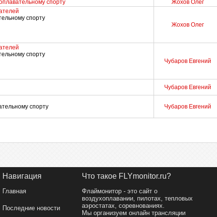
хоплавательному спорту
Жохов Олег
ателей
тельному спорту
Жохов Олег
ателей
тельному спорту
Чубаров Евгений
Чубаров Евгений
ательному спорту
Чубаров Евгений
Навигация
Что такое FLYmonitor.ru?
Главная
Флаймонитор - это сайт о
воздухоплавании, пилотах, тепловых
аэростатах, соревнованиях.
Последние новости
Мы организуем онлайн трансляции