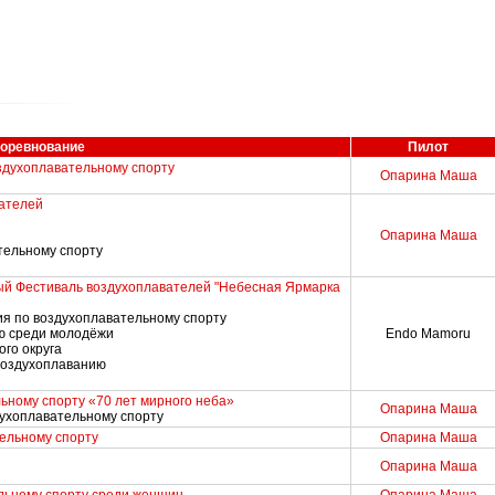
оревнование
Пилот
здухоплавательному спорту
Опарина Маша
ателей
Опарина Маша
тельному спорту
й Фестиваль воздухоплавателей "Небесная Ярмарка
я по воздухоплавательному спорту
ию среди молодёжи
Endo Mamoru
го округа
 воздухоплаванию
ьному спорту «70 лет мирного неба»
Опарина Маша
духоплавательному спорту
ельному спорту
Опарина Маша
Опарина Маша