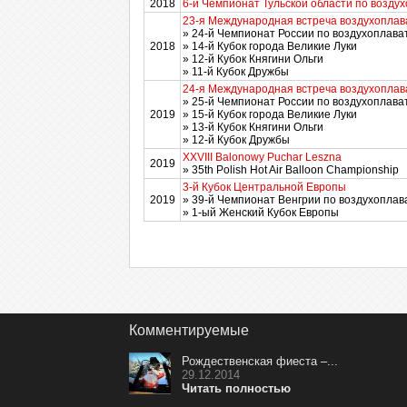
2018
6-й Чемпионат Тульской области по возду
23-я Международная встреча воздухоплав
» 24-й Чемпионат России по воздухоплава
2018
» 14-й Кубок города Великие Луки
» 12-й Кубок Княгини Ольги
» 11-й Кубок Дружбы
24-я Международная встреча воздухоплав
» 25-й Чемпионат России по воздухоплава
2019
» 15-й Кубок города Великие Луки
» 13-й Кубок Княгини Ольги
» 12-й Кубок Дружбы
XXVIII Balonowy Puchar Leszna
2019
» 35th Polish Hot Air Balloon Championship
3-й Кубок Центральной Европы
2019
» 39-й Чемпионат Венгрии по воздухоплав
» 1-ый Женский Кубок Европы
Комментируемые
Рождественская фиеста –...
29.12.2014
Читать полностью