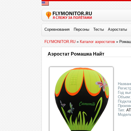
Соревнования
Персоны
Тесты
Аэростаты
FLYMONITOR.RU
»
Каталог аэростатов
» Ромаш
Аэростат Ромашка Найт
Назван
Регист
Год вы
Объем:
Подкла
Произв
Тип:
АТ
Модель