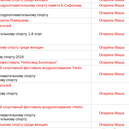
льному спорту среди женщин
Опарина Маша
воздухоплавательному спорту памяти Б.Сафонова
Опарина Маша
Опарина Маша
воздухоплавательному спорту
ихаила Поморцева
Опарина Маша
ателей
ельному спорту, 1-й этап
Опарина Маша
ному спорту среди женщин
Опарина Маша
Опарина Маша
у спорту 2016
офестиваль "Небосвод Белогорья"
Опарина Маша
й спортивный фестиваль воздухоплавания "Небо
Опарина Маша
плавательному спорту
ому спорту
ателей
ому спорту
Опарина Маша
й спортивный фестиваль воздухоплавания «Небо
Опарина Маша
плавательному спорту
тельному спорту
льному спорту среди женщин
Опарина Маша