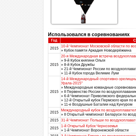
Использовался в соревнованиях
Год
С
10-й Чемпионат Московской области по во
2015
» Кубок памяти Аркадия Новодерёжкина
20-я Международная встреча воздухоплав
» 9-й Кубок княгини Ольги
2015
» 8-й Кубок Дружбы
» 21-й Чемпионат России по воздухоплава
» 11-й Кубок города Великие Луки
14-й Международный спортивно-зрелищны
Урала-2015"
» Международные командные соревновани
2015
» II Первенство России по воздухоплаван
» 6-й Чемпионат Приволжского федерально
» 12-й Открытый кубок Пермского края по
» 11-е Воздушные Баталии над Кунгуром
Международный кубок по воздухоплавател
2015
» II Открытый чемпионат Беларуси по воз
2015
31-й Чемпионат Польши по воздухоплават
1-й Открытый Кубок Черноземья
2015
» 1-й Чемпионат Воронежской области