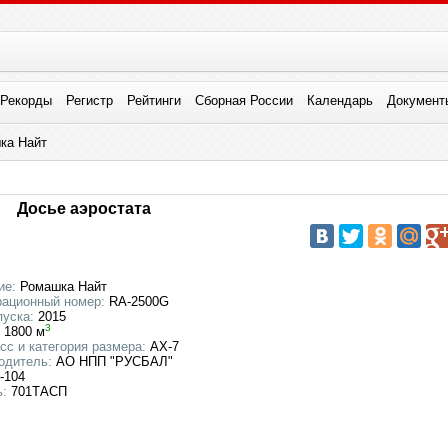
Рекорды
Регистр
Рейтинги
Сборная России
Календарь
Документ
ка Найт
Досье аэростата
ие:
Ромашка Найт
рационный номер:
RA-2500G
пуска:
2015
3
1800 м
сс и категория размера:
AX-7
одитель:
АО НПП "РУСБАЛ"
-104
:
701ТАСП