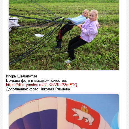
Игорь Шелапутин
Больше фото в высоком качестве:
https://disk.yandex.ru/d/_rXvVKirP8mETQ
Дополнение: фото Николая Рябцева