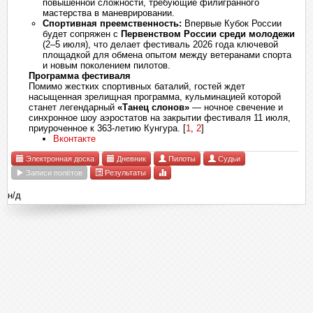
повышенной сложности, требующие филигранного
мастерства в маневрировании.
Спортивная преемственность:
Впервые Кубок России
будет сопряжен с
Первенством России среди молодежи
(2–5 июля), что делает фестиваль 2026 года ключевой
площадкой для обмена опытом между ветеранами спорта
и новым поколением пилотов.
Программа фестиваля
Помимо жестких спортивных баталий, гостей ждет
насыщенная зрелищная программа, кульминацией которой
станет легендарный
«Танец слонов»
— ночное свечение и
синхронное шоу аэростатов на закрытии фестиваля 11 июля,
приуроченное к 363-летию Кунгура.
[
1
,
2
]
Вконтакте
Электронная доска
Дневник
Пилоты
Судьи
Записи полётов
Результаты
н/д