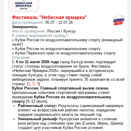
Фестиваль "Небесная ярмарка"
Даты проведения:
05.07 - 12.07.26
Завершилось
Место проведения:
Россия / Кунгур
В рамках мероприятия пройдут:
» Кубок России по воздухоплавательному спорту [командный
зачёт]
» Кубок России по воздухоплавательному спорту
» Кубок Пермского края по воздухоплавательному спорту
Описание:
С
4 по 11 июля 2026 года
город Кунгур вновь подтвердит
статус столицы воздухоплавания на Урале. Фестиваль
«Небесная Ярмарка-2026», вернувшийся в историческую
локацию Кунгура, в этом году ставит перед собой
амбициозные задачи, планируя принять 35 аэронавтов со всей
страны.
[
1
,
2
,
3
]
Кубок России: Главный спортивный вызов сезона
Центральным событием спортивной программы станет
проведение
Кубка России по воздухоплавательному
спорту
(5–12 июля).
Рейтинговый статус:
Результаты соревнований напрямую
влияют на всероссийский рейтинг пилотов, определяя
лидеров национального зачета на текущий год.
Уникальный рельеф:
Кунгурская аномалия и сложная
роза ветров над слиянием трех рек (Сылва, Ирень, Шаква)
создают для участников Кубка России условия