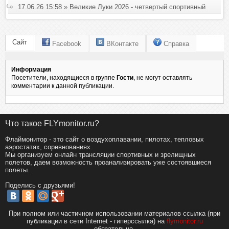
17.06.26 15:58 » Великие Луки 2026 - четвертый спортивный
Сайт
Facebook
ВКонтакте
Справка
Информация
Посетители, находящиеся в группе
Гости
, не могут оставлять
комментарии к данной публикации.
Что такое FLYmonitor.ru?
Флаймонитор - это сайт о воздухоплавании, пилотах, тепловых
аэростатах, соревнованиях.
Мы организуем онлайн трансляции спортивных и зрелищных
полетов, даем возможность проанализировать уже состоявшиеся
полеты.
Поделись с друзьями!
При полном или частичном использовании материалов ссылка (при
публикации в сети Internet - гиперссылка) на
flymonitor.ru
обязательна.