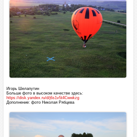
Игорь Шелапутин
Больше фото в высоком качестве здесь:
https://disk.yandex.ru/d/j6s1v5t4Cwwkzg
Дополнение: фото Николая Рябцева