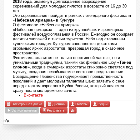
2018 года
, знаменуя долгожданное возрождение
соревнований для молодых пилотов в возрасте от 16 до 30
лет.
Это соревнование пройдет в рамках легендарного фестиваля
«Небесная ярмарка»
в Кунгуре.
О фестивале «Небесная ярмарка»
«Небесная ярмарка» — один из крупнейших и зрелищных
фестивалей воздухоплавания в России. Ежегодно он собирает
десятки экипажей и тысячи туристов. Небо над старинным
купеческим городом Кунгуром заполняется десятками
огромных ярких аэростатов, превращая город в сказочное
пространство.
Фестиваль славится не только спортивной частью, но и
уникальными традициями, такими как финальное шоу
«Танец
слонов»
, когда в сумерках аэростаты синхронно светятся под
музыку, создавая незабываемое световое представление.
Возвращение Первенства подчеркивает преемственность
поколений и дает молодым талантам шанс заявить о себе
перед стартом взрослого Кубка России, который начнется
сразу после молодежного зачета.
Вконтакте
Электронная доска
Дневник
Пилоты
Судьи
Записи полётов
Результаты
н/д