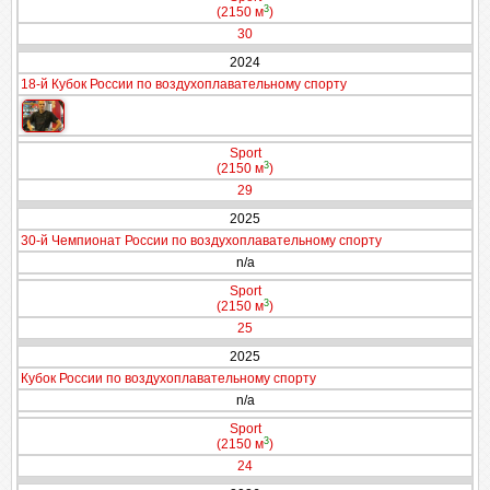
3
(2150 м
)
30
2024
18-й Кубок России по воздухоплавательному спорту
Sport
3
(2150 м
)
29
2025
30-й Чемпионат России по воздухоплавательному спорту
n/a
Sport
3
(2150 м
)
25
2025
Кубок России по воздухоплавательному спорту
n/a
Sport
3
(2150 м
)
24