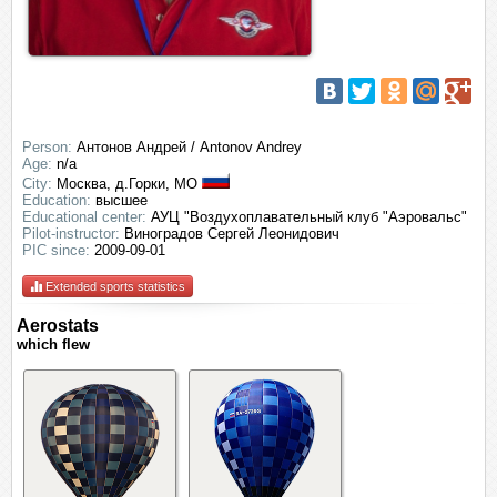
Person:
Антонов Андрей / Antonov Andrey
Age:
n/a
City:
Москва, д.Горки, МО
Education:
высшее
Educational center:
АУЦ "Воздухоплавательный клуб "Аэровальс"
Pilot-instructor:
Виноградов Сергей Леонидович
PIC since:
2009-09-01
Extended sports statistics
Aerostats
which flew