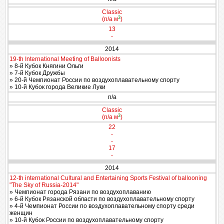
Classic
3
(n/a м
)
13
-
2014
19-th International Meeting of Balloonists
» 8-й Кубок Княгини Ольги
» 7-й Кубок Дружбы
» 20-й Чемпионат России по воздухоплавательному спорту
» 10-й Кубок города Великие Луки
n/a
Classic
3
(n/a м
)
22
-
-
17
-
2014
12-th international Cultural and Entertaining Sports Festival of ballooning
"The Sky of Russia-2014"
» Чемпионат города Рязани по воздухоплаванию
» 6-й Кубок Рязанской области по воздухоплавательному спорту
» 4-й Чемпионат России по воздухоплавательному спорту среди
женщин
» 10-й Кубок России по воздухоплавательному спорту