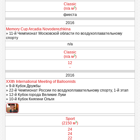
Classic
3
(n/a м
)
фиеста
2016
Memory Cup Arcadia Novoderezhkina
» 11-й Чемпионат Московской области по воздухоплавательному
спорту
n/a
Classic
3
(n/a м
)
12
-
2016
XXIth International Meeting of Balloonists
» 9-й Кубок Дружбы
» 22-й Чемпионат России по воздухоплавательному спорту, 1-й этап
» 12-й Кубок города Великие Луки
» 10-й Кубок Княгини Ольги
Sport
3
(2150 м
)
24
24
22