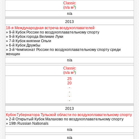
Classic
3
(n/a м
)
n/a
2013
18-я Международная встреча воздухоплавателей
» 9-й Кубок России по воздухоплавательному спорту
» 9-й Кубок города Великие Луки
» 7-й Кубок княгини Ольги
» 6-й Кубок Дружбы
» 3-й Чемпионат России по воздухоплавательному спорту среди
женщин
n/a
Classic
3
(n/a м
)
25
20
-
-
-
-
2013
Кубок Губернатора Тульской области по воздухоплавательному спорту
» 2-й Открытый Кубок Малахово по воздухоплавательному спорту
» 19th Russian Nationals
n/a
n/a