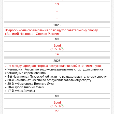
13
-
-
-
-
2025
Всероссийские соревнования по воздухоплавательному спорту
«Великий Новгород - Сердце России»
n/a
Sport
3
(2150 м
)
14
2025
29-я Международная встреча воздухоплавателей в Великих Луках
» Чемпионат России по воздухоплавательному спорту, дисциплина
«Командные соревнования»
» 4-й Чемпионат Псковской области по воздухоплавательному спорту
» 30-й Чемпионат России по воздухоплавательному спорту
» 20-й Кубок города Великие Луки
» 18-й Кубок Княгини Ольги
» 17-й Кубок Дружбы
n/a
Sport
3
(2150 м
)
27