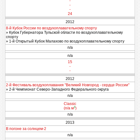
-
-
-
24
2012
8-й Кубок России по воздухоплавательному спорту
» Кубок Губернатора Тульской области по воздухоплавательному
спорту
» 1-й Открытый Кубок Малахово по воздухоплавательному спорту
n/a
n/a
15
-
-
2012
2-й Фестиваль воздухоплавания "Великий Новгород - сердце России"
» 2-й Чемпионат Северо-Западного Федерального округа
n/a
Classic
3
(n/a м
)
n/a
2013
В погоне за солнцем-2
n/a