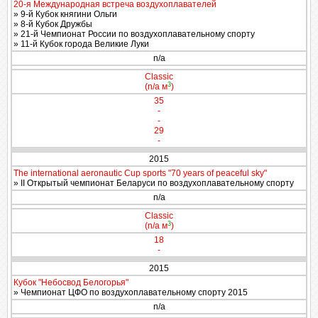
20-я Международная встреча воздухоплавателей
» 9-й Кубок княгини Ольги
» 8-й Кубок Дружбы
» 21-й Чемпионат России по воздухоплавательному спорту
» 11-й Кубок города Великие Луки
n/a
Classic
3
(n/a м
)
35
-
-
29
-
2015
The international aeronautic Cup sports "70 years of peaceful sky"
» II Открытый чемпионат Беларуси по воздухоплавательному спорту
n/a
Classic
3
(n/a м
)
18
-
2015
Кубок "Небосвод Белогорья"
» Чемпионат ЦФО по воздухоплавательному спорту 2015
n/a