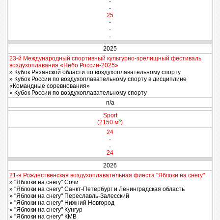
-
-
25
-
-
-
2025
23-й Международный спортивный культурно-зрелищный фестиваль
воздухоплавания «Небо России-2025»
» Кубок Рязанской области по воздухоплавательному спорту
» Кубок России по воздухоплавательному спорту в дисциплине
«Командные соревнования»
» Кубок России по воздухоплавательному спорту
n/a
Sport
3
(2150 м
)
24
-
-
24
2026
21-я Рождественская воздухоплавательная фиеста "Яблоки на снегу"
» "Яблоки на снегу" Сочи
» "Яблоки на снегу" Санкт-Петербург и Ленинградская область
» "Яблоки на снегу" Переславль-Залесский
» "Яблоки на снегу" Нижний Новгород
» "Яблоки на снегу" Кунгур
» "Яблоки на снегу" КМВ