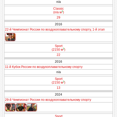
n/a
Classic
3
(n/a м
)
29
2016
22-й Чемпионат России по воздухоплавательному спорту, 1-й этап
Sport
3
(2150 м
)
22
2016
11-й Кубок России по воздухоплавательному спорту
n/a
Sport
3
(2150 м
)
13
2024
29-й Чемпионат России по воздухоплавательному спорту
Sport