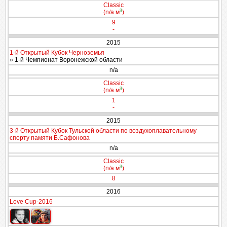
Classic
3
(n/a м
)
9
-
2015
1-й Открытый Кубок Черноземья
» 1-й Чемпионат Воронежской области
n/a
Classic
3
(n/a м
)
1
-
2015
3-й Открытый Кубок Тульской области по воздухоплавательному
спорту памяти Б.Сафонова
n/a
Classic
3
(n/a м
)
8
2016
Love Cup-2016