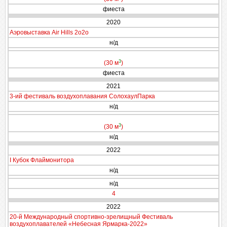
фиеста
2020
Аэровыставка Air Hills 2о2о
н/д
3
(30 м
)
фиеста
2021
3-ий фестиваль воздухоплавания СолохаулПарка
н/д
3
(30 м
)
н/д
2022
I Кубок Флаймонитора
н/д
н/д
4
2022
20-й Международный спортивно-зрелищный Фестиваль
воздухоплавателей «Небесная Ярмарка-2022»