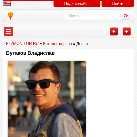
Подключайся
Войти
FLYMONITOR.RU
»
Каталог персон
» Досье
Бутаков Владислав