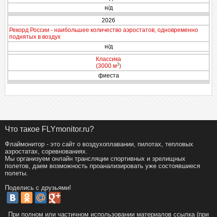
н/д
2026
Рекорд России - наибольшее количество аэростатов, одновременно
поднятых в воздух
н/д
Классика
3
(3000 м
)
фиеста
Что такое FLYmonitor.ru?
Флаймонитор - это сайт о воздухоплавании, пилотах, тепловых
аэростатах, соревнованиях.
Мы организуем онлайн трансляции спортивных и зрелищных
полетов, даем возможность проанализировать уже состоявшиеся
полеты.
Поделись с друзьями!
При полном или частичном использовании материалов ссылка (при