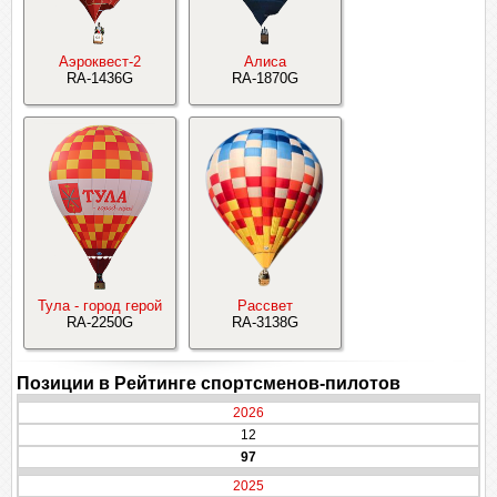
Аэроквест-2
Алиса
RA-1436G
RA-1870G
Тула - город герой
Рассвет
RA-2250G
RA-3138G
Позиции в Рейтинге спортсменов-пилотов
2026
12
97
2025