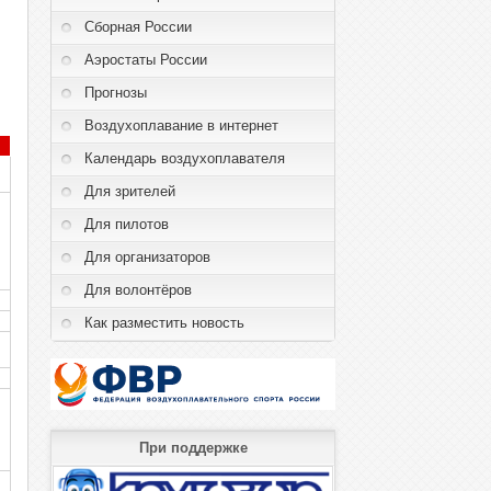
Сборная России
Аэростаты России
Прогнозы
Воздухоплавание в интернет
Календарь воздухоплавателя
Для зрителей
Для пилотов
н
Для организаторов
Для волонтёров
н
н
Как разместить новость
н
н
н
При поддержке