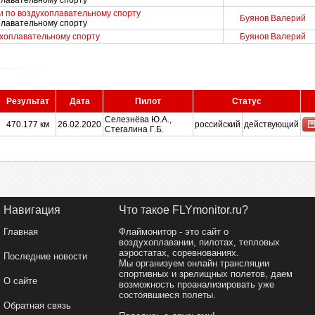
плавательному спорту
и по воздухоплавательному спорту
Буянов Валерий
плавательному спорту
ухоплавательному спорту
Буянов Валерий
Результат
Дата
Пилот
Статус
Селезнёва Ю.А.,
470.177 км
26.02.2020
российский
действующий
Стегалина Г.Б.
Навигация
Что такое FLYmonitor.ru?
Главная
Флаймонитор - это сайт о
воздухоплавании, пилотах, тепловых
аэростатах, соревнованиях.
Последние новости
Мы организуем онлайн трансляции
спортивных и зрелищных полетов, даем
О сайте
возможность проанализировать уже
состоявшиеся полеты.
Обратная связь