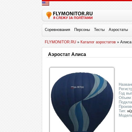
Соревнования
Персоны
Тесты
Аэростаты
FLYMONITOR.RU
»
Каталог аэростатов
» Алиса
Аэростат Алиса
Назван
Регист
Год вы
Объем:
Подкла
Произв
Тип:
н/
Модель