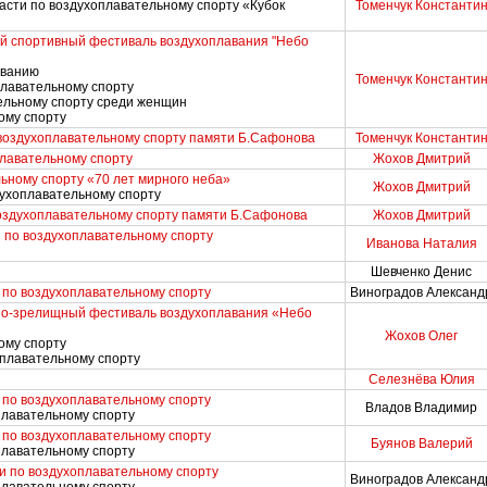
асти по воздухоплавательному спорту «Кубок
Томенчук Константи
й спортивный фестиваль воздухоплавания "Небо
аванию
Томенчук Константи
плавательному спорту
тельному спорту среди женщин
ому спорту
 воздухоплавательному спорту памяти Б.Сафонова
Томенчук Константи
плавательному спорту
Жохов Дмитрий
ьному спорту «70 лет мирного неба»
Жохов Дмитрий
духоплавательному спорту
воздухоплавательному спорту памяти Б.Сафонова
Жохов Дмитрий
 по воздухоплавательному спорту
Иванова Наталия
Шевченко Денис
 по воздухоплавательному спорту
Виноградов Александ
но-зрелищный фестиваль воздухоплавания «Небо
Жохов Олег
ому спорту
оплавательному спорту
Селезнёва Юлия
 по воздухоплавательному спорту
Владов Владимир
плавательному спорту
 по воздухоплавательному спорту
Буянов Валерий
плавательному спорту
и по воздухоплавательному спорту
Виноградов Александ