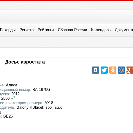
Рекорды
Регистр
Рейтинги
Сборная России
Календарь
Документ
Досье аэростата
ие:
Алиса
рационный номер:
RA-1870G
пуска:
2012
3
2550 м
сс и категория размера:
AX-8
одитель:
Balony KUbicek spol. s.r.o.
д
:
ВВ26