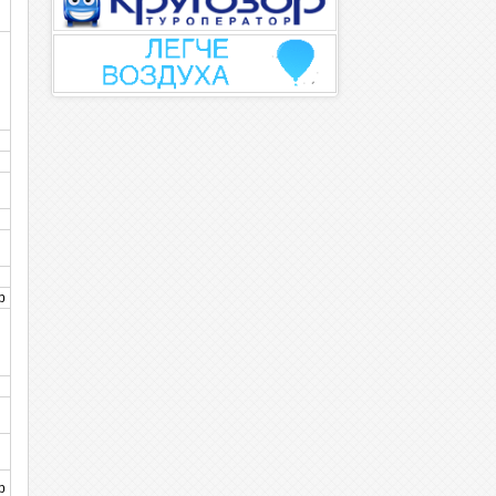
н
н
н
р
р