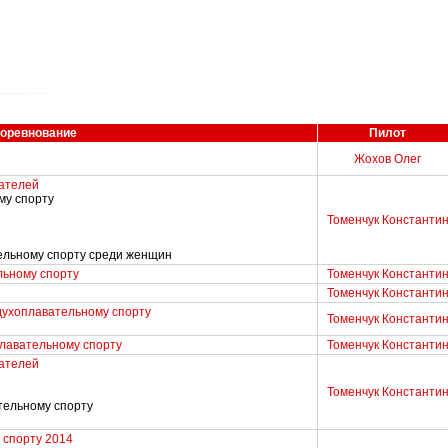
оревнование
Пилот
Жохов Олег
ателей
му спорту
Томенчук Константи
тельному спорту среди женщин
льному спорту
Томенчук Константи
Томенчук Константи
духоплавательному спорту
Томенчук Константи
плавательному спорту
Томенчук Константи
ателей
Томенчук Константи
тельному спорту
 спорту 2014