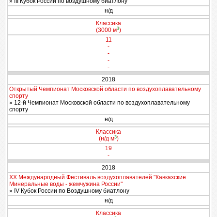
» III Кубок России по воздушному биатлону
н/д
Классика
3
(3000 м
)
11
-
-
-
-
2018
Открытый Чемпионат Московской области по воздухоплавательному
спорту
» 12-й Чемпионат Московской области по воздухоплавательному
спорту
н/д
Классика
3
(н/д м
)
19
-
2018
XX Международный Фестиваль воздухоплавателей "Кавказские
Минеральные воды - жемчужина России"
» IV Кубок России по Воздушному биатлону
н/д
Классика