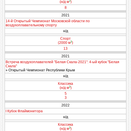
3
(н/д м
)
8
2021
14-й Открытый Чемпионат Московской области по
воздухоплавательному спорту
н/д
Спорт
3
(2000 м
)
13
2021
Встреча воздухоплавателей "Белая Скала-2021": 4-ый кубок "Белая
Скала"
» Открытый Чемпионат Республики Крым
н/д
Классика
3
(н/д м
)
5
3
2022
I Кубок Флаймонитора
н/д
Классика
3
(н/д м
)