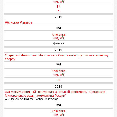
3
(н/д м
)
14
-
2019
Абинская Ривьера
н/д
Классика
3
(н/д м
)
фиеста
2019
Открытый Чемпионат Московской области по воздухоплавательному
спорту
н/д
Классика
3
(н/д м
)
8
2019
XXI Международный воздухоплавательный фестиваль "Кавказские
Минеральные воды - жемчужина России"
» V Кубок по Воздушному биатлону
н/д
Классика
3
(н/д м
)