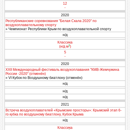
12
-
2020
Республиканские соревнования "Белая Скала 2020" по
воздухоплавательному спорту
» Чемпионат Республики Крым по воздухоплавательной спорту
н/д
Классика
3
(н/д м
)
5
-
2020
XXII Международный фестиваль воздухоплавания "КМВ-Жемчужина
России -2020" (отменён)
» VI Кубок по Воздушному биатлону (отменён)
н/д
н/д
н/д
2021
Встреча воздухоплавателей «Крымские просторы»: Крымский этап 6-
го кубка по воздушному биатлону, Кубок Крыма
н/д
Классика