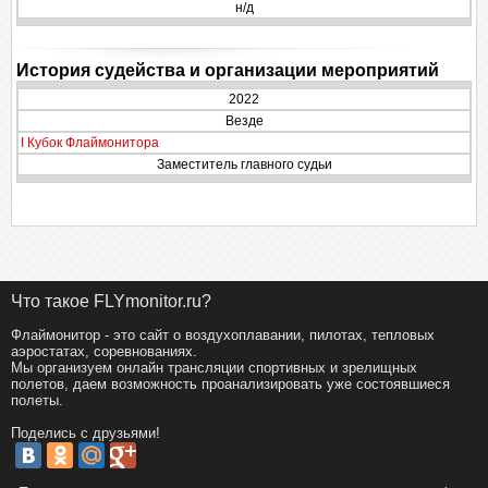
н/д
История судейства и организации мероприятий
2022
Везде
I Кубок Флаймонитора
Заместитель главного судьи
Что такое FLYmonitor.ru?
Флаймонитор - это сайт о воздухоплавании, пилотах, тепловых
аэростатах, соревнованиях.
Мы организуем онлайн трансляции спортивных и зрелищных
полетов, даем возможность проанализировать уже состоявшиеся
полеты.
Поделись с друзьями!