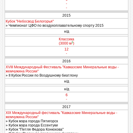
-
-
2015
Кубок "Небосвод Белогорья"
» Чемпионат ЦФО по воздухоплавательному спорту 2015
н/д
Классика
3
(3000 м
)
12
-
2016
ХVIII Международный Фестиваль "Кавказские Минеральные воды -
жемчужина России"
» II Кубок России по Воздушному биатлону
н/д
н/д
6
-
2017
XIX Международный фестиваль "Кавказские Минеральные воды -
жемчужина России"
» Кубок мэра города Пятигорск
» Кубок мэра города Ессентуки
» Кубок "Петля Федора Конюхова"