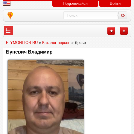
Подключайся
Войти
FLYMONITOR.RU
»
Каталог персон
» Досье
Буневич Владимир