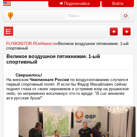
Подключайся
Войти
FLYMONITOR.RU
»
Новости
»Великое воздушное пятикнижие. 1-ый
спортивный
Великое воздушное пятикнижие. 1-ый
спортивный
Свершилось!
На женском
Чемпионате России
по воздухоплаванию случился
первый спортивный полёт. И если бы Фёдор Михайлович сейчас
поднял глаза от своих черновиков и устремив взор на рушанское
небо, он непременно воскликнул что-то вроде: "
В сих вензелях
вся русская душа!
".