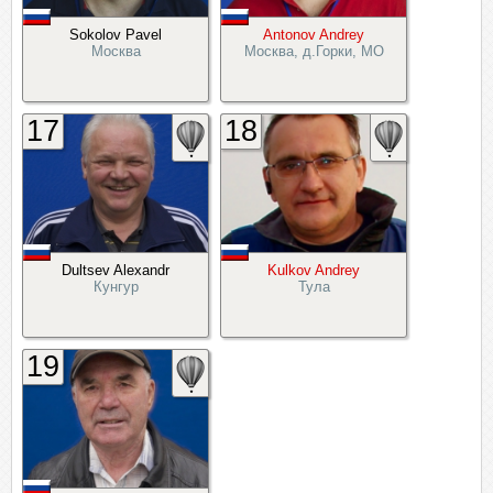
Sokolov Pavel
Antonov Andrey
Москва
Москва, д.Горки, МО
17
18
Dultsev Alexandr
Kulkov Andrey
Кунгур
Тула
19