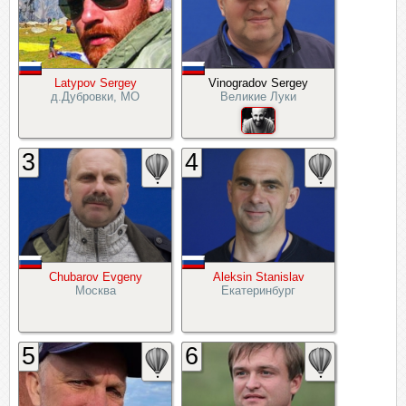
Latypov Sergey
Vinogradov Sergey
д.Дубровки, МО
Великие Луки
3
4
Chubarov Evgeny
Aleksin Stanislav
Москва
Екатеринбург
5
6