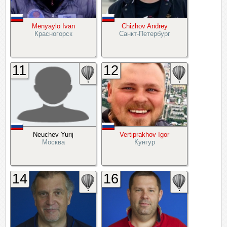
Menyaylo Ivan
Chizhov Andrey
Красногорск
Санкт-Петербург
11
12
Neuchev Yurij
Vertiprakhov Igor
Москва
Кунгур
14
16