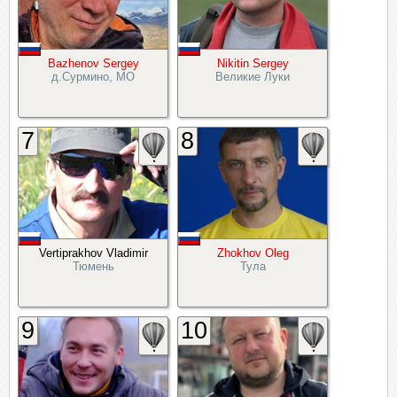
Bazhenov Sergey
Nikitin Sergey
д.Сурмино, МО
Великие Луки
7
8
Vertiprakhov Vladimir
Zhokhov Oleg
Тюмень
Тула
9
10