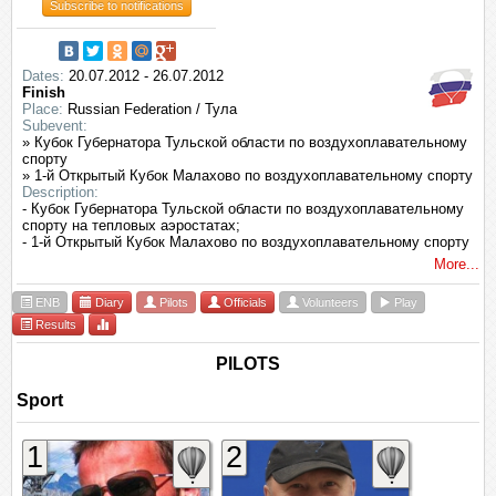
Subscribe to notifications
Dates:
20.07.2012 - 26.07.2012
Finish
Place:
Russian Federation / Тула
Subevent:
» Кубок Губернатора Тульской области по воздухоплавательному
спорту
» 1-й Открытый Кубок Малахово по воздухоплавательному спорту
Description:
- Кубок Губернатора Тульской области по воздухоплавательному
спорту на тепловых аэростатах;
- 1-й Открытый Кубок Малахово по воздухоплавательному спорту
More...
ENB
Diary
Pilots
Officials
Volunteers
Play
Results
PILOTS
Sport
1
2