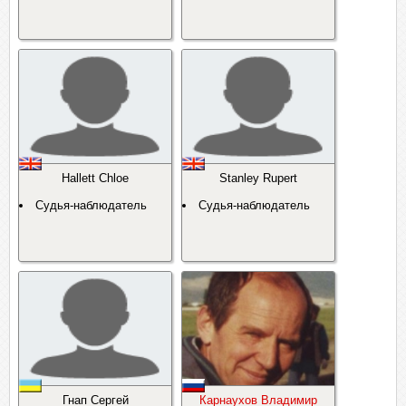
Hallett Chloe
Stanley Rupert
Судья-наблюдатель
Судья-наблюдатель
Гнап Сергей
Карнаухов Владимир