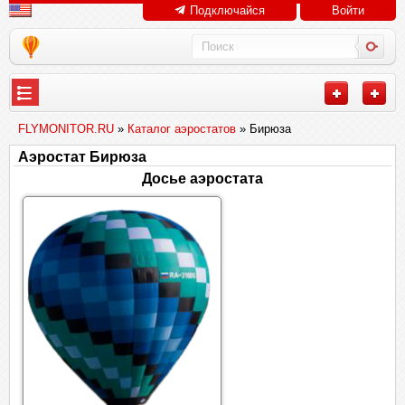
Подключайся
Войти
FLYMONITOR.RU
»
Каталог аэростатов
» Бирюза
Аэростат Бирюза
Досье аэростата