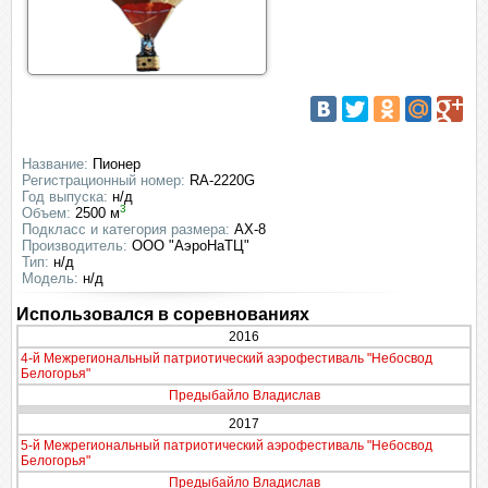
Название:
Пионер
Регистрационный номер:
RA-2220G
Год выпуска:
н/д
3
Объем:
2500 м
Подкласс и категория размера:
AX-8
Производитель:
ООО "АэроНаТЦ"
Тип:
н/д
Модель:
н/д
Использовался в соревнованиях
2016
4-й Межрегиональный патриотический аэрофестиваль "Небосвод
Белогорья"
Предыбайло Владислав
2017
5-й Межрегиональный патриотический аэрофестиваль "Небосвод
Белогорья"
Предыбайло Владислав