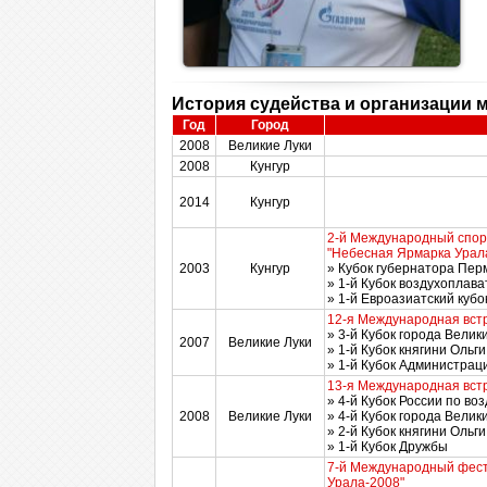
История судейства и организации 
Год
Город
2008
Великие Луки
2008
Кунгур
2014
Кунгур
2-й Международный спор
"Небесная Ярмарка Урал
2003
Кунгур
» Кубок губернатора Пер
» 1-й Кубок воздухоплав
» 1-й Евроазиатский куб
12-я Международная вст
» 3-й Кубок города Велик
2007
Великие Луки
» 1-й Кубок княгини Ольги
» 1-й Кубок Администрац
13-я Международная вст
» 4-й Кубок России по в
2008
Великие Луки
» 4-й Кубок города Велик
» 2-й Кубок княгини Ольги
» 1-й Кубок Дружбы
7-й Международный фест
Урала-2008"