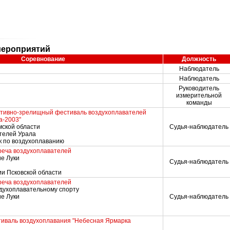
мероприятий
Соревнование
Должность
Наблюдатель
Наблюдатель
Руководитель
измерительной
команды
тивно-зрелищный фестиваль воздухоплавателей
а-2003"
мской области
Судья-наблюдатель
ателей Урала
ок по воздухоплаванию
реча воздухоплавателей
ие Луки
Судья-наблюдатель
ии Псковской области
реча воздухоплавателей
оздухоплавательному спорту
ие Луки
Судья-наблюдатель
иваль воздухоплавания "Небесная Ярмарка