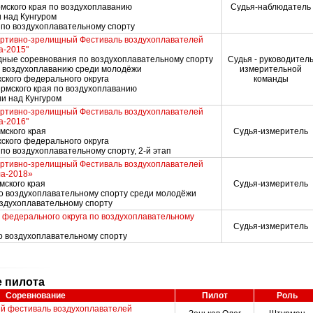
рмского края по воздухоплаванию
Судья-наблюдатель
 над Кунгуром
 по воздухоплавательному спорту
ртивно-зрелищный Фестиваль воздухоплавателей
а-2015"
ные соревнования по воздухоплавательному спорту
Судья - руководител
по воздухоплаванию среди молодёжи
измерительной
ского федерального округа
команды
ермского края по воздухоплаванию
и над Кунгуром
ртивно-зрелищный Фестиваль воздухоплавателей
а-2016"
рмского края
Судья-измеритель
ского федерального округа
по воздухоплавательному спорту, 2-й этап
ртивно-зрелищный Фестиваль воздухоплавателей
ла-2018»
мского края
Судья-измеритель
по воздухоплавательному спорту среди молодёжи
воздухоплавательному спорту
 федерального округа по воздухоплавательному
Судья-измеритель
по воздухоплавательному спорту
е пилота
Соревнование
Пилот
Роль
й фестиваль воздухоплавателей