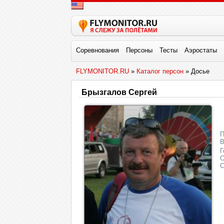
Соревнования
Персоны
Тесты
Аэростаты
FLYMONITOR.RU
»
Каталог персон
» Досье
Брызгалов Сергей
П
В
Г
О
С