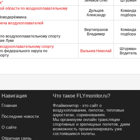
Зеньков Олег
Штурман
а"
ой области по воздухоплавательному
Дульцев
Команда
Александр
подбора
 Новодерёжкина
реча воздухоплавателей
Вертипрахов
Команда
Владимир
подбора
 по воздухоплавательному спорту
кие Луки
 воздухоплавательному спорту
Штурман-
о федерального округа по
Вальнев Николай
Водитель
порту
Навигация
Что такое FLYmonitor.ru?
Главная
Флаймонитор - это сайт о
воздухоплавании, пилотах, тепловых
аэростатах, соревнованиях.
Последние новости
Мы организуем онлайн трансляции
спортивных и зрелищных полетов, даем
О сайте
возможность проанализировать уже
состоявшиеся полеты.
Обратная связь