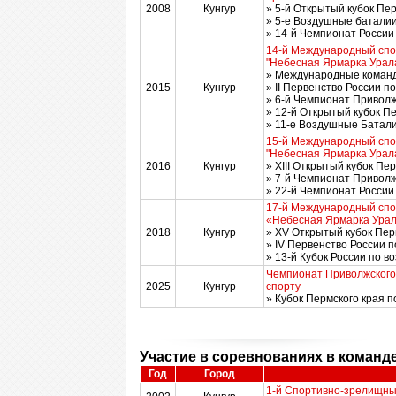
2008
Кунгур
» 5-й Открытый кубок Пе
» 5-е Воздушные баталии
» 14-й Чемпионат России
14-й Международный спо
"Небесная Ярмарка Урал
» Международные команд
2015
Кунгур
» II Первенство России 
» 6-й Чемпионат Приволж
» 12-й Открытый кубок П
» 11-е Воздушные Батали
15-й Международный спо
"Небесная Ярмарка Урал
2016
Кунгур
» XIII Открытый кубок Пе
» 7-й Чемпионат Приволж
» 22-й Чемпионат России 
17-й Международный спо
«Небесная Ярмарка Ура
2018
Кунгур
» XV Открытый кубок Пер
» IV Первенство России 
» 13-й Кубок России по 
Чемпионат Приволжского
2025
Кунгур
спорту
» Кубок Пермского края 
Участие в соревнованиях в команд
Год
Город
1-й Спортивно-зрелищны