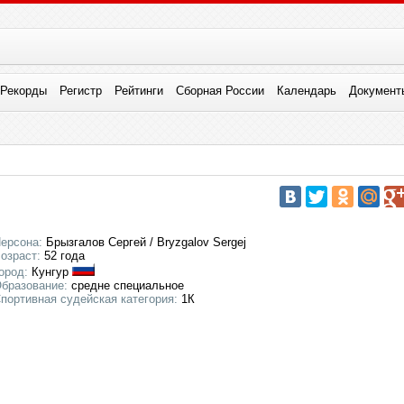
Рекорды
Регистр
Рейтинги
Сборная России
Календарь
Документ
ерсона:
Брызгалов Сергей / Bryzgalov Sergej
озраст:
52 года
ород:
Кунгур
бразование:
средне специальное
портивная судейская категория:
1К