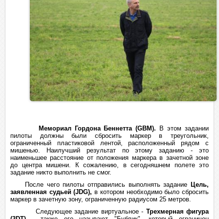
Мемориал Гордона Беннетта (
GBM).
В этом задании
пилоты должны были сбросить маркер в треугольник,
ограниченный пластиковой лентой, расположенный рядом с
мишенью. Наилучший результат по этому заданию - это
наименьшее расстояние от положения маркера в зачетной зоне
до центра мишени. К сожалению, в сегодняшнем полете это
задание никто выполнить не смог.
После чего пилоты отправились выполнять задание
Цель,
заявленная судьей (
JDG),
в котором необходимо было сбросить
маркер в зачетную зону, ограниченную радиусом 25 метров.
Следующее задание виртуальное -
Трехмерная фигура
(3
DT)
- также его называют "Бублик", который ограничен