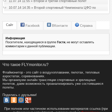
Чемпионата ЦФО по возудухооплавательному спорту
11.07.14 11:55 » Второй и третий спортивный полет
10.07.14 14:35 » Второй спортивный Чемпионата ЦФО по
воздухоплавательному спорту
Сайт
Facebook
ВКонтакте
Справка
Информация
Посетители, находящиеся в группе
Гости
, не могут оставлять
комментарии к данной публикации.
Что такое FLYmonitor.ru?
Флаймонитор - это сайт о воздухоплавании, пилотах, тепловых
аэростатах, соревнованиях.
Мы организуем онлайн трансляции спортивных и зрелищных
полетов, даем возможность проанализировать уже состоявшиеся
полеты.
Поделись с друзьями!
При полном или частичном использовании материалов ссылка (при