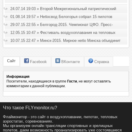
24.07.14 19:03 » Второй Межрегиональный патриотический
аэрофестиваль «Небосвод Белогорья»
01.08.14 19:57 » Небосвод Белогорья собрал 15 пилотов
29.07.15 22:55 » Белгород-2015. Чемпионат ЦФО. Пресс-
конференция.
12.05.15 10:47 » Фестиваль воздухоплавания на тепловых
аэростатах имени Михаила Поморцева пройдет в эти
10.07.15 22:47 » Минск-2015. Мирное небо Минска объединит
выходные
воздухоплавателей
Сайт
Facebook
ВКонтакте
Справка
Информация
Посетители, находящиеся в группе
Гости
, не могут оставлять
комментарии к данной публикации.
Что такое FLYmonitor.ru?
Флаймонитор - это сайт о воздухоплавании, пилотах, тепловых
аэростатах, соревнованиях.
Мы организуем онлайн трансляции спортивных и зрелищных
полетов, даем возможность проанализировать уже состоявшиеся