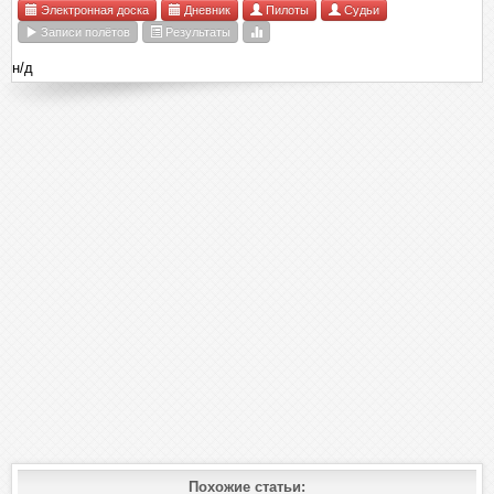
Электронная доска
Дневник
Пилоты
Судьи
Записи полётов
Результаты
н/д
Похожие статьи: