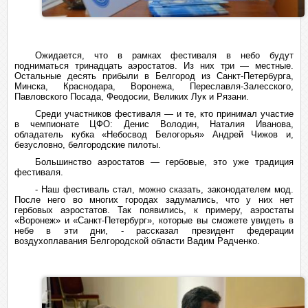
Ожидается, что в рамках фестиваля в небо будут
подниматься тринадцать аэростатов. Из них три — местные.
Остальные десять прибыли в Белгород из
C
анкт-Петербурга,
Минска, Краснодара, Воронежа, Переславля-Залесского,
Павловского Посада, Феодосии, Великих Лук и Рязани.
Среди участников фестиваля — и те, кто принимал участие
в чемпионате ЦФО: Денис Володин, Наталия Иванова,
обладатель кубка «Небосвод Белогорья» Андрей Чижов и,
безусловно, белгородские пилоты.
Большинство аэростатов — гербовые, это уже традиция
фестиваля.
- Наш фестиваль стал, можно сказать, законодателем мод.
После него во многих городах задумались, что у них нет
гербовых аэростатов. Так появились, к примеру, аэростаты
«Воронеж» и «Санкт-Петербург», которые вы сможете увидеть в
небе в эти дни, - рассказал президент федерации
воздухоплавания Белгородской области Вадим Радченко.