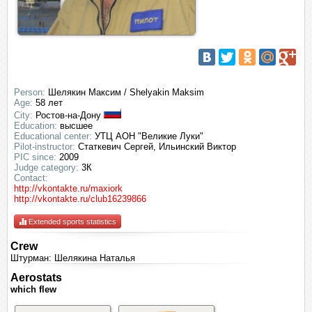
Person:
Шелякин Максим / Shelyakin Maksim
Age:
58 лет
City:
Ростов-на-Дону
Education:
высшее
Educational center:
УТЦ АОН "Великие Луки"
Pilot-instructor:
Статкевич Сергей, Ильинский Виктор
PIC since:
2009
Judge category:
3К
Contact:
http://vkontakte.ru/maxiork
http://vkontakte.ru/club16239866
Extended sports statistics
Crew
Штурман: Шелякина Наталья
Aerostats
which flew