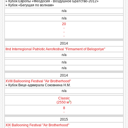
» Кубок Европы «Феодосия - Воздушное Братство-2012»
» Кубок «Бегущая по волнам»
n/a
n/a
20
-
-
-
2014
IInd Interregional Patriotic Aerofestival "Firmament of Belogoriye"
n/a
n/a
n/a
2014
XVIII Ballooning Festival "Air Brotherhood"
» Кубок Вице-адмирала Соковнина Н.М.
n/a
Classic
3
(2550 м
)
8
-
2015
XIX Ballooning Festival "Air Brotherhood"