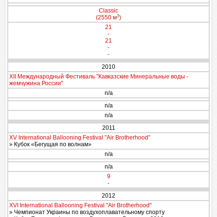
Classic
3
(2550 м
)
21
-
21
-
-
2010
XII Международный Фестиваль "Кавказские Минеральные воды -
жемчужина России"
n/a
n/a
n/a
2011
XV International Ballooning Festival "Air Brotherhood"
» Кубок «Бегущая по волнам»
n/a
n/a
9
-
2012
XVI International Ballooning Festival "Air Brotherhood"
» Чемпионат Украины по воздухоплавательному спорту