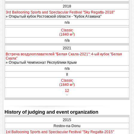
2018
3rd Ballooning Sports and Spectacular Festival "Sky Regatta-2018"
» Открытый кубок Ростовской области - "Кубок Атамана"
n/a
Classic
3
(1840 м
)
n/a
2021
Встреча воздухоплавателей "Белая Скала-2021": 4-ый кубок "Белая
Скала"
» Открытый Чемпионат Республики Крым
n/a
II
Classic
3
(1840 м
)
12
-
History of judging and event organization
2015
Rostov-na-Donu
1st Ballooning Sports and Spectacular Festival "Sky Regatta-2015"