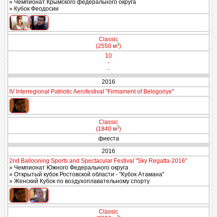
» Чемпионат Крымского федерального округа
» Кубок Феодосии
Classic
3
(2550 м
)
10
-
-
2016
IV Interregional Patriotic Aerofestival "Firmament of Belogoriye"
Classic
3
(1840 м
)
фиеста
2016
2nd Ballooning Sports and Spectacular Festival "Sky Regatta-2016"
» Чемпионат Южного Федерального округа
» Открытый кубок Ростовской области - "Кубок Атамана"
» Женский Кубок по воздухоплавательному спорту
Classic
3