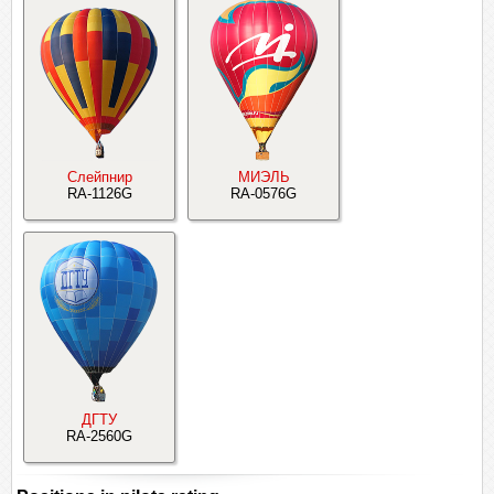
Слейпнир
МИЭЛЬ
RA-1126G
RA-0576G
ДГТУ
RA-2560G