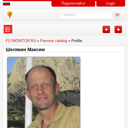
Подключайся
Login
FLYMONITOR.RU
»
Persons catalog
» Profile
Шелякин Максим