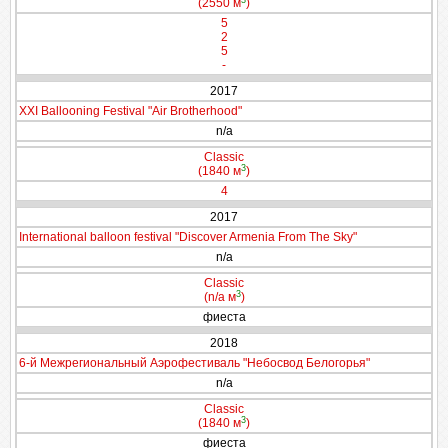
(2550 м
)
5
2
5
-
2017
XXI Ballooning Festival "Air Brotherhood"
n/a
Classic
3
(1840 м
)
4
2017
International balloon festival "Discover Armenia From The Sky"
n/a
Classic
3
(n/a м
)
фиеста
2018
6-й Межрегиональный Аэрофестиваль "Небосвод Белогорья"
n/a
Classic
3
(1840 м
)
фиеста