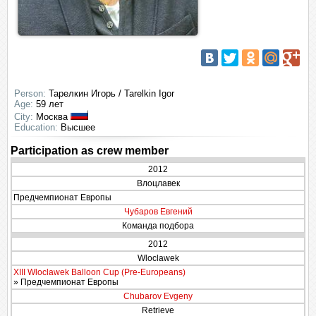
Person:
Тарелкин Игорь / Tarelkin Igor
Age:
59 лет
City:
Москва
Education:
Высшее
Participation as crew member
2012
Влоцлавек
Предчемпионат Европы
Чубаров Евгений
Команда подбора
2012
Wloclawek
XIII Wloclawek Balloon Cup (Pre-Europeans)
» Предчемпионат Европы
Chubarov Evgeny
Retrieve