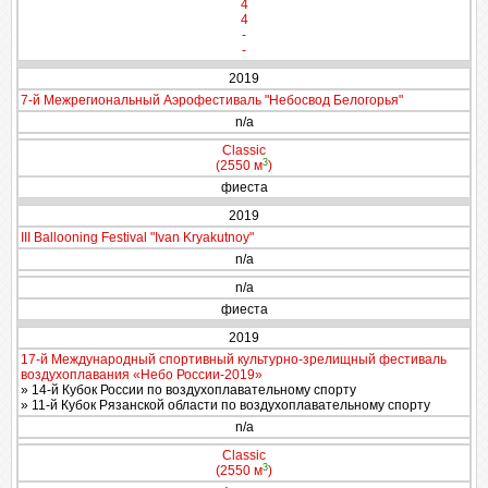
4
4
-
-
2019
7-й Межрегиональный Аэрофестиваль "Небосвод Белогорья"
n/a
Classic
3
(2550 м
)
фиеста
2019
III Ballooning Festival "Ivan Kryakutnoy"
n/a
n/a
фиеста
2019
17-й Международный спортивный культурно-зрелищный фестиваль
воздухоплавания «Небо России-2019»
» 14-й Кубок России по воздухоплавательному спорту
» 11-й Кубок Рязанской области по воздухоплавательному спорту
n/a
Classic
3
(2550 м
)