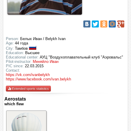
Person:
Белых Иван / Belykh Ivan
Age:
44 года
City:
Тамбов
Education:
Высшее
Educational center:
АУЦ "Воздухоплавательный клуб "Аэровальс"
Pilot-instructor:
Меняйло Иван
PIC since:
22.03.2015
Contact:
https://vk.com/ivanbelykh
https://www.facebook.com/ivan.belykh
Extended sports statistics
Aerostats
which flew