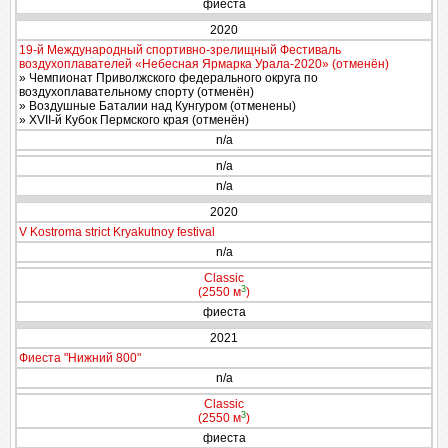
фиеста
2020
19-й Международный спортивно-зрелищный Фестиваль
воздухоплавателей «Небесная Ярмарка Урала-2020» (отменён)
» Чемпионат Приволжского федерального округа по
воздухоплавательному спорту (отменён)
» Воздушные Баталии над Кунгуром (отменены)
» XVII-й Кубок Пермского края (отменён)
n/a
n/a
n/a
2020
V Kostroma strict Kryakutnoy festival
n/a
Classic
3
(2550 м
)
фиеста
2021
Фиеста "Нижний 800"
n/a
Classic
3
(2550 м
)
фиеста