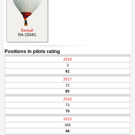
Белый
RA-1504G
Positions in pilots rating
2018
3
92
2017
15
85
2016
73
70
2015
366
46