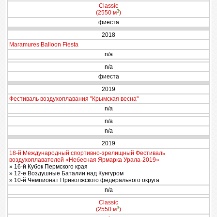
Classic
3
(2550 м
)
фиеста
2018
Maramures Balloon Fiesta
n/a
n/a
фиеста
2019
Фестиваль воздухоплавания "Крымская весна"
n/a
n/a
n/a
2019
18-й Международный спортивно-зрелищный Фестиваль
воздухоплавателей «Небесная Ярмарка Урала-2019»
» 16-й Кубок Пермского края
» 12-е Воздушные Баталии над Кунгуром
» 10-й Чемпионат Приволжского федерального округа
n/a
Classic
3
(2550 м
)