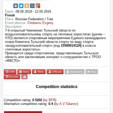
Dates:
09.05.2019 - 12.05.2019
Finish
Place:
Russian Federation / Tula
Event director:
Chubarov Evgeny
Description:
7-й открытый Чемпионат Тульской области по
воздухоплавательному спорту на тепловых аэростатах (далее –
ЧТО) является спортивным мероприятием Единого календарного
плана Комитета Тульской области спорту по виду спорта
«воздухоплавательный спорт» (код
1550001411Я)
в классе
«тепловые аэростаты».
Проводится среди спортсменов, представляющих Тульскую
область или заключивших контракт о сотрудничестве с ТРОО
«ФВСТО».
ENB
Diary
Pilots
Officials
Volunteers
Play
Results
Competition statistics
Competition rating:
0.5202
(
by BFR
)
Alternative competition rating:
0.4
(
by A.V.Talanov
)