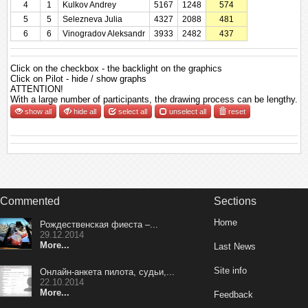
4
1
Kulkov Andrey
5167
1248
574
5
5
Selezneva Julia
4327
2088
481
6
6
Vinogradov Aleksandr
3933
2482
437
Click on the checkbox - the backlight on the graphics
Click on Pilot - hide / show graphs
ATTENTION!
With a large number of participants, the drawing process can be lengthy.
show all
hide all
select all
unselect all
reset
Commented
Sections
Home
Рождественская фиеста –...
29.12.2014
More...
Last News
Site info
Онлайн-анкета пилота, судьи,...
22.10.2014
More...
Feedback