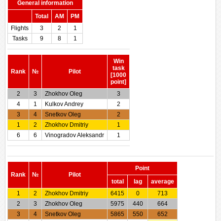
General information
Total
AM
PM
Flights
3
2
1
Tasks
9
8
1
Win
task
Rank
№
Pilot
[1000
point]
2
3
Zhokhov Oleg
3
4
1
Kulkov Andrey
2
3
4
Snetkov Oleg
2
1
2
Zhokhov Dmitriy
1
6
6
Vinogradov Aleksandr
1
Point
Rank
№
Pilot
total
lag
average
1
2
Zhokhov Dmitriy
6415
0
713
2
3
Zhokhov Oleg
5975
440
664
3
4
Snetkov Oleg
5865
550
652