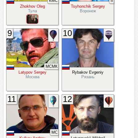
КМС
II
Zhokhov Oleg
Tsyhonchik Sergey
Тула
Воронеж
9
10
МСМК
Latypov Sergey
Rybakov Evgeniy
Москва
Рязань
11
12
МС