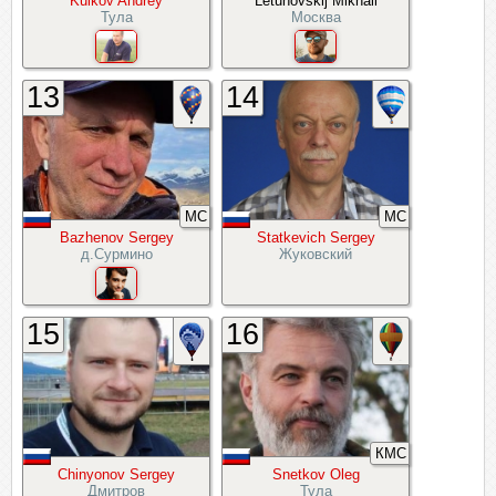
Kulkov Andrey
Letunovskij Mikhail
Тула
Москва
13
14
МС
МС
Bazhenov Sergey
Statkevich Sergey
д.Сурмино
Жуковский
15
16
КМС
Chinyonov Sergey
Snetkov Oleg
Дмитров
Тула