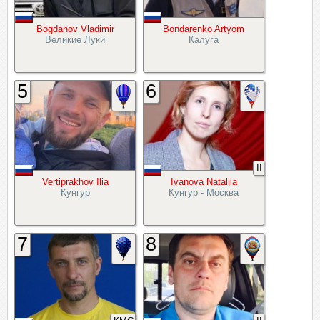
Bogdanov Vladimir
Bondarenko Artyom
Великие Луки
Калуга
5
6
II
Vertiprakhov Ilia
Ivanova Nataliia
Кунгур
Кунгур - Москва
7
8