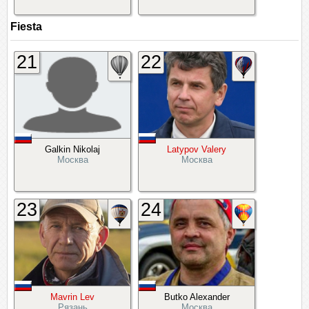
Fiesta
21
22
Galkin Nikolaj
Latypov Valery
Москва
Москва
23
24
Mavrin Lev
Butko Alexander
Рязань
Москва