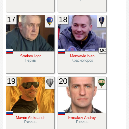
17
18
МС
Starkov Igor
Menyaylo Ivan
Пермь
Красногорск
19
20
Mavrin Aleksandr
Ermakov Andrey
Рязань
Рязань