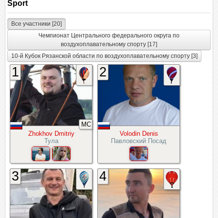
Sport
Все участники [20]
Чемпионат Центрального федерального округа по
воздухоплавательному спорту [17]
10-й Кубок Рязанской области по воздухоплавательному спорту [3]
1
2
МС
Zhokhov Dmitriy
Volodin Denis
Тула
Павловский Посад
3
4